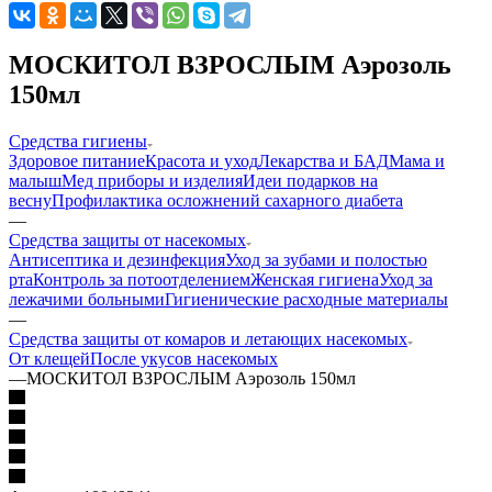
МОСКИТОЛ ВЗРОСЛЫМ Аэрозоль
150мл
Средства гигиены
Здоровое питание
Красота и уход
Лекарства и БАД
Мама и
малыш
Мед приборы и изделия
Идеи подарков на
весну
Профилактика осложнений сахарного диабета
—
Средства защиты от насекомых
Антисептика и дезинфекция
Уход за зубами и полостью
рта
Контроль за потоотделением
Женская гигиена
Уход за
лежачими больными
Гигиенические расходные материалы
—
Средства защиты от комаров и летающих насекомых
От клещей
После укусов насекомых
—
МОСКИТОЛ ВЗРОСЛЫМ Аэрозоль 150мл