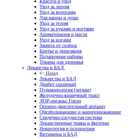
Красота и уход
Уход за лицом
Уход за волосами
Для ванны и душа
Уход за телом
Уход за руками и ногтями
Ароматерапия и масла
Уход за ногами
Защита от солнца
Бритье и депиляция
Подарочные наборы
Товары для здоровья
Лекарства и БАД
Назад
Лекарства и БАД
Диабет сахарный
Пульмонология (легкие)
Желудочно-кишечный тракт
ЛОР-органы: Горло
Опорно-двигательный аппарат
Обезболивающие и жаропонижающие
Сердечно-сосудистая система
Лекарственные травы и фиточаи
Неврология и психиатрия
Витамины и БАД