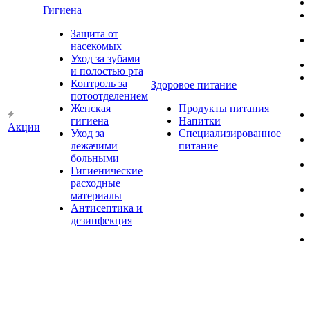
Гигиена
Защита от
насекомых
Уход за зубами
и полостью рта
Контроль за
Здоровое питание
потоотделением
Женская
Продукты питания
гигиена
Напитки
Акции
Уход за
Специализированное
лежачими
питание
больными
Гигиенические
расходные
материалы
Антисептика и
дезинфекция