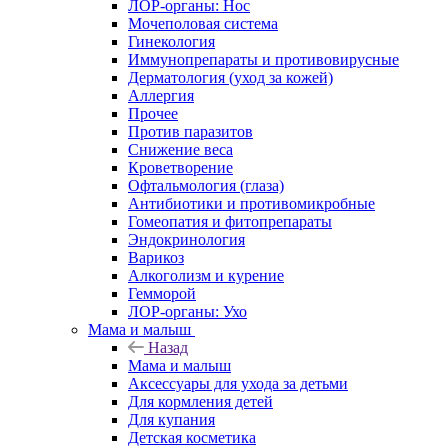
ЛОР-органы: Нос
Мочеполовая система
Гинекология
Иммунопрепараты и противовирусные
Дерматология (уход за кожей)
Аллергия
Прочее
Против паразитов
Снижение веса
Кроветворение
Офтальмология (глаза)
Антибиотики и противомикробные
Гомеопатия и фитопрепараты
Эндокринология
Варикоз
Алкоголизм и курение
Гемморой
ЛОР-органы: Ухо
Мама и малыш
Назад
Мама и малыш
Аксессуары для ухода за детьми
Для кормления детей
Для купания
Детская косметика