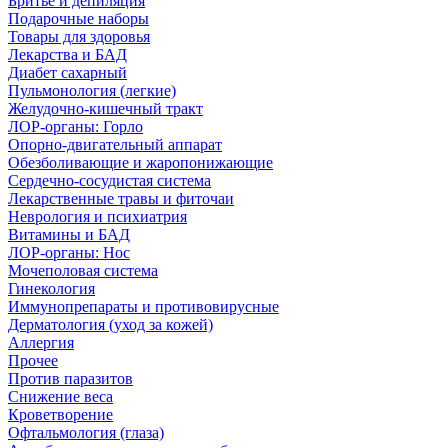
Бритье и депиляция
Подарочные наборы
Товары для здоровья
Лекарства и БАД
Диабет сахарный
Пульмонология (легкие)
Желудочно-кишечный тракт
ЛОР-органы: Горло
Опорно-двигательный аппарат
Обезболивающие и жаропонижающие
Сердечно-сосудистая система
Лекарственные травы и фиточаи
Неврология и психиатрия
Витамины и БАД
ЛОР-органы: Нос
Мочеполовая система
Гинекология
Иммунопрепараты и противовирусные
Дерматология (уход за кожей)
Аллергия
Прочее
Против паразитов
Снижение веса
Кроветворение
Офтальмология (глаза)