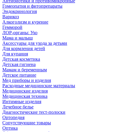
Антибиотики и противомикробные
Гомеопатия и фитопрепараты
Эндокринология
Варикоз
Алкоголизм и курение
Гемморой
ЛОР-органы: Ухо
Мама и малыш
Аксессуары для ухода за детьми
Для кормления детей
Для купания
Детская косметика
Детская гигиена
Мамам и беременным
Детское питание
Мед приборы и изделия
Расходные медицинские материалы
Медицинские изделия
Медицинская техника
Интимные изделия
Лечебное белье
Диагностические тест-полоски
Ортопедия
Сопутствующие товары
Оптика