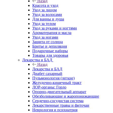
Назад
Красота и уход
Уход за лицом
Уход за волосами
Для ванны и душа
Уход за телом
Уход за руками и ногтями
Ароматерапия и масла
Уход за ногами
Защита от солнца
Бритье и депиляция
Подарочные наборы
Товары для здоровья
Лекарства и БАД
Назад
Лекарства и БАД
Диабет сахарный
Пульмонология (легкие)
Желудочно-кишечный тракт
ЛОР-органы: Горло
Опорно-двигательный аппарат
Обезболивающие и жаропонижающие
Сердечно-сосудистая система
Лекарственные травы и фиточаи
Неврология и психиатрия