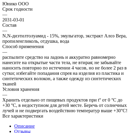
Юнико ООО
Срок годности
—
2031-03-01
Состав
—
N,N-диэтилтолуамид - 15%, эмульгатор, экстракт Алоэ Вера,
пропиленгликоль, отдушка, вода
Способ применения
—
распылите средство на ладонь и аккуратно равномерно
нанесите на открытые части тела, не втирая; не забывайте
наносить повторно по истечении 4 часов, но не более 2 раз в
сутки; избегайте попадания спрея на изделия из пластика и
синтетических волокон, а также одежду из синтетических
тканей
Условия хранения
—
Хранить отдельно от пищевых продуктов при t° от 0 °С до
+30 °С, в недоступном для детей месте. Беречь от солнечных
лучей и не подвергать воздействию температур выше +30°С!
Все характеристики
Описание
Отзывы