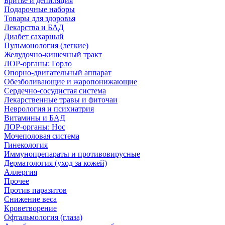
Бритье и депиляция
Подарочные наборы
Товары для здоровья
Лекарства и БАД
Диабет сахарный
Пульмонология (легкие)
Желудочно-кишечный тракт
ЛОР-органы: Горло
Опорно-двигательный аппарат
Обезболивающие и жаропонижающие
Сердечно-сосудистая система
Лекарственные травы и фиточаи
Неврология и психиатрия
Витамины и БАД
ЛОР-органы: Нос
Мочеполовая система
Гинекология
Иммунопрепараты и противовирусные
Дерматология (уход за кожей)
Аллергия
Прочее
Против паразитов
Снижение веса
Кроветворение
Офтальмология (глаза)