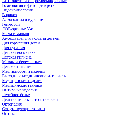
Антибиотики и противомикробные
Гомеопатия и фитопрепараты
Эндокринология
Варикоз
Алкоголизм и курение
Гемморой
ЛОР-органы: Ухо
Мама и малыш
Аксессуары для ухода за детьми
Для кормления детей
Для купания
Детская косметика
Детская гигиена
Мамам и беременным
Детское питание
Мед приборы и изделия
Расходные медицинские материалы
Медицинские изделия
Медицинская техника
Интимные изделия
Лечебное белье
Диагностические тест-полоски
Ортопедия
Сопутствующие товары
Оптика