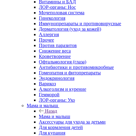
Витамины и БАД
ЛОР-органы: Нос
Мочеполовая система
Гинекология
Иммунопрепараты и противовирусные
Дерматология (уход за кожей)
Аллергия
Прочее
Против паразитов
Снижение веса
Кроветворение
Офтальмология (глаза)
Антибиотики и противомикробные
Гомеопатия и фитопрепараты
Эндокринология
Варикоз
Алкоголизм и курение
Гемморой
ЛОР-органы: Ухо
Мама и малыш
Назад
Мама и малыш
Аксессуары для ухода за детьми
Для кормления детей
Для купания