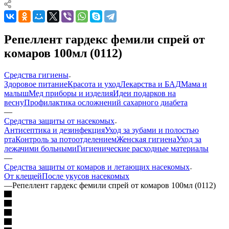
Репеллент гардекс фемили спрей от
комаров 100мл (0112)
Средства гигиены
Здоровое питание
Красота и уход
Лекарства и БАД
Мама и
малыш
Мед приборы и изделия
Идеи подарков на
весну
Профилактика осложнений сахарного диабета
—
Средства защиты от насекомых
Антисептика и дезинфекция
Уход за зубами и полостью
рта
Контроль за потоотделением
Женская гигиена
Уход за
лежачими больными
Гигиенические расходные материалы
—
Средства защиты от комаров и летающих насекомых
От клещей
После укусов насекомых
—
Репеллент гардекс фемили спрей от комаров 100мл (0112)