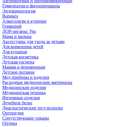
Антибиотики и противомикробные
Гомеопатия и фитопрепараты
Эндокринология
Варикоз
Алкоголизм и курение
Гемморой
ЛОР-органы: Ухо
Мама и малыш
Аксессуары для ухода за детьми
Для кормления детей
Для купания
Детская косметика
Детская гигиена
Мамам и беременным
Детское питание
Мед приборы и изделия
Расходные медицинские материалы
Медицинские изделия
Медицинская техника
Интимные изделия
Лечебное белье
Диагностические тест-полоски
Ортопедия
Сопутствующие товары
Оптика