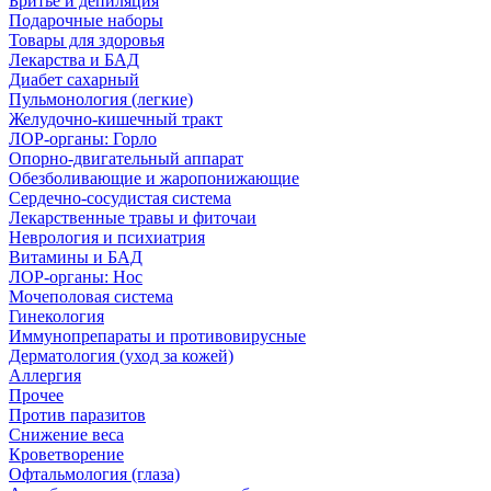
Бритье и депиляция
Подарочные наборы
Товары для здоровья
Лекарства и БАД
Диабет сахарный
Пульмонология (легкие)
Желудочно-кишечный тракт
ЛОР-органы: Горло
Опорно-двигательный аппарат
Обезболивающие и жаропонижающие
Сердечно-сосудистая система
Лекарственные травы и фиточаи
Неврология и психиатрия
Витамины и БАД
ЛОР-органы: Нос
Мочеполовая система
Гинекология
Иммунопрепараты и противовирусные
Дерматология (уход за кожей)
Аллергия
Прочее
Против паразитов
Снижение веса
Кроветворение
Офтальмология (глаза)