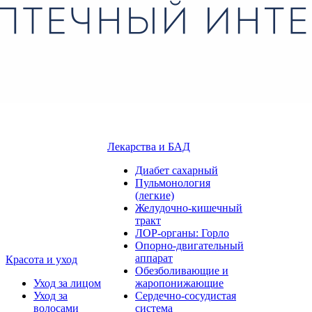
Лекарства и БАД
Диабет сахарный
Пульмонология
(легкие)
Желудочно-кишечный
тракт
ЛОР-органы: Горло
Опорно-двигательный
аппарат
Красота и уход
Обезболивающие и
Уход за лицом
жаропонижающие
Уход за
Сердечно-сосудистая
волосами
система