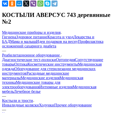
КОСТЫЛИ АВЕРСУС 743 деревянные
№2
Медицинские приборы и изделия
Гигиена
Здоровое питание
Красота и уход
Лекарства и
БАД
Мама и малыш
Идеи подарков на весну
Профилактика
осложнений сахарного диабета
—
Реабилитационное оборудование
Диагностические тест-полоски
Ортопедия
Сопутствующие
товары
Оптика
Косметические инструменты
Медицинская
одежда
Оборудование для стерилизации медицинских
инструментов
Расходные медицинские
материалы
Медицинские изделия
Медицинская
техника
Медицинские товары для
электрооборудования
Интимные изделия
Медицинская
мебель
Лечебное белье
—
Костыли и трости
Инвалидные коляски
Ходунки
Прочее оборудование
—