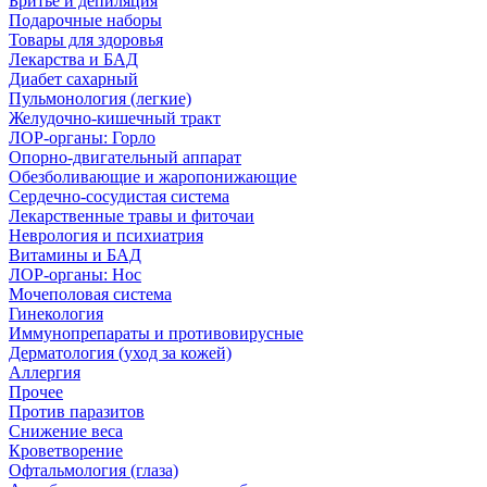
Бритье и депиляция
Подарочные наборы
Товары для здоровья
Лекарства и БАД
Диабет сахарный
Пульмонология (легкие)
Желудочно-кишечный тракт
ЛОР-органы: Горло
Опорно-двигательный аппарат
Обезболивающие и жаропонижающие
Сердечно-сосудистая система
Лекарственные травы и фиточаи
Неврология и психиатрия
Витамины и БАД
ЛОР-органы: Нос
Мочеполовая система
Гинекология
Иммунопрепараты и противовирусные
Дерматология (уход за кожей)
Аллергия
Прочее
Против паразитов
Снижение веса
Кроветворение
Офтальмология (глаза)