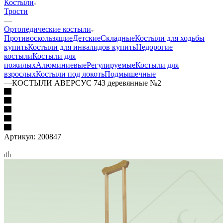
Костыли
Трости
—
Ортопедические костыли
Противоскользящие
Детские
Складные
Костыли для ходьбы
купить
Костыли для инвалидов купить
Недорогие
костыли
Костыли для
пожилых
Алюминиевые
Регулируемые
Костыли для
взрослых
Костыли под локоть
Подмышечные
—
КОСТЫЛИ АВЕРСУС 743 деревянные №2
Артикул:
200847