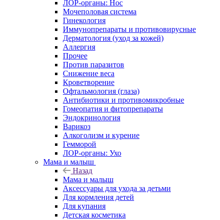
ЛОР-органы: Нос
Мочеполовая система
Гинекология
Иммунопрепараты и противовирусные
Дерматология (уход за кожей)
Аллергия
Прочее
Против паразитов
Снижение веса
Кроветворение
Офтальмология (глаза)
Антибиотики и противомикробные
Гомеопатия и фитопрепараты
Эндокринология
Варикоз
Алкоголизм и курение
Гемморой
ЛОР-органы: Ухо
Мама и малыш
Назад
Мама и малыш
Аксессуары для ухода за детьми
Для кормления детей
Для купания
Детская косметика