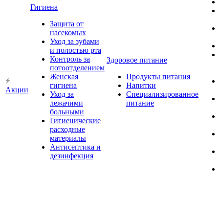
Гигиена
Защита от
насекомых
Уход за зубами
и полостью рта
Контроль за
Здоровое питание
потоотделением
Женская
Продукты питания
гигиена
Напитки
Акции
Уход за
Специализированное
лежачими
питание
больными
Гигиенические
расходные
материалы
Антисептика и
дезинфекция