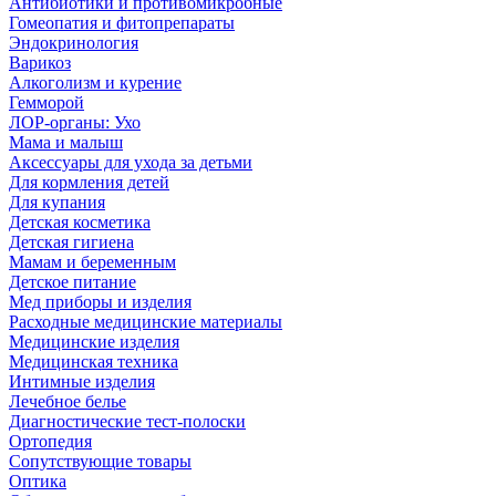
Антибиотики и противомикробные
Гомеопатия и фитопрепараты
Эндокринология
Варикоз
Алкоголизм и курение
Гемморой
ЛОР-органы: Ухо
Мама и малыш
Аксессуары для ухода за детьми
Для кормления детей
Для купания
Детская косметика
Детская гигиена
Мамам и беременным
Детское питание
Мед приборы и изделия
Расходные медицинские материалы
Медицинские изделия
Медицинская техника
Интимные изделия
Лечебное белье
Диагностические тест-полоски
Ортопедия
Сопутствующие товары
Оптика