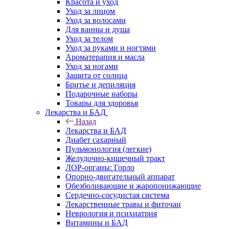
Красота и уход
Уход за лицом
Уход за волосами
Для ванны и душа
Уход за телом
Уход за руками и ногтями
Ароматерапия и масла
Уход за ногами
Защита от солнца
Бритье и депиляция
Подарочные наборы
Товары для здоровья
Лекарства и БАД
Назад
Лекарства и БАД
Диабет сахарный
Пульмонология (легкие)
Желудочно-кишечный тракт
ЛОР-органы: Горло
Опорно-двигательный аппарат
Обезболивающие и жаропонижающие
Сердечно-сосудистая система
Лекарственные травы и фиточаи
Неврология и психиатрия
Витамины и БАД