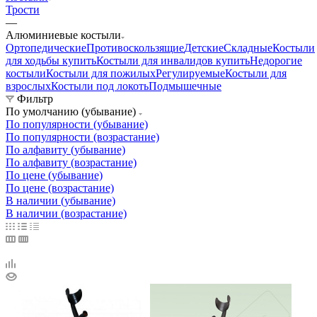
Трости
—
Алюминиевые костыли
Ортопедические
Противоскользящие
Детские
Складные
Костыли
для ходьбы купить
Костыли для инвалидов купить
Недорогие
костыли
Костыли для пожилых
Регулируемые
Костыли для
взрослых
Костыли под локоть
Подмышечные
Фильтр
По умолчанию (убывание)
По популярности (убывание)
По популярности (возрастание)
По алфавиту (убывание)
По алфавиту (возрастание)
По цене (убывание)
По цене (возрастание)
В наличии (убывание)
В наличии (возрастание)