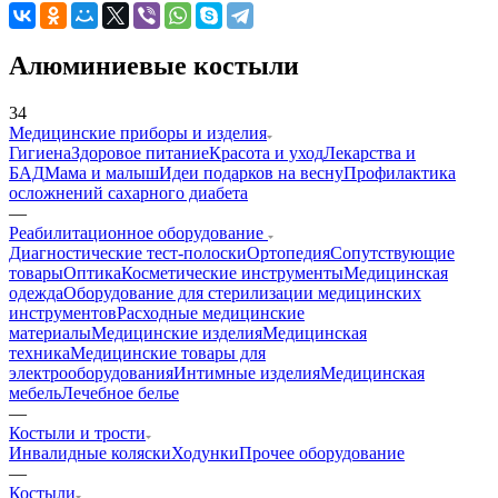
Алюминиевые костыли
34
Медицинские приборы и изделия
Гигиена
Здоровое питание
Красота и уход
Лекарства и
БАД
Мама и малыш
Идеи подарков на весну
Профилактика
осложнений сахарного диабета
—
Реабилитационное оборудование
Диагностические тест-полоски
Ортопедия
Сопутствующие
товары
Оптика
Косметические инструменты
Медицинская
одежда
Оборудование для стерилизации медицинских
инструментов
Расходные медицинские
материалы
Медицинские изделия
Медицинская
техника
Медицинские товары для
электрооборудования
Интимные изделия
Медицинская
мебель
Лечебное белье
—
Костыли и трости
Инвалидные коляски
Ходунки
Прочее оборудование
—
Костыли