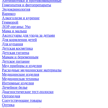
Антибиотики и противомикробные
Гомеопатия и фитопрепараты
Эндокринология
Варикоз
Алкоголизм и курение
Гемморой
ЛОР-органы: Ухо
Мама и малыш
Аксессуары для ухода за детьми
Для кормления детей
Для купания
Детская косметика
Детская гигиена
Мамам и беременным
Детское питание
Мед приборы и изделия
Расходные медицинские материалы
Медицинские изделия
Медицинская техника
Интимные изделия
Лечебное белье
Диагностические тест-полоски
Ортопедия
Сопутствующие товары
Оптика