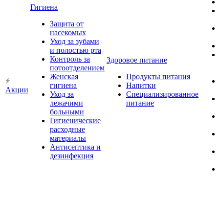
Гигиена
Защита от
насекомых
Уход за зубами
и полостью рта
Контроль за
Здоровое питание
потоотделением
Женская
Продукты питания
гигиена
Напитки
Акции
Уход за
Специализированное
лежачими
питание
больными
Гигиенические
расходные
материалы
Антисептика и
дезинфекция