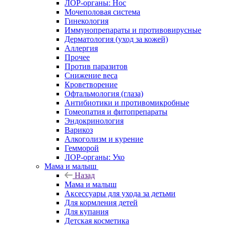
ЛОР-органы: Нос
Мочеполовая система
Гинекология
Иммунопрепараты и противовирусные
Дерматология (уход за кожей)
Аллергия
Прочее
Против паразитов
Снижение веса
Кроветворение
Офтальмология (глаза)
Антибиотики и противомикробные
Гомеопатия и фитопрепараты
Эндокринология
Варикоз
Алкоголизм и курение
Гемморой
ЛОР-органы: Ухо
Мама и малыш
Назад
Мама и малыш
Аксессуары для ухода за детьми
Для кормления детей
Для купания
Детская косметика