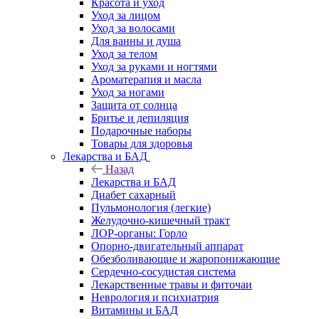
Красота и уход
Уход за лицом
Уход за волосами
Для ванны и душа
Уход за телом
Уход за руками и ногтями
Ароматерапия и масла
Уход за ногами
Защита от солнца
Бритье и депиляция
Подарочные наборы
Товары для здоровья
Лекарства и БАД
Назад
Лекарства и БАД
Диабет сахарный
Пульмонология (легкие)
Желудочно-кишечный тракт
ЛОР-органы: Горло
Опорно-двигательный аппарат
Обезболивающие и жаропонижающие
Сердечно-сосудистая система
Лекарственные травы и фиточаи
Неврология и психиатрия
Витамины и БАД