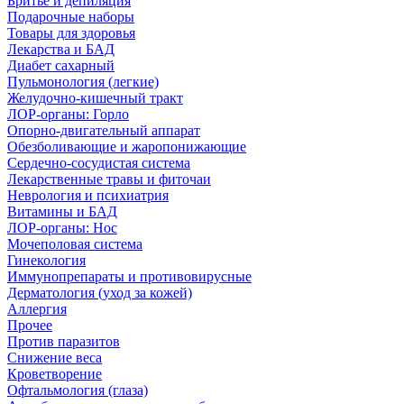
Бритье и депиляция
Подарочные наборы
Товары для здоровья
Лекарства и БАД
Диабет сахарный
Пульмонология (легкие)
Желудочно-кишечный тракт
ЛОР-органы: Горло
Опорно-двигательный аппарат
Обезболивающие и жаропонижающие
Сердечно-сосудистая система
Лекарственные травы и фиточаи
Неврология и психиатрия
Витамины и БАД
ЛОР-органы: Нос
Мочеполовая система
Гинекология
Иммунопрепараты и противовирусные
Дерматология (уход за кожей)
Аллергия
Прочее
Против паразитов
Снижение веса
Кроветворение
Офтальмология (глаза)