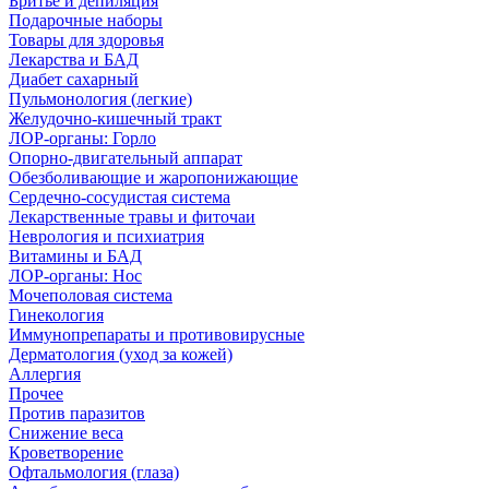
Бритье и депиляция
Подарочные наборы
Товары для здоровья
Лекарства и БАД
Диабет сахарный
Пульмонология (легкие)
Желудочно-кишечный тракт
ЛОР-органы: Горло
Опорно-двигательный аппарат
Обезболивающие и жаропонижающие
Сердечно-сосудистая система
Лекарственные травы и фиточаи
Неврология и психиатрия
Витамины и БАД
ЛОР-органы: Нос
Мочеполовая система
Гинекология
Иммунопрепараты и противовирусные
Дерматология (уход за кожей)
Аллергия
Прочее
Против паразитов
Снижение веса
Кроветворение
Офтальмология (глаза)