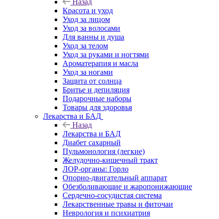
Назад
Красота и уход
Уход за лицом
Уход за волосами
Для ванны и душа
Уход за телом
Уход за руками и ногтями
Ароматерапия и масла
Уход за ногами
Защита от солнца
Бритье и депиляция
Подарочные наборы
Товары для здоровья
Лекарства и БАД
Назад
Лекарства и БАД
Диабет сахарный
Пульмонология (легкие)
Желудочно-кишечный тракт
ЛОР-органы: Горло
Опорно-двигательный аппарат
Обезболивающие и жаропонижающие
Сердечно-сосудистая система
Лекарственные травы и фиточаи
Неврология и психиатрия