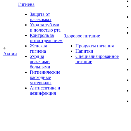
Гигиена
Защита от
насекомых
Уход за зубами
и полостью рта
Контроль за
Здоровое питание
потоотделением
Женская
Продукты питания
гигиена
Напитки
Акции
Уход за
Специализированное
лежачими
питание
больными
Гигиенические
расходные
материалы
Антисептика и
дезинфекция