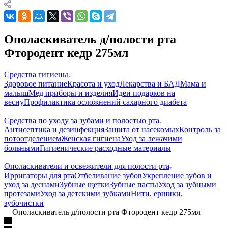
Ополаскиватель д/полости рта
Фтородент кедр 275мл
Средства гигиены
Здоровое питание
Красота и уход
Лекарства и БАД
Мама и
малыш
Мед приборы и изделия
Идеи подарков на
весну
Профилактика осложнений сахарного диабета
—
Средства по уходу за зубами и полостью рта
Антисептика и дезинфекция
Защита от насекомых
Контроль за
потоотделением
Женская гигиена
Уход за лежачими
больными
Гигиенические расходные материалы
—
Ополаскиватели и освежители для полости рта
Ирригаторы для рта
Отбеливание зубов
Укрепление зубов и
уход за деснами
Зубные щетки
Зубные пасты
Уход за зубными
протезами
Уход за детскими зубками
Нити, ершики,
зубочистки
—
Ополаскиватель д/полости рта Фтородент кедр 275мл