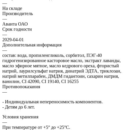
—
На складе
Производитель
—
Аванта ОАО
Срок годности
—
2029-04-01
Дополнительная информация
—
состав: вода, пропиленгликоль, сорбитол, ПЭГ-40
гидрогенизированное касторовое масло, экстракт лаванды,
масло эфирное мятное, масло кедрового ореха, фтористый
натрий, лаурилсульфат натрия, динатрий ЭДТА, триклозан,
натрий метилпарабен, ДМДМ гидантоин, сахарин натрия,
ванилин, CI 42090, CI 19140, СI 16255
Противопоказания
—
- Индивидуальная непереносимость компонентов.
- Детям до 6 лет.
Условия хранения
—
При температуре от +5° до +25°С.