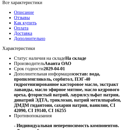
Все характеристики
Описание
Отзывы
Как купить
Оплата
Доставка
Дополнительно
Характеристики
Статус наличия на складе
На складе
Производитель
Аванта ОАО
Срок годности
2029-04-01
Дополнительная информация
состав: вода,
пропиленгликоль, сорбитол, ПЭГ-40
гидрогенизированное касторовое масло, экстракт
лаванды, масло эфирное мятное, масло кедрового
ореха, фтористый натрий, лаурилсульфат натрия,
динатрий ЭДТА, триклозан, натрий метилпарабен,
ДМДМ гидантоин, сахарин натрия, ванилин, CI
42090, CI 19140, СI 16255
Противопоказания
- Индивидуальная непереносимость компонентов.