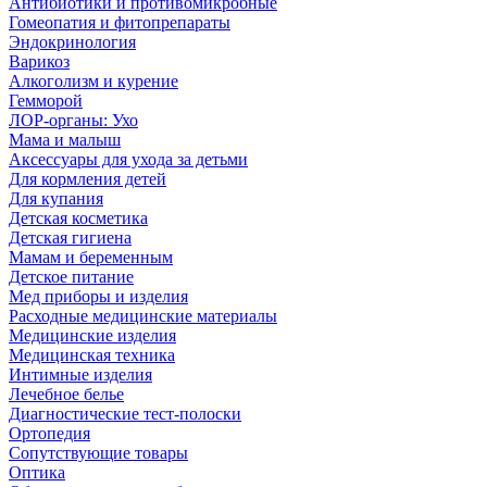
Антибиотики и противомикробные
Гомеопатия и фитопрепараты
Эндокринология
Варикоз
Алкоголизм и курение
Гемморой
ЛОР-органы: Ухо
Мама и малыш
Аксессуары для ухода за детьми
Для кормления детей
Для купания
Детская косметика
Детская гигиена
Мамам и беременным
Детское питание
Мед приборы и изделия
Расходные медицинские материалы
Медицинские изделия
Медицинская техника
Интимные изделия
Лечебное белье
Диагностические тест-полоски
Ортопедия
Сопутствующие товары
Оптика