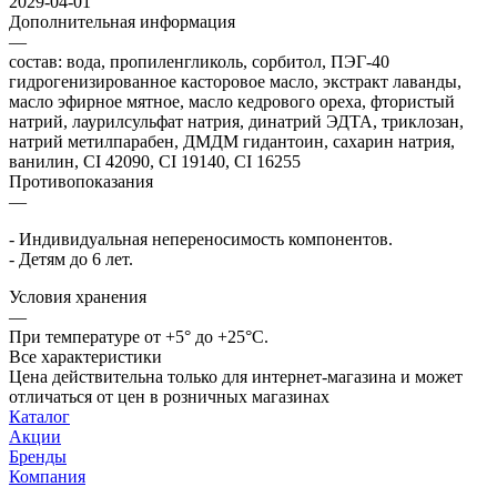
2029-04-01
Дополнительная информация
—
состав: вода, пропиленгликоль, сорбитол, ПЭГ-40
гидрогенизированное касторовое масло, экстракт лаванды,
масло эфирное мятное, масло кедрового ореха, фтористый
натрий, лаурилсульфат натрия, динатрий ЭДТА, триклозан,
натрий метилпарабен, ДМДМ гидантоин, сахарин натрия,
ванилин, CI 42090, CI 19140, СI 16255
Противопоказания
—
- Индивидуальная непереносимость компонентов.
- Детям до 6 лет.
Условия хранения
—
При температуре от +5° до +25°С.
Все характеристики
Цена действительна только для интернет-магазина и может
отличаться от цен в розничных магазинах
Каталог
Акции
Бренды
Компания