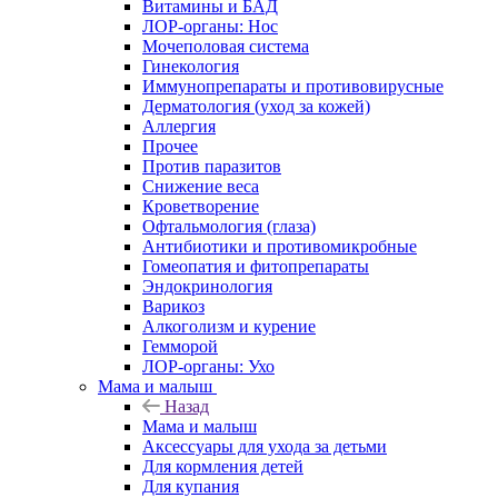
Витамины и БАД
ЛОР-органы: Нос
Мочеполовая система
Гинекология
Иммунопрепараты и противовирусные
Дерматология (уход за кожей)
Аллергия
Прочее
Против паразитов
Снижение веса
Кроветворение
Офтальмология (глаза)
Антибиотики и противомикробные
Гомеопатия и фитопрепараты
Эндокринология
Варикоз
Алкоголизм и курение
Гемморой
ЛОР-органы: Ухо
Мама и малыш
Назад
Мама и малыш
Аксессуары для ухода за детьми
Для кормления детей
Для купания