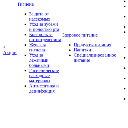
Гигиена
Защита от
насекомых
Уход за зубами
и полостью рта
Контроль за
Здоровое питание
потоотделением
Женская
Продукты питания
гигиена
Напитки
Акции
Уход за
Специализированное
лежачими
питание
больными
Гигиенические
расходные
материалы
Антисептика и
дезинфекция