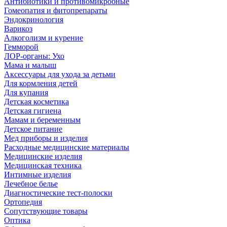
Антибиотики и противомикробные
Гомеопатия и фитопрепараты
Эндокринология
Варикоз
Алкоголизм и курение
Гемморой
ЛОР-органы: Ухо
Мама и малыш
Аксессуары для ухода за детьми
Для кормления детей
Для купания
Детская косметика
Детская гигиена
Мамам и беременным
Детское питание
Мед приборы и изделия
Расходные медицинские материалы
Медицинские изделия
Медицинская техника
Интимные изделия
Лечебное белье
Диагностические тест-полоски
Ортопедия
Сопутствующие товары
Оптика