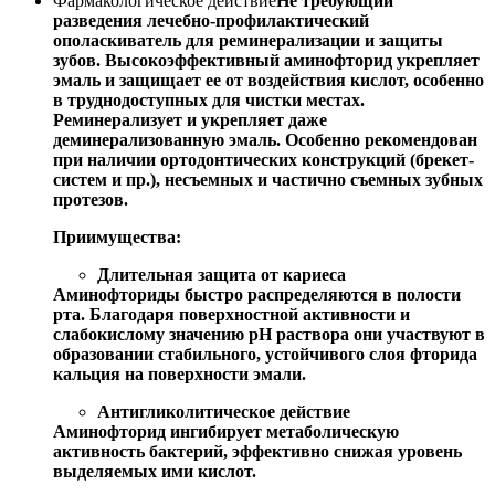
Фармакологическое действие
Не требующий
разведения лечебно-профилактический
ополаскиватель для реминерализации и защиты
зубов. Высокоэффективный аминофторид укрепляет
эмаль и защищает ее от воздействия кислот, особенно
в труднодоступных для чистки местах.
Реминерализует и укрепляет даже
деминерализованную эмаль. Особенно рекомендован
при наличии ортодонтических конструкций (брекет-
систем и пр.), несъемных и частично съемных зубных
протезов.
Приимущества:
Длительная защита от кариеса
Аминофториды быстро распределяются в полости
рта. Благодаря поверхностной активности и
слабокислому значению рН раствора они участвуют в
образовании стабильного, устойчивого слоя фторида
кальция на поверхности эмали.
Антигликолитическое действие
Аминофторид ингибирует метаболическую
активность бактерий, эффективно снижая уровень
выделяемых ими кислот.