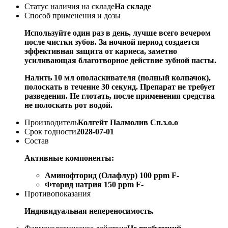
Статус наличия на складе
На складе
Способ применения и дозы
Используйте один раз в день, лучше всего вечером
после чистки зубов. За ночной период создается
эффективная защита от кариеса, заметно
усиливающая благотворное действие зубной пасты.
Налить 10 мл ополаскивателя (полный колпачок),
полоскать в течение 30 секунд. Препарат не требует
разведения. Не глотать, после применения средства
не полоскать рот водой.
Производитель
Колгейт Палмолив Сп.з.о.о
Срок годности
2028-07-01
Состав
Активные компоненты:
Аминофторид (Олафлур) 100 ppm F-
Фторид натрия 150 ppm F-
Противопоказания
Индивидуальная непереносимость.