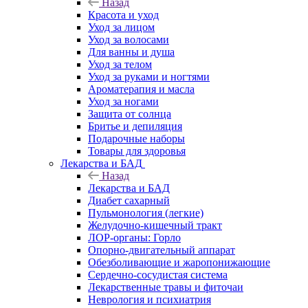
Назад
Красота и уход
Уход за лицом
Уход за волосами
Для ванны и душа
Уход за телом
Уход за руками и ногтями
Ароматерапия и масла
Уход за ногами
Защита от солнца
Бритье и депиляция
Подарочные наборы
Товары для здоровья
Лекарства и БАД
Назад
Лекарства и БАД
Диабет сахарный
Пульмонология (легкие)
Желудочно-кишечный тракт
ЛОР-органы: Горло
Опорно-двигательный аппарат
Обезболивающие и жаропонижающие
Сердечно-сосудистая система
Лекарственные травы и фиточаи
Неврология и психиатрия