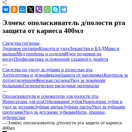
Элмекс ополаскиватель д/полости рта
защита от кариеса 400мл
Средства гигиены
Здоровое питание
Красота и уход
Лекарства и БАД
Мама и
малыш
Мед приборы и изделия
Идеи подарков на
весну
Профилактика осложнений сахарного диабета
—
Средства по уходу за зубами и полостью рта
Антисептика и дезинфекция
Защита от насекомых
Контроль за
потоотделением
Женская гигиена
Уход за лежачими
больными
Гигиенические расходные материалы
—
Ополаскиватели и освежители для полости рта
Ирригаторы для рта
Отбеливание зубов
Укрепление зубов и
уход за деснами
Зубные щетки
Зубные пасты
Уход за зубными
протезами
Уход за детскими зубками
Нити, ершики,
зубочистки
—
Элмекс ополаскиватель д/полости рта защита от кариеса
400мл