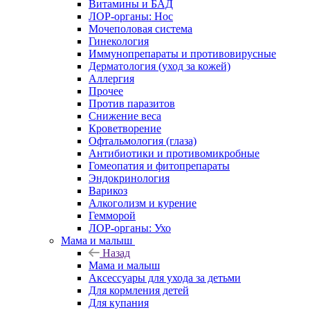
Витамины и БАД
ЛОР-органы: Нос
Мочеполовая система
Гинекология
Иммунопрепараты и противовирусные
Дерматология (уход за кожей)
Аллергия
Прочее
Против паразитов
Снижение веса
Кроветворение
Офтальмология (глаза)
Антибиотики и противомикробные
Гомеопатия и фитопрепараты
Эндокринология
Варикоз
Алкоголизм и курение
Гемморой
ЛОР-органы: Ухо
Мама и малыш
Назад
Мама и малыш
Аксессуары для ухода за детьми
Для кормления детей
Для купания