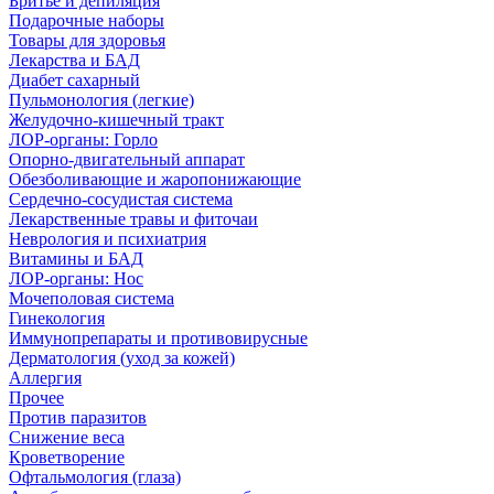
Бритье и депиляция
Подарочные наборы
Товары для здоровья
Лекарства и БАД
Диабет сахарный
Пульмонология (легкие)
Желудочно-кишечный тракт
ЛОР-органы: Горло
Опорно-двигательный аппарат
Обезболивающие и жаропонижающие
Сердечно-сосудистая система
Лекарственные травы и фиточаи
Неврология и психиатрия
Витамины и БАД
ЛОР-органы: Нос
Мочеполовая система
Гинекология
Иммунопрепараты и противовирусные
Дерматология (уход за кожей)
Аллергия
Прочее
Против паразитов
Снижение веса
Кроветворение
Офтальмология (глаза)