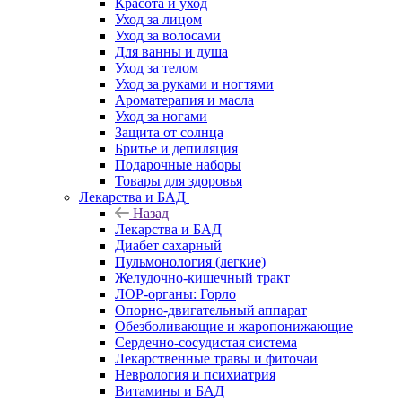
Красота и уход
Уход за лицом
Уход за волосами
Для ванны и душа
Уход за телом
Уход за руками и ногтями
Ароматерапия и масла
Уход за ногами
Защита от солнца
Бритье и депиляция
Подарочные наборы
Товары для здоровья
Лекарства и БАД
Назад
Лекарства и БАД
Диабет сахарный
Пульмонология (легкие)
Желудочно-кишечный тракт
ЛОР-органы: Горло
Опорно-двигательный аппарат
Обезболивающие и жаропонижающие
Сердечно-сосудистая система
Лекарственные травы и фиточаи
Неврология и психиатрия
Витамины и БАД