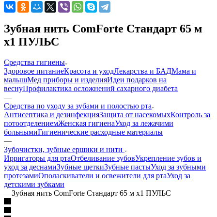
Зубная нить ComForte Стандарт 65 м
х1 ПУЛЬС
Средства гигиены
Здоровое питание
Красота и уход
Лекарства и БАД
Мама и
малыш
Мед приборы и изделия
Идеи подарков на
весну
Профилактика осложнений сахарного диабета
—
Средства по уходу за зубами и полостью рта
Антисептика и дезинфекция
Защита от насекомых
Контроль за
потоотделением
Женская гигиена
Уход за лежачими
больными
Гигиенические расходные материалы
—
Зубочистки, зубные ершики и нити
Ирригаторы для рта
Отбеливание зубов
Укрепление зубов и
уход за деснами
Зубные щетки
Зубные пасты
Уход за зубными
протезами
Ополаскиватели и освежители для рта
Уход за
детскими зубками
—
Зубная нить ComForte Стандарт 65 м х1 ПУЛЬС