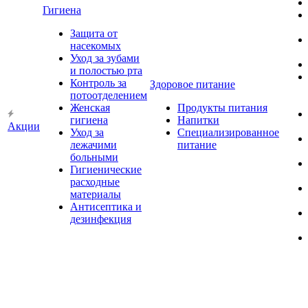
Гигиена
Защита от
насекомых
Уход за зубами
и полостью рта
Контроль за
Здоровое питание
потоотделением
Женская
Продукты питания
гигиена
Напитки
Акции
Уход за
Специализированное
лежачими
питание
больными
Гигиенические
расходные
материалы
Антисептика и
дезинфекция