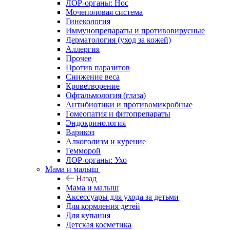
ЛОР-органы: Нос
Мочеполовая система
Гинекология
Иммунопрепараты и противовирусные
Дерматология (уход за кожей)
Аллергия
Прочее
Против паразитов
Снижение веса
Кроветворение
Офтальмология (глаза)
Антибиотики и противомикробные
Гомеопатия и фитопрепараты
Эндокринология
Варикоз
Алкоголизм и курение
Гемморой
ЛОР-органы: Ухо
Мама и малыш
Назад
Мама и малыш
Аксессуары для ухода за детьми
Для кормления детей
Для купания
Детская косметика