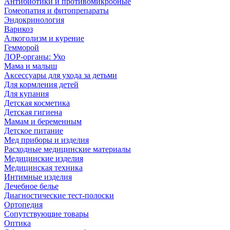
Антибиотики и противомикробные
Гомеопатия и фитопрепараты
Эндокринология
Варикоз
Алкоголизм и курение
Гемморой
ЛОР-органы: Ухо
Мама и малыш
Аксессуары для ухода за детьми
Для кормления детей
Для купания
Детская косметика
Детская гигиена
Мамам и беременным
Детское питание
Мед приборы и изделия
Расходные медицинские материалы
Медицинские изделия
Медицинская техника
Интимные изделия
Лечебное белье
Диагностические тест-полоски
Ортопедия
Сопутствующие товары
Оптика