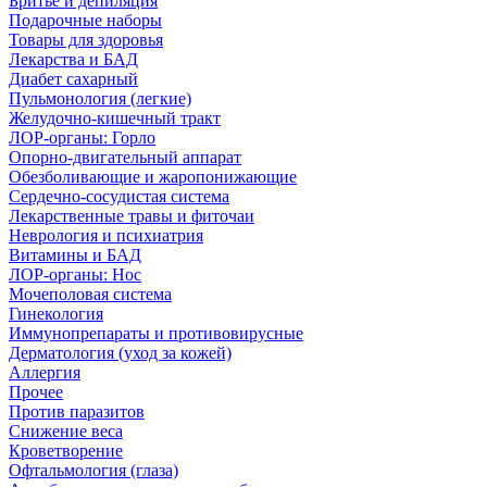
Бритье и депиляция
Подарочные наборы
Товары для здоровья
Лекарства и БАД
Диабет сахарный
Пульмонология (легкие)
Желудочно-кишечный тракт
ЛОР-органы: Горло
Опорно-двигательный аппарат
Обезболивающие и жаропонижающие
Сердечно-сосудистая система
Лекарственные травы и фиточаи
Неврология и психиатрия
Витамины и БАД
ЛОР-органы: Нос
Мочеполовая система
Гинекология
Иммунопрепараты и противовирусные
Дерматология (уход за кожей)
Аллергия
Прочее
Против паразитов
Снижение веса
Кроветворение
Офтальмология (глаза)