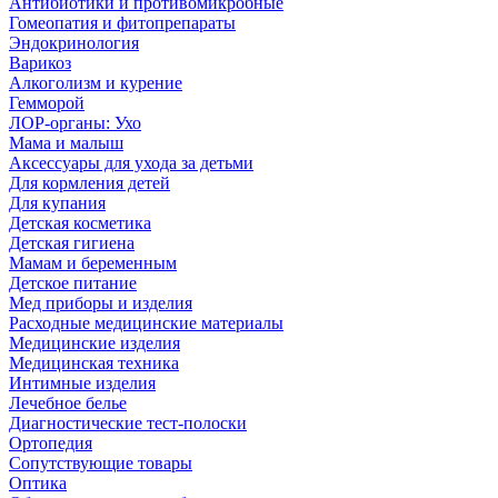
Антибиотики и противомикробные
Гомеопатия и фитопрепараты
Эндокринология
Варикоз
Алкоголизм и курение
Гемморой
ЛОР-органы: Ухо
Мама и малыш
Аксессуары для ухода за детьми
Для кормления детей
Для купания
Детская косметика
Детская гигиена
Мамам и беременным
Детское питание
Мед приборы и изделия
Расходные медицинские материалы
Медицинские изделия
Медицинская техника
Интимные изделия
Лечебное белье
Диагностические тест-полоски
Ортопедия
Сопутствующие товары
Оптика