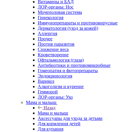
Витамины и БАД
ЛОР-органы: Нос
Мочеполовая система
Гинекология
Иммунопрепараты и противовирусные
Дерматология (уход за кожей)
Аллергия
Прочее
Против паразитов
Снижение веса
Кроветворение
Офтальмология (глаза)
Антибиотики и противомикробные
Гомеопатия и фитопрепараты
Эндокринология
Варикоз
Алкоголизм и курение
Гемморой
ЛОР-органы: Ухо
Мама и малыш
Назад
Мама и малыш
Аксессуары для ухода за детьми
Для кормления детей
Для купания