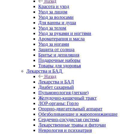
Назад
Красота и уход
Уход за лицом
Уход за волосами
Для ванны и душа
Уход за телом
Уход за руками и ногтями
Ароматерапия и масла
Уход за ногами
Защита от солнца
Бритье и депиляция
Подарочные наборы
Товары для здоровья
Лекарства и БАД
Назад
Лекарства и БАД
Диабет сахарный
Пульмонология (легкие)
Желудочно-кишечный тракт
ЛОР-органы: Горло
Опорно-двигательный аппарат
Обезболивающие и жаропонижающие
Сердечно-сосудистая система
Лекарственные травы и фиточаи
Неврология и психиатрия