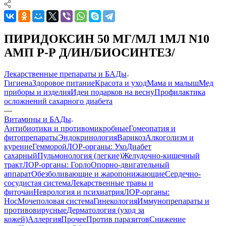
ПИРИДОКСИН 50 МГ/МЛ 1МЛ N10
АМП Р-Р Д/ИН/БИОСИНТЕЗ/
Лекарственные препараты и БАДы
Гигиена
Здоровое питание
Красота и уход
Мама и малыш
Мед
приборы и изделия
Идеи подарков на весну
Профилактика
осложнений сахарного диабета
—
Витамины и БАДы
Антибиотики и противомикробные
Гомеопатия и
фитопрепараты
Эндокринология
Варикоз
Алкоголизм и
курение
Гемморой
ЛОР-органы: Ухо
Диабет
сахарный
Пульмонология (легкие)
Желудочно-кишечный
тракт
ЛОР-органы: Горло
Опорно-двигательный
аппарат
Обезболивающие и жаропонижающие
Сердечно-
сосудистая система
Лекарственные травы и
фиточаи
Неврология и психиатрия
ЛОР-органы:
Нос
Мочеполовая система
Гинекология
Иммунопрепараты и
противовирусные
Дерматология (уход за
кожей)
Аллергия
Прочее
Против паразитов
Снижение