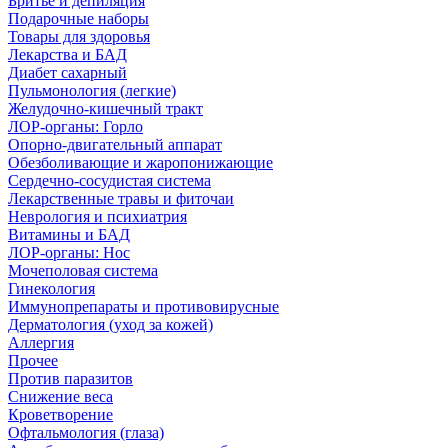
Бритье и депиляция
Подарочные наборы
Товары для здоровья
Лекарства и БАД
Диабет сахарный
Пульмонология (легкие)
Желудочно-кишечный тракт
ЛОР-органы: Горло
Опорно-двигательный аппарат
Обезболивающие и жаропонижающие
Сердечно-сосудистая система
Лекарственные травы и фиточаи
Неврология и психиатрия
Витамины и БАД
ЛОР-органы: Нос
Мочеполовая система
Гинекология
Иммунопрепараты и противовирусные
Дерматология (уход за кожей)
Аллергия
Прочее
Против паразитов
Снижение веса
Кроветворение
Офтальмология (глаза)