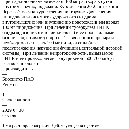
При паркинсонизме назначают 100 мг раствора в сутки
внутримышечно, подкожно. Курс лечения 20-25 инъекций.
Через 2-3 месяца курс лечения повторяют. Для лечения
пиридоксинзависимого судорожного синдрома
внутримышечно или внутривенно новорожденным вводят
100 мг пиридоксина. При лечении туберкулеза ГИНК
(гидразид изоникотиновой кислоты) и ее производными
(изониазид, фтивазид и др.) на 1 г введенного препарата
необходимо назначать 100 мг пиридоксина (для
предупреждения нарушений функций центральной нервной
системы). При лечении нейротоксичности, вызываемой
ГИНК и ее производными - внутривенно 500-700 мг/сут
раствора препарата.
Производитель
—
Биосинтез ПАО
Рецепт
—
1
Срок годности
—
2029-04-30
Состав
—
1 мл раствора содержит: Действующее вещество: