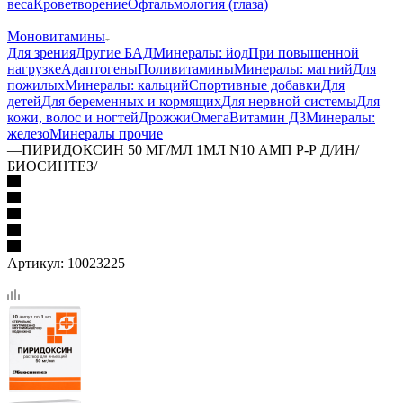
веса
Кроветворение
Офтальмология (глаза)
—
Моновитамины
Для зрения
Другие БАД
Минералы: йод
При повышенной
нагрузке
Адаптогены
Поливитамины
Минералы: магний
Для
пожилых
Минералы: кальций
Спортивные добавки
Для
детей
Для беременных и кормящих
Для нервной системы
Для
кожи, волос и ногтей
Дрожжи
Омега
Витамин Д3
Минералы:
железо
Минералы прочие
—
ПИРИДОКСИН 50 МГ/МЛ 1МЛ N10 АМП Р-Р Д/ИН/
БИОСИНТЕЗ/
Артикул:
10023225