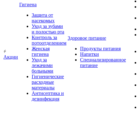
Гигиена
Защита от
насекомых
Уход за зубами
и полостью рта
Контроль за
Здоровое питание
потоотделением
Женская
Продукты питания
гигиена
Напитки
Акции
Уход за
Специализированное
лежачими
питание
больными
Гигиенические
расходные
материалы
Антисептика и
дезинфекция