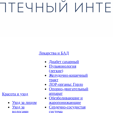
Лекарства и БАД
Диабет сахарный
Пульмонология
(легкие)
Желудочно-кишечный
тракт
ЛОР-органы: Горло
Опорно-двигательный
аппарат
Красота и уход
Обезболивающие и
Уход за лицом
жаропонижающие
Уход за
Сердечно-сосудистая
волосами
система