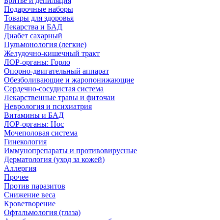
Бритье и депиляция
Подарочные наборы
Товары для здоровья
Лекарства и БАД
Диабет сахарный
Пульмонология (легкие)
Желудочно-кишечный тракт
ЛОР-органы: Горло
Опорно-двигательный аппарат
Обезболивающие и жаропонижающие
Сердечно-сосудистая система
Лекарственные травы и фиточаи
Неврология и психиатрия
Витамины и БАД
ЛОР-органы: Нос
Мочеполовая система
Гинекология
Иммунопрепараты и противовирусные
Дерматология (уход за кожей)
Аллергия
Прочее
Против паразитов
Снижение веса
Кроветворение
Офтальмология (глаза)