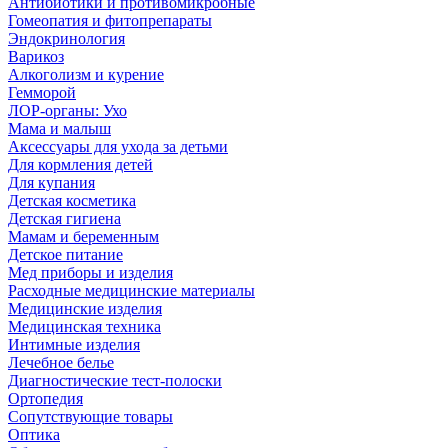
Антибиотики и противомикробные
Гомеопатия и фитопрепараты
Эндокринология
Варикоз
Алкоголизм и курение
Гемморой
ЛОР-органы: Ухо
Мама и малыш
Аксессуары для ухода за детьми
Для кормления детей
Для купания
Детская косметика
Детская гигиена
Мамам и беременным
Детское питание
Мед приборы и изделия
Расходные медицинские материалы
Медицинские изделия
Медицинская техника
Интимные изделия
Лечебное белье
Диагностические тест-полоски
Ортопедия
Сопутствующие товары
Оптика