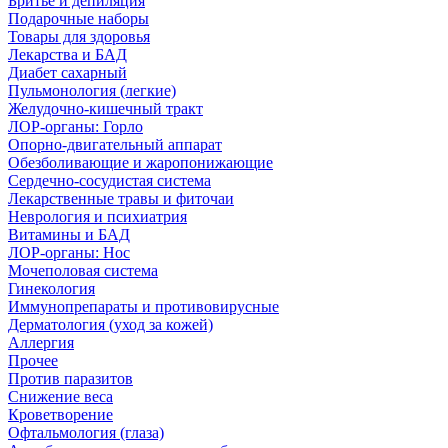
Бритье и депиляция
Подарочные наборы
Товары для здоровья
Лекарства и БАД
Диабет сахарный
Пульмонология (легкие)
Желудочно-кишечный тракт
ЛОР-органы: Горло
Опорно-двигательный аппарат
Обезболивающие и жаропонижающие
Сердечно-сосудистая система
Лекарственные травы и фиточаи
Неврология и психиатрия
Витамины и БАД
ЛОР-органы: Нос
Мочеполовая система
Гинекология
Иммунопрепараты и противовирусные
Дерматология (уход за кожей)
Аллергия
Прочее
Против паразитов
Снижение веса
Кроветворение
Офтальмология (глаза)