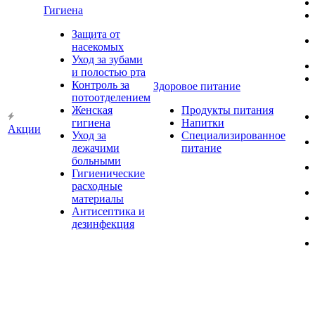
Гигиена
Защита от
насекомых
Уход за зубами
и полостью рта
Контроль за
Здоровое питание
потоотделением
Женская
Продукты питания
гигиена
Напитки
Акции
Уход за
Специализированное
лежачими
питание
больными
Гигиенические
расходные
материалы
Антисептика и
дезинфекция