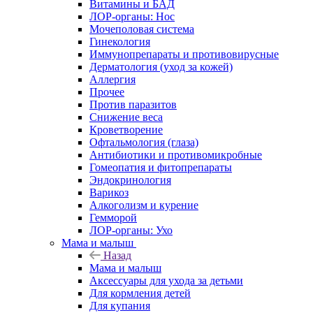
Витамины и БАД
ЛОР-органы: Нос
Мочеполовая система
Гинекология
Иммунопрепараты и противовирусные
Дерматология (уход за кожей)
Аллергия
Прочее
Против паразитов
Снижение веса
Кроветворение
Офтальмология (глаза)
Антибиотики и противомикробные
Гомеопатия и фитопрепараты
Эндокринология
Варикоз
Алкоголизм и курение
Гемморой
ЛОР-органы: Ухо
Мама и малыш
Назад
Мама и малыш
Аксессуары для ухода за детьми
Для кормления детей
Для купания