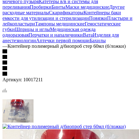
мочевого пузыря
Катетеры в/в и системы для
переливания
Пробирки
Бинты
Маски медицинские
Другие
расходные материалы
Скарификаторы
Контейнеры баки
емкости для утилизации и стерилизации
Повязки
Пластыри и
лейкопластыри
Тампоны медицинские
Гемостатические
губки
Шприцы и иглы
Медицинская одежда
одноразовая
Перчатки и напаличники
Вата
Изделия для
анестезиологии
Аптечки первой помощи
Бахилы
—
Контейнер полимерный д/биопроб стер 60мл (б/ложки)
Артикул:
10017211