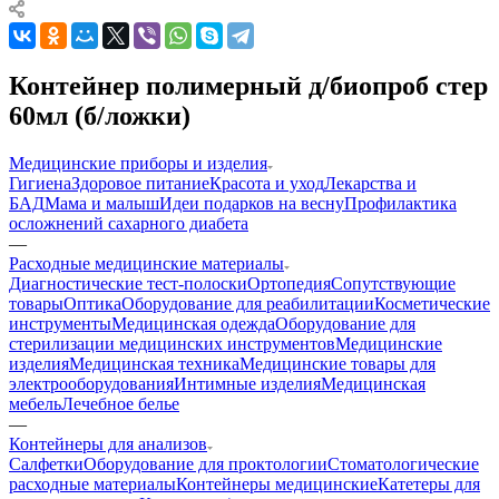
Контейнер полимерный д/биопроб стер
60мл (б/ложки)
Медицинские приборы и изделия
Гигиена
Здоровое питание
Красота и уход
Лекарства и
БАД
Мама и малыш
Идеи подарков на весну
Профилактика
осложнений сахарного диабета
—
Расходные медицинские материалы
Диагностические тест-полоски
Ортопедия
Сопутствующие
товары
Оптика
Оборудование для реабилитации
Косметические
инструменты
Медицинская одежда
Оборудование для
стерилизации медицинских инструментов
Медицинские
изделия
Медицинская техника
Медицинские товары для
электрооборудования
Интимные изделия
Медицинская
мебель
Лечебное белье
—
Контейнеры для анализов
Салфетки
Оборудование для проктологии
Стоматологические
расходные материалы
Контейнеры медицинские
Катетеры для