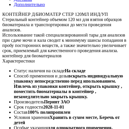
Дополнительно
КОНТЕЙНЕР Д/БИОМАТЕР СТЕР 120МЛ ИНД/УП
Стерильный контейнер объемом 120 мл для взятия образцов
биоматериала и транспортировки до места проведения
анализов.
Использование такой специализированной тары для анализов
при сдаче мочи и кала сводит к минимуму шансы попадания в
пробу посторонних веществ, а также значительно увеличивает
срок, приемлемый для качественного проведения анализа.
контейнер для биоматериалов
Характеристики
Статус наличия на складе
На складе
Способ применения и дозы
вскрыть индивидуальную
упаковку непосредственно перед ипользованием.
Извлечь из упаковки контейнер, открыть крышку ,
поместить биоматериалы в контейнер ,
незамедлительно закрыть крышку.
Производитель
Перинт ЗАО
Срок годности
2028-11-01
Состав
100% полипропилен
Условия хранения
Хранить в сухом месте, Беречь от
детей
Особые указания
для однократного применения.