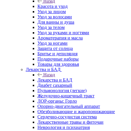
Назад
Красота и уход
Уход за лицом
Уход за волосами
Для ванны и душа
Уход за телом
Уход за руками и ногтями
Ароматерапия и масла
Уход за ногами
Защита от солнца
Бритье и депиляция
Подарочные наборы
Товары для здоровья
Лекарства и БАД
Назад
Лекарства и БАД
Диабет сахарный
Пульмонология (легкие)
Желудочно-кишечный тракт
ЛОР-органы: Горло
Опорно-двигательный аппарат
Обезболивающие и жаропонижающие
Сердечно-сосудистая система
Лекарственные травы и фиточаи
Неврология и психиатрия