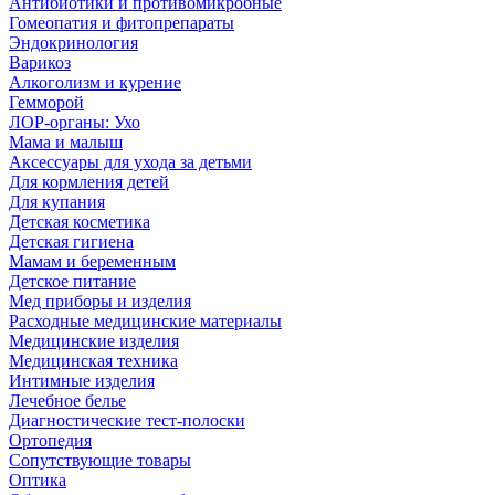
Антибиотики и противомикробные
Гомеопатия и фитопрепараты
Эндокринология
Варикоз
Алкоголизм и курение
Гемморой
ЛОР-органы: Ухо
Мама и малыш
Аксессуары для ухода за детьми
Для кормления детей
Для купания
Детская косметика
Детская гигиена
Мамам и беременным
Детское питание
Мед приборы и изделия
Расходные медицинские материалы
Медицинские изделия
Медицинская техника
Интимные изделия
Лечебное белье
Диагностические тест-полоски
Ортопедия
Сопутствующие товары
Оптика