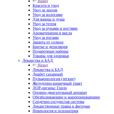
Назад
Красота и уход
Уход за лицом
Уход за волосами
Для ванны и душа
Уход за телом
Уход за руками и ногтями
Ароматерапия и масла
Уход за ногами
Защита от солнца
Бритье и депиляция
Подарочные наборы
Товары для здоровья
Лекарства и БАД
Назад
Лекарства и БАД
Диабет сахарный
Пульмонология (легкие)
Желудочно-кишечный тракт
ЛОР-органы: Горло
Опорно-двигательный аппарат
Обезболивающие и жаропонижающие
Сердечно-сосудистая система
Лекарственные травы и фиточаи
Неврология и психиатрия