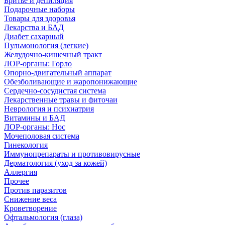
Бритье и депиляция
Подарочные наборы
Товары для здоровья
Лекарства и БАД
Диабет сахарный
Пульмонология (легкие)
Желудочно-кишечный тракт
ЛОР-органы: Горло
Опорно-двигательный аппарат
Обезболивающие и жаропонижающие
Сердечно-сосудистая система
Лекарственные травы и фиточаи
Неврология и психиатрия
Витамины и БАД
ЛОР-органы: Нос
Мочеполовая система
Гинекология
Иммунопрепараты и противовирусные
Дерматология (уход за кожей)
Аллергия
Прочее
Против паразитов
Снижение веса
Кроветворение
Офтальмология (глаза)