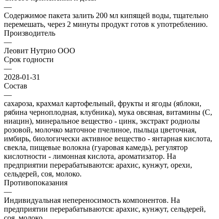
—
Содержимое пакета залить 200 мл кипящей воды, тщательно
перемешать, через 2 минуты продукт готов к употреблению.
Производитель
—
Леовит Нутрио ООО
Срок годности
—
2028-01-31
Состав
—
сахароза, крахмал картофельный, фрукты и ягоды (яблоки,
рябина черноплодная, клубника), мука овсяная, витамины (С,
ниацин), минеральное вещество - цинк, экстракт родиолы
розовой, молочко маточное пчелиное, пыльца цветочная,
имбирь, биологически активное вещество - янтарная кислота,
свекла, пищевые волокна (гуаровая камедь), регулятор
кислотности - лимонная кислота, ароматизатор. На
предприятии перерабатываются: арахис, кунжут, орехи,
сельдерей, соя, молоко.
Противопоказания
—
Индивидуальная непереносимость компонентов. На
предприятии перерабатываются: арахис, кунжут, сельдерей,
соя, молоко.