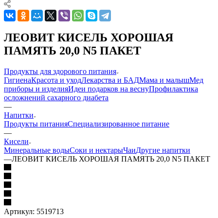
ЛЕОВИТ КИСЕЛЬ ХОРОШАЯ
ПАМЯТЬ 20,0 N5 ПАКЕТ
Продукты для здорового питания
Гигиена
Красота и уход
Лекарства и БАД
Мама и малыш
Мед
приборы и изделия
Идеи подарков на весну
Профилактика
осложнений сахарного диабета
—
Напитки
Продукты питания
Специализированное питание
—
Кисели
Минеральные воды
Соки и нектары
Чаи
Другие напитки
—
ЛЕОВИТ КИСЕЛЬ ХОРОШАЯ ПАМЯТЬ 20,0 N5 ПАКЕТ
Артикул:
5519713