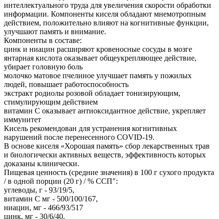
интеллектуального труда для увеличения скорости обработки
информации. Компоненты киселя обладают мнемотропным
действием, положительно влияют на когнитивные функции,
улучшают память и внимание.
Компоненты в составе:
цинк и ниацин расширяют кровеносные сосуды в мозге
янтарная кислота оказывает общеукрепляющее действие,
убирает головную боль
молочко матовое пчелиное улучшает память у пожилых
людей, повышает работоспособность
экстракт родиолы розовой обладает тонизирующим,
стимулирующим действием
витамин C оказывает антиоксидантное действие, укрепляет
иммунитет
Кисель рекомендован для устранения когнитивных
нарушений после перенесенного COVID-19.
В основе киселя «Хорошая память» сбор лекарственных трав
и биологически активных веществ, эффективность которых
доказаны клинически.
Пищевая ценность (средние значения) в 100 г сухого продукта
/ в одной порции (20 г) / % ССП":
углеводы, г - 93/19/5,
витамин С мг - 500/100/167,
ниацин, мг - 466/93/517
цинк, мг - 30/6/40,