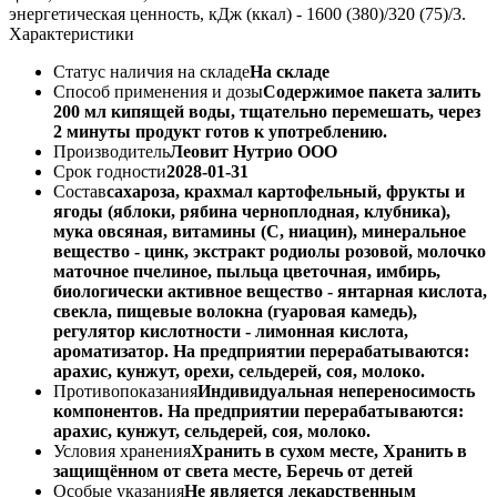
энергетическая ценность, кДж (ккал) - 1600 (380)/320 (75)/3.
Характеристики
Статус наличия на складе
На складе
Способ применения и дозы
Содержимое пакета залить
200 мл кипящей воды, тщательно перемешать, через
2 минуты продукт готов к употреблению.
Производитель
Леовит Нутрио ООО
Срок годности
2028-01-31
Состав
сахароза, крахмал картофельный, фрукты и
ягоды (яблоки, рябина черноплодная, клубника),
мука овсяная, витамины (С, ниацин), минеральное
вещество - цинк, экстракт родиолы розовой, молочко
маточное пчелиное, пыльца цветочная, имбирь,
биологически активное вещество - янтарная кислота,
свекла, пищевые волокна (гуаровая камедь),
регулятор кислотности - лимонная кислота,
ароматизатор. На предприятии перерабатываются:
арахис, кунжут, орехи, сельдерей, соя, молоко.
Противопоказания
Индивидуальная непереносимость
компонентов. На предприятии перерабатываются:
арахис, кунжут, сельдерей, соя, молоко.
Условия хранения
Хранить в сухом месте, Хранить в
защищённом от света месте, Беречь от детей
Особые указания
Не является лекарственным