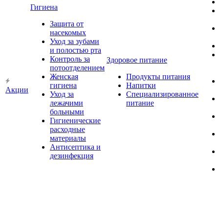
Гигиена
Защита от
насекомых
Уход за зубами
и полостью рта
Контроль за
Здоровое питание
потоотделением
Женская
Продукты питания
гигиена
Напитки
Акции
Уход за
Специализированное
лежачими
питание
больными
Гигиенические
расходные
материалы
Антисептика и
дезинфекция