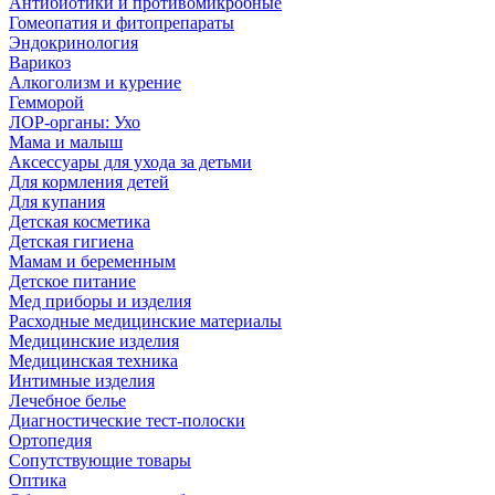
Антибиотики и противомикробные
Гомеопатия и фитопрепараты
Эндокринология
Варикоз
Алкоголизм и курение
Гемморой
ЛОР-органы: Ухо
Мама и малыш
Аксессуары для ухода за детьми
Для кормления детей
Для купания
Детская косметика
Детская гигиена
Мамам и беременным
Детское питание
Мед приборы и изделия
Расходные медицинские материалы
Медицинские изделия
Медицинская техника
Интимные изделия
Лечебное белье
Диагностические тест-полоски
Ортопедия
Сопутствующие товары
Оптика