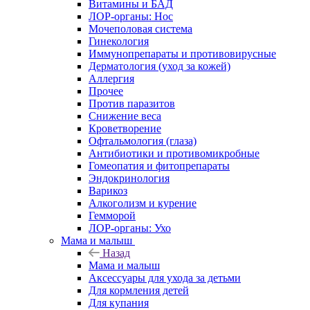
Витамины и БАД
ЛОР-органы: Нос
Мочеполовая система
Гинекология
Иммунопрепараты и противовирусные
Дерматология (уход за кожей)
Аллергия
Прочее
Против паразитов
Снижение веса
Кроветворение
Офтальмология (глаза)
Антибиотики и противомикробные
Гомеопатия и фитопрепараты
Эндокринология
Варикоз
Алкоголизм и курение
Гемморой
ЛОР-органы: Ухо
Мама и малыш
Назад
Мама и малыш
Аксессуары для ухода за детьми
Для кормления детей
Для купания