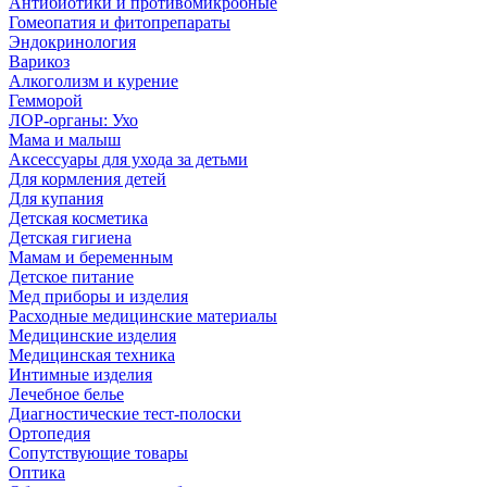
Антибиотики и противомикробные
Гомеопатия и фитопрепараты
Эндокринология
Варикоз
Алкоголизм и курение
Гемморой
ЛОР-органы: Ухо
Мама и малыш
Аксессуары для ухода за детьми
Для кормления детей
Для купания
Детская косметика
Детская гигиена
Мамам и беременным
Детское питание
Мед приборы и изделия
Расходные медицинские материалы
Медицинские изделия
Медицинская техника
Интимные изделия
Лечебное белье
Диагностические тест-полоски
Ортопедия
Сопутствующие товары
Оптика