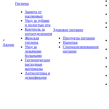
Гигиена
Защита от
насекомых
Уход за зубами
и полостью рта
Контроль за
Здоровое питание
потоотделением
Женская
Продукты питания
гигиена
Напитки
Акции
Уход за
Специализированное
лежачими
питание
больными
Гигиенические
расходные
материалы
Антисептика и
дезинфекция