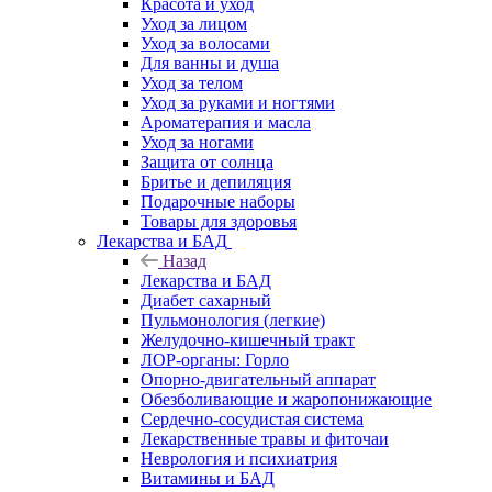
Красота и уход
Уход за лицом
Уход за волосами
Для ванны и душа
Уход за телом
Уход за руками и ногтями
Ароматерапия и масла
Уход за ногами
Защита от солнца
Бритье и депиляция
Подарочные наборы
Товары для здоровья
Лекарства и БАД
Назад
Лекарства и БАД
Диабет сахарный
Пульмонология (легкие)
Желудочно-кишечный тракт
ЛОР-органы: Горло
Опорно-двигательный аппарат
Обезболивающие и жаропонижающие
Сердечно-сосудистая система
Лекарственные травы и фиточаи
Неврология и психиатрия
Витамины и БАД