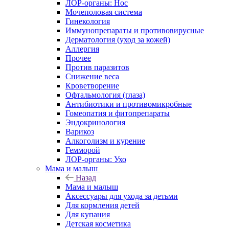
ЛОР-органы: Нос
Мочеполовая система
Гинекология
Иммунопрепараты и противовирусные
Дерматология (уход за кожей)
Аллергия
Прочее
Против паразитов
Снижение веса
Кроветворение
Офтальмология (глаза)
Антибиотики и противомикробные
Гомеопатия и фитопрепараты
Эндокринология
Варикоз
Алкоголизм и курение
Гемморой
ЛОР-органы: Ухо
Мама и малыш
Назад
Мама и малыш
Аксессуары для ухода за детьми
Для кормления детей
Для купания
Детская косметика