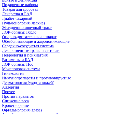
Бритье и депиляция
Подарочные наборы
Товары для здоровья
Лекарства и БАД
Диабет сахарный
Пульмонология (легкие)
Желудочно-кишечный тракт
ЛОР-органы: Горло
Опорно-двигательный аппарат
Обезболивающие и жаропонижающие
Сердечно-сосудистая система
Лекарственные травы и фиточаи
Неврология и психиатрия
Витамины и БАД
ЛОР-органы: Нос
Мочеполовая система
Гинекология
Иммунопрепараты и противовирусные
Дерматология (уход за кожей)
Аллергия
Прочее
Против паразитов
Снижение веса
Кроветворение
Офтальмология (глаза)