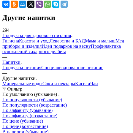
Другие напитки
294
Продукты для здорового питания
Гигиена
Красота и уход
Лекарства и БАД
Мама и малыш
Мед
приборы и изделия
Идеи подарков на весну
Профилактика
осложнений сахарного диабета
—
Напитки
Продукты питания
Специализированное питание
—
Другие напитки
Минеральные воды
Соки и нектары
Кисели
Чаи
Фильтр
По умолчанию (убывание)
По популярности (убывание)
По популярности (возрастание)
По алфавиту (убывание)
По алфавиту (возрастание)
По цене (убывание)
По цене (возрастание)
В наличии (убывание)