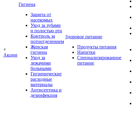
Гигиена
Защита от
насекомых
Уход за зубами
и полостью рта
Контроль за
Здоровое питание
потоотделением
Женская
Продукты питания
гигиена
Напитки
Акции
Уход за
Специализированное
лежачими
питание
больными
Гигиенические
расходные
материалы
Антисептика и
дезинфекция