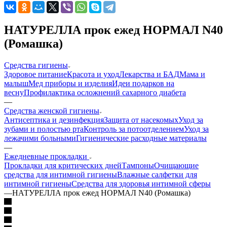
НАТУРЕЛЛА прок ежед НОРМАЛ N40
(Ромашка)
Средства гигиены
Здоровое питание
Красота и уход
Лекарства и БАД
Мама и
малыш
Мед приборы и изделия
Идеи подарков на
весну
Профилактика осложнений сахарного диабета
—
Средства женской гигиены
Антисептика и дезинфекция
Защита от насекомых
Уход за
зубами и полостью рта
Контроль за потоотделением
Уход за
лежачими больными
Гигиенические расходные материалы
—
Ежедневные прокладки
Прокладки для критических дней
Тампоны
Очищающие
средства для интимной гигиены
Влажные салфетки для
интимной гигиены
Средства для здоровья интимной сферы
—
НАТУРЕЛЛА прок ежед НОРМАЛ N40 (Ромашка)