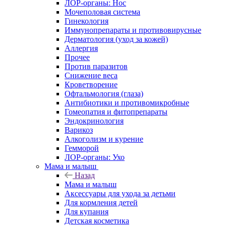
ЛОР-органы: Нос
Мочеполовая система
Гинекология
Иммунопрепараты и противовирусные
Дерматология (уход за кожей)
Аллергия
Прочее
Против паразитов
Снижение веса
Кроветворение
Офтальмология (глаза)
Антибиотики и противомикробные
Гомеопатия и фитопрепараты
Эндокринология
Варикоз
Алкоголизм и курение
Гемморой
ЛОР-органы: Ухо
Мама и малыш
Назад
Мама и малыш
Аксессуары для ухода за детьми
Для кормления детей
Для купания
Детская косметика