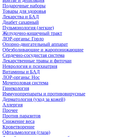
Бритье и депиляция
Подарочные наборы
Товары для здоровья
Лекарства и БАД
Диабет сахарный
Пульмонология (легкие)
Желудочно-кишечный тракт
ЛОР-органы: Горло
Опорно-двигательный аппарат
Обезболивающие и жаропонижающие
Сердечно-сосудистая система
Лекарственные травы и фиточаи
Неврология и психиатрия
Витамины и БАД
ЛОР-органы: Нос
Мочеполовая система
Гинекология
Иммунопрепараты и противовирусные
Дерматология (уход за кожей)
Аллергия
Прочее
Против паразитов
Снижение веса
Кроветворение
Офтальмология (глаза)