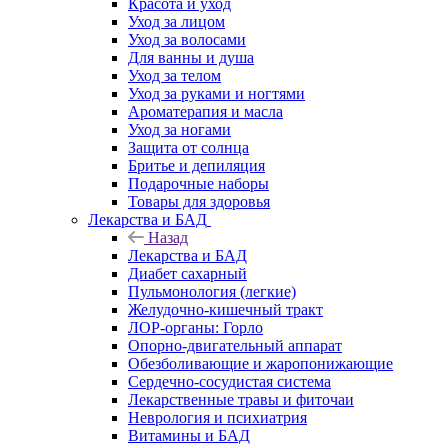
Красота и уход
Уход за лицом
Уход за волосами
Для ванны и душа
Уход за телом
Уход за руками и ногтями
Ароматерапия и масла
Уход за ногами
Защита от солнца
Бритье и депиляция
Подарочные наборы
Товары для здоровья
Лекарства и БАД
Назад
Лекарства и БАД
Диабет сахарный
Пульмонология (легкие)
Желудочно-кишечный тракт
ЛОР-органы: Горло
Опорно-двигательный аппарат
Обезболивающие и жаропонижающие
Сердечно-сосудистая система
Лекарственные травы и фиточаи
Неврология и психиатрия
Витамины и БАД