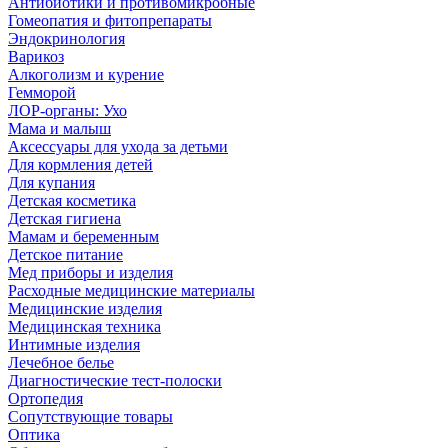
Антибиотики и противомикробные
Гомеопатия и фитопрепараты
Эндокринология
Варикоз
Алкоголизм и курение
Гемморой
ЛОР-органы: Ухо
Мама и малыш
Аксессуары для ухода за детьми
Для кормления детей
Для купания
Детская косметика
Детская гигиена
Мамам и беременным
Детское питание
Мед приборы и изделия
Расходные медицинские материалы
Медицинские изделия
Медицинская техника
Интимные изделия
Лечебное белье
Диагностические тест-полоски
Ортопедия
Сопутствующие товары
Оптика