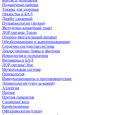
Бритье и депиляция
Подарочные наборы
Товары для здоровья
Лекарства и БАД
Диабет сахарный
Пульмонология (легкие)
Желудочно-кишечный тракт
ЛОР-органы: Горло
Опорно-двигательный аппарат
Обезболивающие и жаропонижающие
Сердечно-сосудистая система
Лекарственные травы и фиточаи
Неврология и психиатрия
Витамины и БАД
ЛОР-органы: Нос
Мочеполовая система
Гинекология
Иммунопрепараты и противовирусные
Дерматология (уход за кожей)
Аллергия
Прочее
Против паразитов
Снижение веса
Кроветворение
Офтальмология (глаза)