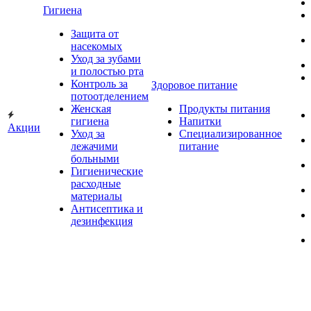
Гигиена
Защита от
насекомых
Уход за зубами
и полостью рта
Контроль за
Здоровое питание
потоотделением
Женская
Продукты питания
гигиена
Напитки
Акции
Уход за
Специализированное
лежачими
питание
больными
Гигиенические
расходные
материалы
Антисептика и
дезинфекция