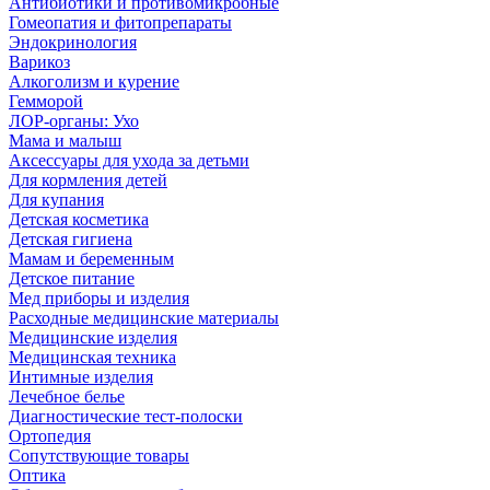
Антибиотики и противомикробные
Гомеопатия и фитопрепараты
Эндокринология
Варикоз
Алкоголизм и курение
Гемморой
ЛОР-органы: Ухо
Мама и малыш
Аксессуары для ухода за детьми
Для кормления детей
Для купания
Детская косметика
Детская гигиена
Мамам и беременным
Детское питание
Мед приборы и изделия
Расходные медицинские материалы
Медицинские изделия
Медицинская техника
Интимные изделия
Лечебное белье
Диагностические тест-полоски
Ортопедия
Сопутствующие товары
Оптика