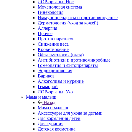
ЛОР-органы: Нос
Мочеполовая система
Гинекология
Иммунопрепараты и противовирусные
Дерматология (уход за кожей)
Аллергия
Прочее
Против паразитов
Снижение веса
Кроветворение
Офтальмология (глаза)
Антибиотики и противомикробные
Гомеопатия и фитопрепараты
Эндокринология
Варикоз
Алкоголизм и курение
Гемморой
ЛОР-органы: Ухо
Мама и малыш
Назад
Мама и малыш
Аксессуары для ухода за детьми
Для кормления детей
Для купания
Детская косметика