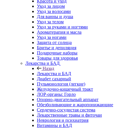
Красота и уход
Уход за лицом
Уход за волосами
Для ванны и душа
Уход за телом
Уход за руками и ногтями
Ароматерапия и масла
Уход за ногами
Защита от солнца
Бритье и депиляция
Подарочные наборы
Товары для здоровья
Лекарства и БАД
Назад
Лекарства и БАД
Диабет сахарный
Пульмонология (легкие)
Желудочно-кишечный тракт
ЛОР-органы: Горло
Опорно-двигательный аппарат
Обезболивающие и жаропонижающие
Сердечно-сосудистая система
Лекарственные травы и фиточаи
Неврология и психиатрия
Витамины и БАД