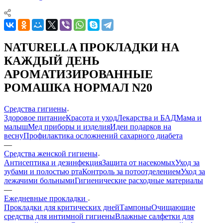
NATURELLA ПРОКЛАДКИ НА
КАЖДЫЙ ДЕНЬ
АРОМАТИЗИРОВАННЫЕ
РОМАШКА НОРМАЛ N20
Средства гигиены
Здоровое питание
Красота и уход
Лекарства и БАД
Мама и
малыш
Мед приборы и изделия
Идеи подарков на
весну
Профилактика осложнений сахарного диабета
—
Средства женской гигиены
Антисептика и дезинфекция
Защита от насекомых
Уход за
зубами и полостью рта
Контроль за потоотделением
Уход за
лежачими больными
Гигиенические расходные материалы
—
Ежедневные прокладки
Прокладки для критических дней
Тампоны
Очищающие
средства для интимной гигиены
Влажные салфетки для