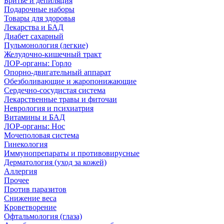
Бритье и депиляция
Подарочные наборы
Товары для здоровья
Лекарства и БАД
Диабет сахарный
Пульмонология (легкие)
Желудочно-кишечный тракт
ЛОР-органы: Горло
Опорно-двигательный аппарат
Обезболивающие и жаропонижающие
Сердечно-сосудистая система
Лекарственные травы и фиточаи
Неврология и психиатрия
Витамины и БАД
ЛОР-органы: Нос
Мочеполовая система
Гинекология
Иммунопрепараты и противовирусные
Дерматология (уход за кожей)
Аллергия
Прочее
Против паразитов
Снижение веса
Кроветворение
Офтальмология (глаза)