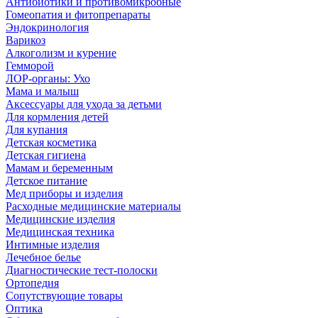
Антибиотики и противомикробные
Гомеопатия и фитопрепараты
Эндокринология
Варикоз
Алкоголизм и курение
Гемморой
ЛОР-органы: Ухо
Мама и малыш
Аксессуары для ухода за детьми
Для кормления детей
Для купания
Детская косметика
Детская гигиена
Мамам и беременным
Детское питание
Мед приборы и изделия
Расходные медицинские материалы
Медицинские изделия
Медицинская техника
Интимные изделия
Лечебное белье
Диагностические тест-полоски
Ортопедия
Сопутствующие товары
Оптика