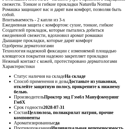
свежести. Тонкие и гибкие прокладки Naturella Normal
Ромашка защищают вас и дарят вам комфорт, позволяя быть
собой.
Впитываемость - 2 капли из 3-х
Ежедневная защита с комфортом: сухие, тонкие, гибкие
Создателей прокладок, которые пытались добиться
ежедневной свежести, вдохновил аромат ромашки
Дышащие прокладки, которые дарят комфорт
Одобрены дерматологами
Технология надежной фиксации с изменяемой площадью
клеящегося покрытия надежно закрепляет прокладки
Нежный контакт с кожей, протестировано дерматологами
Характеристики
Статус наличия на складе
На складе
Способ применения и дозы
Достаньте из упаковки,
отклейте защитную полосу, прикрепите к нижнему
белью.
Производитель
Проктер энд Гэмбл Мануфэкчуринг
ГмбХ
Срок годности
2028-07-31
Состав
Целлюлоза, полиакрилат натрия, прочие
компоненты
Ароматизированные
да
Противопоказания
Индивидуальная непереносимость