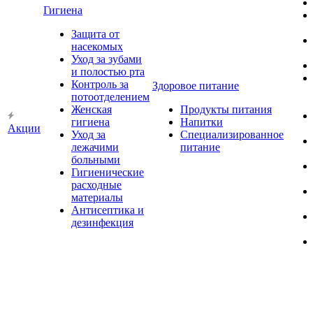
Гигиена
Защита от
насекомых
Уход за зубами
и полостью рта
Контроль за
Здоровое питание
потоотделением
Женская
Продукты питания
гигиена
Напитки
Акции
Уход за
Специализированное
лежачими
питание
больными
Гигиенические
расходные
материалы
Антисептика и
дезинфекция