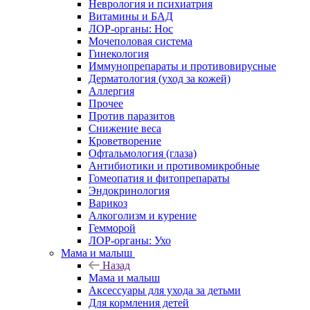
Неврология и психиатрия
Витамины и БАД
ЛОР-органы: Нос
Мочеполовая система
Гинекология
Иммунопрепараты и противовирусные
Дерматология (уход за кожей)
Аллергия
Прочее
Против паразитов
Снижение веса
Кроветворение
Офтальмология (глаза)
Антибиотики и противомикробные
Гомеопатия и фитопрепараты
Эндокринология
Варикоз
Алкоголизм и курение
Гемморой
ЛОР-органы: Ухо
Мама и малыш
Назад
Мама и малыш
Аксессуары для ухода за детьми
Для кормления детей