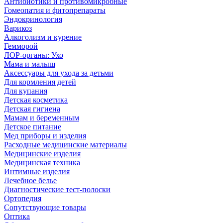
Антибиотики и противомикробные
Гомеопатия и фитопрепараты
Эндокринология
Варикоз
Алкоголизм и курение
Гемморой
ЛОР-органы: Ухо
Мама и малыш
Аксессуары для ухода за детьми
Для кормления детей
Для купания
Детская косметика
Детская гигиена
Мамам и беременным
Детское питание
Мед приборы и изделия
Расходные медицинские материалы
Медицинские изделия
Медицинская техника
Интимные изделия
Лечебное белье
Диагностические тест-полоски
Ортопедия
Сопутствующие товары
Оптика