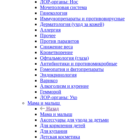
ЛОР-органы: Нос
Мочеполовая система
Гинекология
Иммунопрепараты и противовирусные
Дерматология (уход за кожей)
Аллергия
Прочее
Против паразитов
Снижение веса
Кроветворение
Офтальмология (глаза)
Антибиотики и противомикробные
Гомеопатия и фитопрепараты
Эндокринология
Варикоз
Алкоголизм и курение
Гемморой
ЛОР-органы: Ухо
Мама и малыш
Назад
Мама и малыш
Аксессуары для ухода за детьми
Для кормления детей
Для купания
Детская косметика