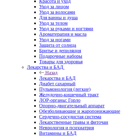
Красота и уход
Уход за лицом
Уход за волосами
Для ванны и душа
Уход за телом
Уход за руками и ногтями
Ароматерапия и масла
Уход за ногами
Защита от солнца
Бритье и депиляция
Подарочные наборы
Товары для здоровья
Лекарства и БАД
Назад
Лекарства и БАД
Диабет сахарный
Пульмонология (легкие)
Желудочно-кишечный тракт
ЛОР-органы: Горло
Опорно-двигательный аппарат
Обезболивающие и жаропонижающие
Сердечно-сосудистая система
Лекарственные травы и фиточаи
Неврология и психиатрия
Витамины и БАД