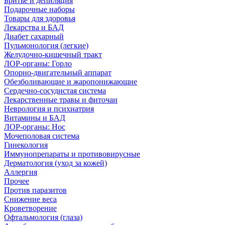
Бритье и депиляция
Подарочные наборы
Товары для здоровья
Лекарства и БАД
Диабет сахарный
Пульмонология (легкие)
Желудочно-кишечный тракт
ЛОР-органы: Горло
Опорно-двигательный аппарат
Обезболивающие и жаропонижающие
Сердечно-сосудистая система
Лекарственные травы и фиточаи
Неврология и психиатрия
Витамины и БАД
ЛОР-органы: Нос
Мочеполовая система
Гинекология
Иммунопрепараты и противовирусные
Дерматология (уход за кожей)
Аллергия
Прочее
Против паразитов
Снижение веса
Кроветворение
Офтальмология (глаза)