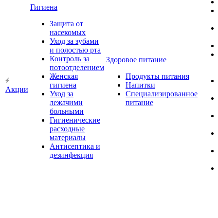
Гигиена
Защита от
насекомых
Уход за зубами
и полостью рта
Контроль за
Здоровое питание
потоотделением
Женская
Продукты питания
гигиена
Напитки
Акции
Уход за
Специализированное
лежачими
питание
больными
Гигиенические
расходные
материалы
Антисептика и
дезинфекция