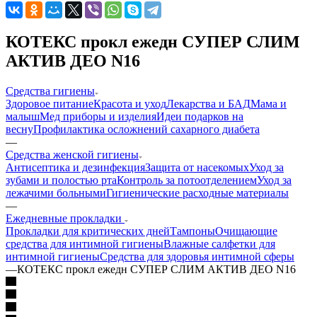
КОТЕКС прокл ежедн СУПЕР СЛИМ
АКТИВ ДЕО N16
Средства гигиены
Здоровое питание
Красота и уход
Лекарства и БАД
Мама и
малыш
Мед приборы и изделия
Идеи подарков на
весну
Профилактика осложнений сахарного диабета
—
Средства женской гигиены
Антисептика и дезинфекция
Защита от насекомых
Уход за
зубами и полостью рта
Контроль за потоотделением
Уход за
лежачими больными
Гигиенические расходные материалы
—
Ежедневные прокладки
Прокладки для критических дней
Тампоны
Очищающие
средства для интимной гигиены
Влажные салфетки для
интимной гигиены
Средства для здоровья интимной сферы
—
КОТЕКС прокл ежедн СУПЕР СЛИМ АКТИВ ДЕО N16