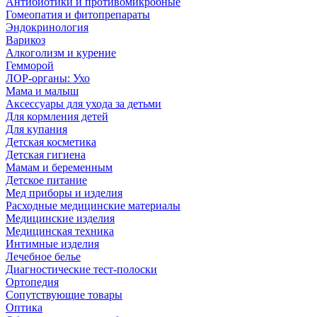
Антибиотики и противомикробные
Гомеопатия и фитопрепараты
Эндокринология
Варикоз
Алкоголизм и курение
Гемморой
ЛОР-органы: Ухо
Мама и малыш
Аксессуары для ухода за детьми
Для кормления детей
Для купания
Детская косметика
Детская гигиена
Мамам и беременным
Детское питание
Мед приборы и изделия
Расходные медицинские материалы
Медицинские изделия
Медицинская техника
Интимные изделия
Лечебное белье
Диагностические тест-полоски
Ортопедия
Сопутствующие товары
Оптика