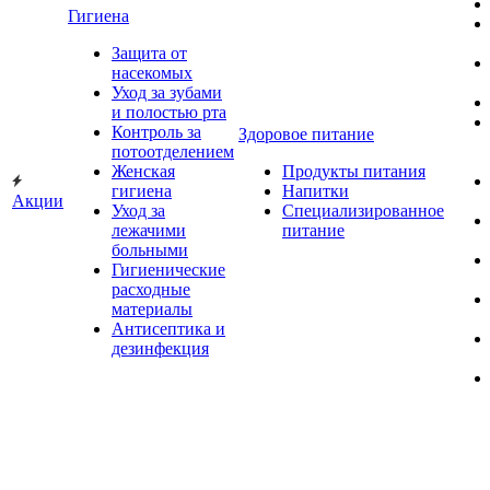
Гигиена
Защита от
насекомых
Уход за зубами
и полостью рта
Контроль за
Здоровое питание
потоотделением
Женская
Продукты питания
гигиена
Напитки
Акции
Уход за
Специализированное
лежачими
питание
больными
Гигиенические
расходные
материалы
Антисептика и
дезинфекция