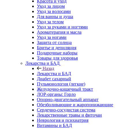
Красота и уход
Уход за лицом
Уход за волосами
Для ванны и душа
Уход за телом
Уход за руками и ногтями
Ароматерапия и масла
Уход за ногами
Защита от солнца
Бритье и депиляция
Подарочные наборы
Товары для здоровья
Лекарства и БАД
Назад
Лекарства и БАД
Диабет сахарный
Пульмонология (легкие)
Желудочно-кишечный тракт
ЛОР-органы: Горло
Опорно-двигательный аппарат
Обезболивающие и жаропонижающие
Сердечно-сосудистая система
Лекарственные травы и фиточаи
Неврология и психиатрия
Витамины и БАД