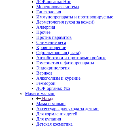
ЛОР-органы: Нос
Мочеполовая система
Гинекология
Иммунопрепараты и противовирусные
Дерматология (уход за кожей)
Аллергия
Прочее
Против паразитов
Снижение веса
Кроветворение
Офтальмология (глаза)
Антибиотики и противомикробные
Гомеопатия и фитопрепараты
Эндокринология
Варикоз
Алкоголизм и курение
Гемморой
ЛОР-органы: Ухо
Мама и малыш
Назад
Мама и малыш
Аксессуары для ухода за детьми
Для кормления детей
Для купания
Детская косметика