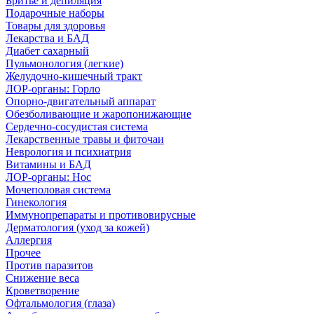
Бритье и депиляция
Подарочные наборы
Товары для здоровья
Лекарства и БАД
Диабет сахарный
Пульмонология (легкие)
Желудочно-кишечный тракт
ЛОР-органы: Горло
Опорно-двигательный аппарат
Обезболивающие и жаропонижающие
Сердечно-сосудистая система
Лекарственные травы и фиточаи
Неврология и психиатрия
Витамины и БАД
ЛОР-органы: Нос
Мочеполовая система
Гинекология
Иммунопрепараты и противовирусные
Дерматология (уход за кожей)
Аллергия
Прочее
Против паразитов
Снижение веса
Кроветворение
Офтальмология (глаза)