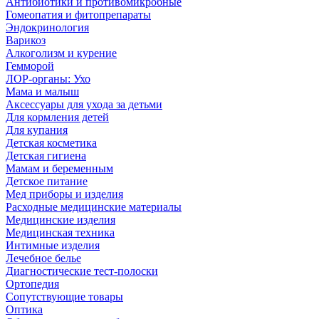
Антибиотики и противомикробные
Гомеопатия и фитопрепараты
Эндокринология
Варикоз
Алкоголизм и курение
Гемморой
ЛОР-органы: Ухо
Мама и малыш
Аксессуары для ухода за детьми
Для кормления детей
Для купания
Детская косметика
Детская гигиена
Мамам и беременным
Детское питание
Мед приборы и изделия
Расходные медицинские материалы
Медицинские изделия
Медицинская техника
Интимные изделия
Лечебное белье
Диагностические тест-полоски
Ортопедия
Сопутствующие товары
Оптика