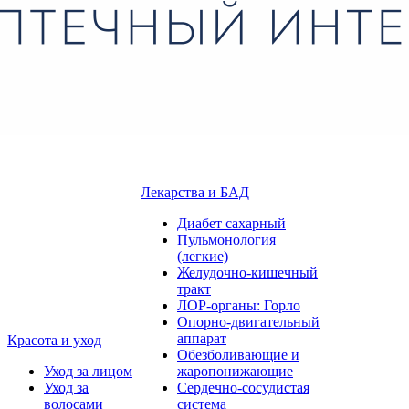
Лекарства и БАД
Диабет сахарный
Пульмонология
(легкие)
Желудочно-кишечный
тракт
ЛОР-органы: Горло
Опорно-двигательный
аппарат
Красота и уход
Обезболивающие и
Уход за лицом
жаропонижающие
Уход за
Сердечно-сосудистая
волосами
система