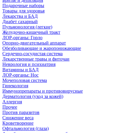
Бритье и депиляция
Подарочные наборы
Товары для здоровья
Лекарства и БАД
Диабет сахарный
Пульмонология (легкие)
Желудочно-кишечный тракт
ЛОР-органы: Горло
Опорно-двигательный аппарат
Обезболивающие и жаропонижающие
Сердечно-сосудистая система
Лекарственные травы и фиточаи
Неврология и психиатрия
Витамины и БАД
ЛОР-органы: Нос
Мочеполовая система
Гинекология
Иммунопрепараты и противовирусные
Дерматология (уход за кожей)
Аллергия
Прочее
Против паразитов
Снижение веса
Кроветворение
Офтальмология (глаза)