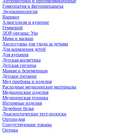
Антибиотики и противомикробные
Гомеопатия и фитопрепараты
Эндокринология
Варикоз
Алкоголизм и курение
Гемморой
ЛОР-органы: Ухо
Мама и малыш
Аксессуары для ухода за детьми
Для кормления детей
Для купания
Детская косметика
Детская гигиена
Мамам и беременным
Детское питание
Мед приборы и изделия
Расходные медицинские материалы
Медицинские изделия
Медицинская техника
Интимные изделия
Лечебное белье
Диагностические тест-полоски
Ортопедия
Сопутствующие товары
Оптика