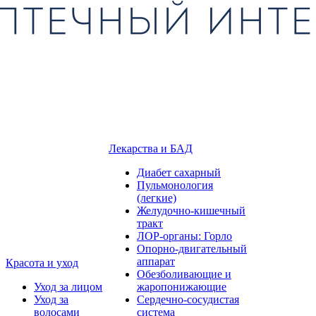
Лекарства и БАД
Диабет сахарный
Пульмонология
(легкие)
Желудочно-кишечный
тракт
ЛОР-органы: Горло
Опорно-двигательный
аппарат
Красота и уход
Обезболивающие и
Уход за лицом
жаропонижающие
Уход за
Сердечно-сосудистая
волосами
система