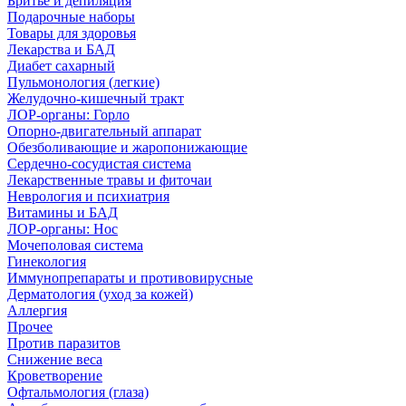
Бритье и депиляция
Подарочные наборы
Товары для здоровья
Лекарства и БАД
Диабет сахарный
Пульмонология (легкие)
Желудочно-кишечный тракт
ЛОР-органы: Горло
Опорно-двигательный аппарат
Обезболивающие и жаропонижающие
Сердечно-сосудистая система
Лекарственные травы и фиточаи
Неврология и психиатрия
Витамины и БАД
ЛОР-органы: Нос
Мочеполовая система
Гинекология
Иммунопрепараты и противовирусные
Дерматология (уход за кожей)
Аллергия
Прочее
Против паразитов
Снижение веса
Кроветворение
Офтальмология (глаза)