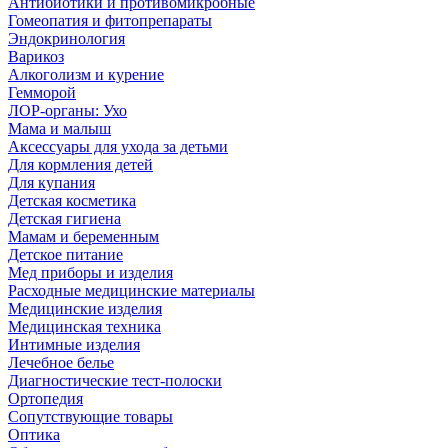
Антибиотики и противомикробные
Гомеопатия и фитопрепараты
Эндокринология
Варикоз
Алкоголизм и курение
Гемморой
ЛОР-органы: Ухо
Мама и малыш
Аксессуары для ухода за детьми
Для кормления детей
Для купания
Детская косметика
Детская гигиена
Мамам и беременным
Детское питание
Мед приборы и изделия
Расходные медицинские материалы
Медицинские изделия
Медицинская техника
Интимные изделия
Лечебное белье
Диагностические тест-полоски
Ортопедия
Сопутствующие товары
Оптика