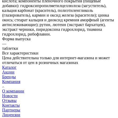
кислота; компоненты пленочного покрытия (пищевые
добавки): гидроксипропилметилцеллюлоза (загуститель),
кальция карбонат (краситель), полиэтиленгликоль
(глазирователь), кармин и оксид железа (красители); цинка
окись; стеарат кальция и диоксид кремния аморфный (агенты
антислеживающие); рутин, лютеин (экстракт бархатцев),
экстракт черники, пиридоксина гидрохлорид, тиамина
гидрохлорид, рибофлавин.
Форма выпуска
—
таблетки
Все характеристики
Цена действительна только для интернет-магазина и может
отличаться от цен в розничных магазинах
Каталог
Акции
Бренды
Компания
О компании
Новости
Отзывы
Контакты
Партнеры
Лицензии