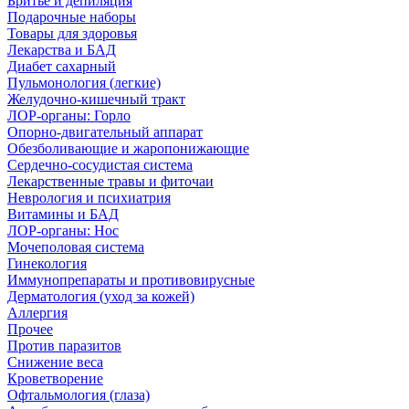
Бритье и депиляция
Подарочные наборы
Товары для здоровья
Лекарства и БАД
Диабет сахарный
Пульмонология (легкие)
Желудочно-кишечный тракт
ЛОР-органы: Горло
Опорно-двигательный аппарат
Обезболивающие и жаропонижающие
Сердечно-сосудистая система
Лекарственные травы и фиточаи
Неврология и психиатрия
Витамины и БАД
ЛОР-органы: Нос
Мочеполовая система
Гинекология
Иммунопрепараты и противовирусные
Дерматология (уход за кожей)
Аллергия
Прочее
Против паразитов
Снижение веса
Кроветворение
Офтальмология (глаза)