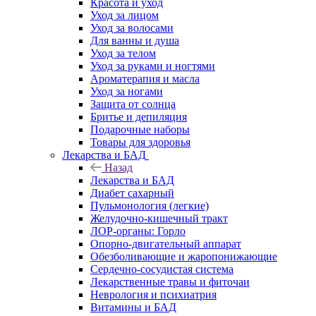
Красота и уход
Уход за лицом
Уход за волосами
Для ванны и душа
Уход за телом
Уход за руками и ногтями
Ароматерапия и масла
Уход за ногами
Защита от солнца
Бритье и депиляция
Подарочные наборы
Товары для здоровья
Лекарства и БАД
Назад
Лекарства и БАД
Диабет сахарный
Пульмонология (легкие)
Желудочно-кишечный тракт
ЛОР-органы: Горло
Опорно-двигательный аппарат
Обезболивающие и жаропонижающие
Сердечно-сосудистая система
Лекарственные травы и фиточаи
Неврология и психиатрия
Витамины и БАД