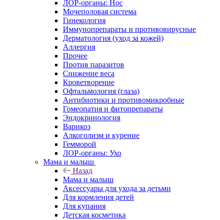
ЛОР-органы: Нос
Мочеполовая система
Гинекология
Иммунопрепараты и противовирусные
Дерматология (уход за кожей)
Аллергия
Прочее
Против паразитов
Снижение веса
Кроветворение
Офтальмология (глаза)
Антибиотики и противомикробные
Гомеопатия и фитопрепараты
Эндокринология
Варикоз
Алкоголизм и курение
Гемморой
ЛОР-органы: Ухо
Мама и малыш
Назад
Мама и малыш
Аксессуары для ухода за детьми
Для кормления детей
Для купания
Детская косметика