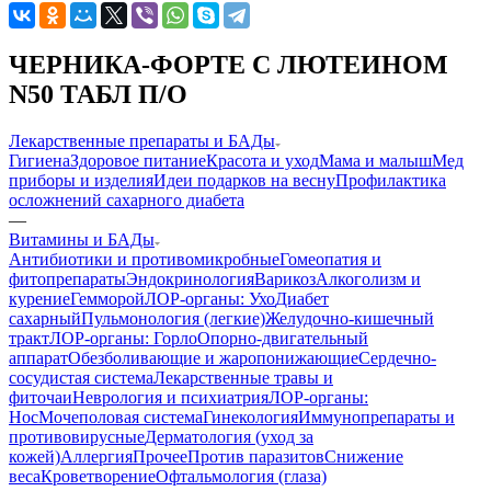
ЧЕРНИКА-ФОРТЕ С ЛЮТЕИНОМ
N50 ТАБЛ П/О
Лекарственные препараты и БАДы
Гигиена
Здоровое питание
Красота и уход
Мама и малыш
Мед
приборы и изделия
Идеи подарков на весну
Профилактика
осложнений сахарного диабета
—
Витамины и БАДы
Антибиотики и противомикробные
Гомеопатия и
фитопрепараты
Эндокринология
Варикоз
Алкоголизм и
курение
Гемморой
ЛОР-органы: Ухо
Диабет
сахарный
Пульмонология (легкие)
Желудочно-кишечный
тракт
ЛОР-органы: Горло
Опорно-двигательный
аппарат
Обезболивающие и жаропонижающие
Сердечно-
сосудистая система
Лекарственные травы и
фиточаи
Неврология и психиатрия
ЛОР-органы:
Нос
Мочеполовая система
Гинекология
Иммунопрепараты и
противовирусные
Дерматология (уход за
кожей)
Аллергия
Прочее
Против паразитов
Снижение
веса
Кроветворение
Офтальмология (глаза)