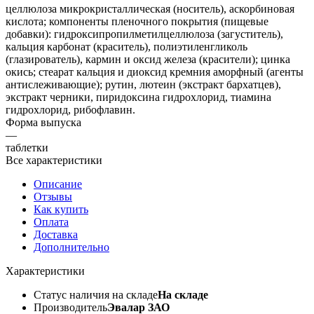
целлюлоза микрокристаллическая (носитель), аскорбиновая
кислота; компоненты пленочного покрытия (пищевые
добавки): гидроксипропилметилцеллюлоза (загуститель),
кальция карбонат (краситель), полиэтиленгликоль
(глазирователь), кармин и оксид железа (красители); цинка
окись; стеарат кальция и диоксид кремния аморфный (агенты
антислеживающие); рутин, лютеин (экстракт бархатцев),
экстракт черники, пиридоксина гидрохлорид, тиамина
гидрохлорид, рибофлавин.
Форма выпуска
—
таблетки
Все характеристики
Описание
Отзывы
Как купить
Оплата
Доставка
Дополнительно
Характеристики
Статус наличия на складе
На складе
Производитель
Эвалар ЗАО