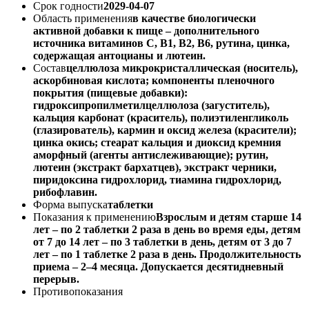
Срок годности
2029-04-07
Область применения
в качестве биологически
активной добавки к пище – дополнительного
источника витаминов С, В1, В2, В6, рутина, цинка,
содержащая антоцианы и лютеин.
Состав
целлюлоза микрокристаллическая (носитель),
аскорбиновая кислота; компоненты пленочного
покрытия (пищевые добавки):
гидроксипропилметилцеллюлоза (загуститель),
кальция карбонат (краситель), полиэтиленгликоль
(глазирователь), кармин и оксид железа (красители);
цинка окись; стеарат кальция и диоксид кремния
аморфный (агенты антислеживающие); рутин,
лютеин (экстракт бархатцев), экстракт черники,
пиридоксина гидрохлорид, тиамина гидрохлорид,
рибофлавин.
Форма выпуска
таблетки
Показания к применению
Взрослым и детям старше 14
лет – по 2 таблетки 2 раза в день во время еды, детям
от 7 до 14 лет – по 3 таблетки в день, детям от 3 до 7
лет – по 1 таблетке 2 раза в день. Продолжительность
приема – 2–4 месяца. Допускается десятидневный
перерыв.
Противопоказания