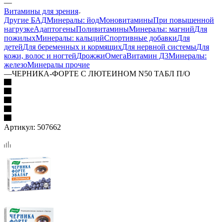
—
Витамины для зрения
Другие БАД
Минералы: йод
Моновитамины
При повышенной
нагрузке
Адаптогены
Поливитамины
Минералы: магний
Для
пожилых
Минералы: кальций
Спортивные добавки
Для
детей
Для беременных и кормящих
Для нервной системы
Для
кожи, волос и ногтей
Дрожжи
Омега
Витамин Д3
Минералы:
железо
Минералы прочие
—
ЧЕРНИКА-ФОРТЕ С ЛЮТЕИНОМ N50 ТАБЛ П/О
Артикул:
507662