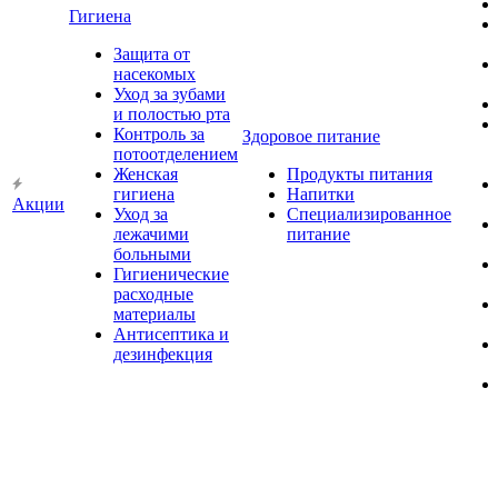
Гигиена
Защита от
насекомых
Уход за зубами
и полостью рта
Контроль за
Здоровое питание
потоотделением
Женская
Продукты питания
гигиена
Напитки
Акции
Уход за
Специализированное
лежачими
питание
больными
Гигиенические
расходные
материалы
Антисептика и
дезинфекция