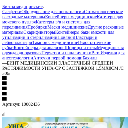
—
Бинты медицинские
Салфетки
Оборудование для проктологии
Стоматологические
расходные материалы
Контейнеры медицинские
Катетеры для
мочевого пузыря
Катетеры в/в и системы для
переливания
Пробирки
Маски медицинские
Другие расходные
материалы
Скарификаторы
Контейнеры баки емкости для
утилизации и стерилизации
Повязки
Пластыри и
лейкопластыри
Тампоны медицинские
Гемостатические
губки
Контейнеры для анализов
Шприцы и иглы
Медицинская
одежда одноразовая
Перчатки и напаличники
Вата
Изделия для
анестезиологии
Аптечки первой помощи
Бахилы
—
БИНТ МЕДИЦИНСКИЙ ЭЛАСТИЧНЫЙ СРЕДНЕЙ
РАСТЯЖИМОСТИ УНГА-СР С ЗАСТЕЖКОЙ 1,5МX8СМ /С
306/
Артикул:
10002436