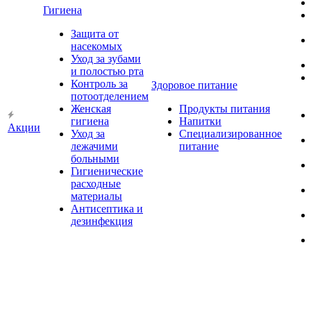
Гигиена
Защита от
насекомых
Уход за зубами
и полостью рта
Контроль за
Здоровое питание
потоотделением
Женская
Продукты питания
гигиена
Напитки
Акции
Уход за
Специализированное
лежачими
питание
больными
Гигиенические
расходные
материалы
Антисептика и
дезинфекция