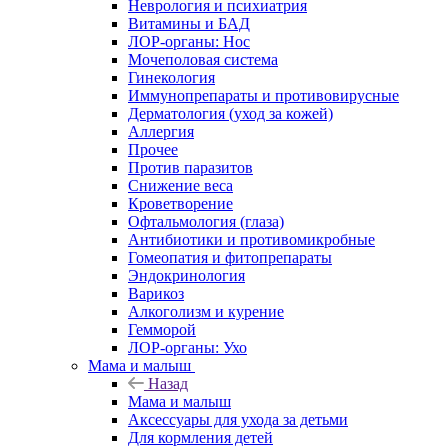
Неврология и психиатрия
Витамины и БАД
ЛОР-органы: Нос
Мочеполовая система
Гинекология
Иммунопрепараты и противовирусные
Дерматология (уход за кожей)
Аллергия
Прочее
Против паразитов
Снижение веса
Кроветворение
Офтальмология (глаза)
Антибиотики и противомикробные
Гомеопатия и фитопрепараты
Эндокринология
Варикоз
Алкоголизм и курение
Гемморой
ЛОР-органы: Ухо
Мама и малыш
Назад
Мама и малыш
Аксессуары для ухода за детьми
Для кормления детей