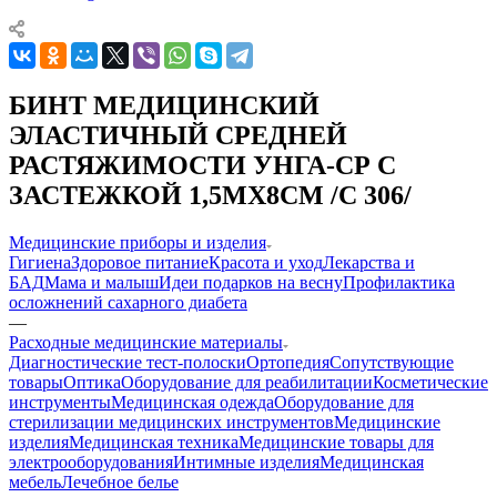
БИНТ МЕДИЦИНСКИЙ
ЭЛАСТИЧНЫЙ СРЕДНЕЙ
РАСТЯЖИМОСТИ УНГА-СР С
ЗАСТЕЖКОЙ 1,5МX8СМ /С 306/
Медицинские приборы и изделия
Гигиена
Здоровое питание
Красота и уход
Лекарства и
БАД
Мама и малыш
Идеи подарков на весну
Профилактика
осложнений сахарного диабета
—
Расходные медицинские материалы
Диагностические тест-полоски
Ортопедия
Сопутствующие
товары
Оптика
Оборудование для реабилитации
Косметические
инструменты
Медицинская одежда
Оборудование для
стерилизации медицинских инструментов
Медицинские
изделия
Медицинская техника
Медицинские товары для
электрооборудования
Интимные изделия
Медицинская
мебель
Лечебное белье