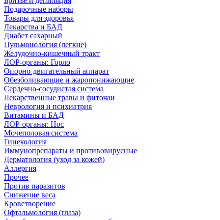
Бритье и депиляция
Подарочные наборы
Товары для здоровья
Лекарства и БАД
Диабет сахарный
Пульмонология (легкие)
Желудочно-кишечный тракт
ЛОР-органы: Горло
Опорно-двигательный аппарат
Обезболивающие и жаропонижающие
Сердечно-сосудистая система
Лекарственные травы и фиточаи
Неврология и психиатрия
Витамины и БАД
ЛОР-органы: Нос
Мочеполовая система
Гинекология
Иммунопрепараты и противовирусные
Дерматология (уход за кожей)
Аллергия
Прочее
Против паразитов
Снижение веса
Кроветворение
Офтальмология (глаза)