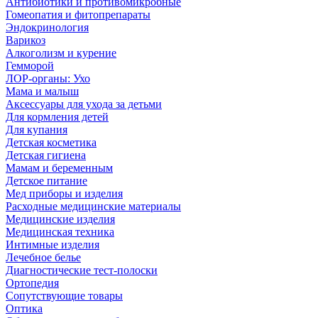
Антибиотики и противомикробные
Гомеопатия и фитопрепараты
Эндокринология
Варикоз
Алкоголизм и курение
Гемморой
ЛОР-органы: Ухо
Мама и малыш
Аксессуары для ухода за детьми
Для кормления детей
Для купания
Детская косметика
Детская гигиена
Мамам и беременным
Детское питание
Мед приборы и изделия
Расходные медицинские материалы
Медицинские изделия
Медицинская техника
Интимные изделия
Лечебное белье
Диагностические тест-полоски
Ортопедия
Сопутствующие товары
Оптика