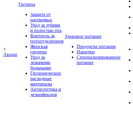
Гигиена
Защита от
насекомых
Уход за зубами
и полостью рта
Контроль за
Здоровое питание
потоотделением
Женская
Продукты питания
гигиена
Напитки
Акции
Уход за
Специализированное
лежачими
питание
больными
Гигиенические
расходные
материалы
Антисептика и
дезинфекция