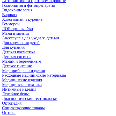
Антибиотики и противомикробные
Гомеопатия и фитопрепараты
Эндокринология
Варикоз
Алкоголизм и курение
Гемморой
ЛОР-органы: Ухо
Мама и малыш
Аксессуары для ухода за детьми
Для кормления детей
Для купания
Детская косметика
Детская гигиена
Мамам и беременным
Детское питание
Мед приборы и изделия
Расходные медицинские материалы
Медицинские изделия
Медицинская техника
Интимные изделия
Лечебное белье
Диагностические тест-полоски
Ортопедия
Сопутствующие товары
Оптика