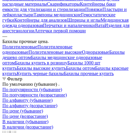
расходные материалы
Скарификаторы
Контейнеры баки
емкости для утилизации и стерилизации
Повязки
Пластыри и
лейкопластыри
Тампоны медицинские
Гемостатические
губки
Контейнеры для анализов
Шприцы и иглы
Медицинская
одежда одноразовая
Перчатки и напаличники
Вата
Изделия для
анестезиологии
Аптечки первой помощи
—
Бахилы прочные цена
Полиэтиленовые
Полиэтиленовые
одноразовые
Полиэтиленовые высокие
Одноразовые
Бахилы
дешево оптом
Бахилы медицинские одноразовые
оптом
Бахилы купить в розницу
Бахилы 1000 шт
купить
Бахилы высокие купить
Бахилы оптом
Бахилы красные
купить
Купить черные бахилы
Бахилы прочные купить
Фильтр
По умолчанию (убывание)
По популярности (убывание)
По популярности (возрастание)
По алфавиту (убывание)
По алфавиту (возрастание)
По цене (убывание)
По цене (возрастание)
В наличии (убывание)
В наличии (возрастание)