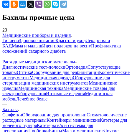
Бахилы прочные цена
23
Медицинские приборы и изделия
Гигиена
Здоровое питание
Красота и уход
Лекарства и
БАД
Мама и малыш
Идеи подарков на весну
Профилактика
осложнений сахарного диабета
—
Расходные медицинские материалы
Диагностические тест-полоски
Ортопедия
Сопутствующие
товары
Оптика
Оборудование для реабилитации
Косметические
инструменты
Медицинская одежда
Оборудование для
стерилизации медицинских инструментов
Медицинские
изделия
Медицинская техника
Медицинские товары для
электрооборудования
Интимные изделия
Медицинская
мебель
Лечебное белье
—
Бахилы
Салфетки
Оборудование для проктологии
Стоматологические
расходные материалы
Контейнеры медицинские
Катетеры для
мочевого пузыря
Катетеры в/в и системы для
переливания
Пробирки
Бинты
Маски медицинские
Другие