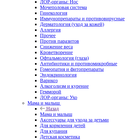
ЛОР-органы: Нос
Мочеполовая система
Гинекология
Иммунопрепараты и противовирусные
Дерматология (уход за кожей)
Аллергия
Прочее
Против паразитов
Снижение веса
Кроветворение
Офтальмология (глаза)
Антибиотики и противомикробные
Гомеопатия и фитопрепараты
Эндокринология
Варикоз
Алкоголизм и курение
Гемморой
ЛОР-органы: Ухо
Мама и малыш
Назад
Мама и малыш
Аксессуары для ухода за детьми
Для кормления детей
Для купания
Детская косметика