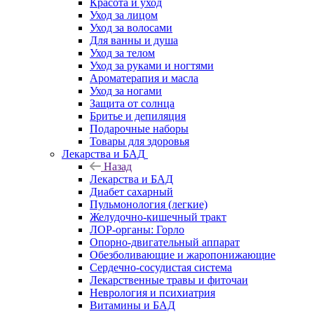
Красота и уход
Уход за лицом
Уход за волосами
Для ванны и душа
Уход за телом
Уход за руками и ногтями
Ароматерапия и масла
Уход за ногами
Защита от солнца
Бритье и депиляция
Подарочные наборы
Товары для здоровья
Лекарства и БАД
Назад
Лекарства и БАД
Диабет сахарный
Пульмонология (легкие)
Желудочно-кишечный тракт
ЛОР-органы: Горло
Опорно-двигательный аппарат
Обезболивающие и жаропонижающие
Сердечно-сосудистая система
Лекарственные травы и фиточаи
Неврология и психиатрия
Витамины и БАД