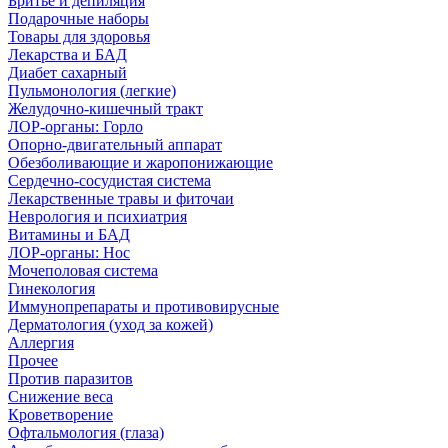
Бритье и депиляция
Подарочные наборы
Товары для здоровья
Лекарства и БАД
Диабет сахарный
Пульмонология (легкие)
Желудочно-кишечный тракт
ЛОР-органы: Горло
Опорно-двигательный аппарат
Обезболивающие и жаропонижающие
Сердечно-сосудистая система
Лекарственные травы и фиточаи
Неврология и психиатрия
Витамины и БАД
ЛОР-органы: Нос
Мочеполовая система
Гинекология
Иммунопрепараты и противовирусные
Дерматология (уход за кожей)
Аллергия
Прочее
Против паразитов
Снижение веса
Кроветворение
Офтальмология (глаза)