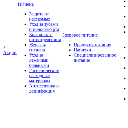
Гигиена
Защита от
насекомых
Уход за зубами
и полостью рта
Контроль за
Здоровое питание
потоотделением
Женская
Продукты питания
гигиена
Напитки
Акции
Уход за
Специализированное
лежачими
питание
больными
Гигиенические
расходные
материалы
Антисептика и
дезинфекция