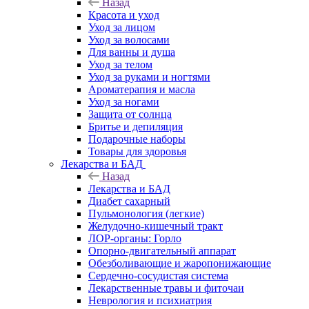
Назад
Красота и уход
Уход за лицом
Уход за волосами
Для ванны и душа
Уход за телом
Уход за руками и ногтями
Ароматерапия и масла
Уход за ногами
Защита от солнца
Бритье и депиляция
Подарочные наборы
Товары для здоровья
Лекарства и БАД
Назад
Лекарства и БАД
Диабет сахарный
Пульмонология (легкие)
Желудочно-кишечный тракт
ЛОР-органы: Горло
Опорно-двигательный аппарат
Обезболивающие и жаропонижающие
Сердечно-сосудистая система
Лекарственные травы и фиточаи
Неврология и психиатрия