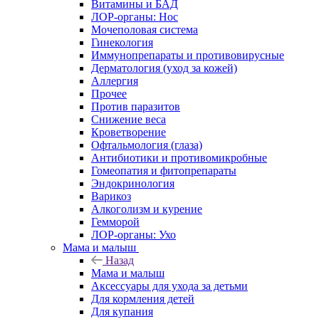
Витамины и БАД
ЛОР-органы: Нос
Мочеполовая система
Гинекология
Иммунопрепараты и противовирусные
Дерматология (уход за кожей)
Аллергия
Прочее
Против паразитов
Снижение веса
Кроветворение
Офтальмология (глаза)
Антибиотики и противомикробные
Гомеопатия и фитопрепараты
Эндокринология
Варикоз
Алкоголизм и курение
Гемморой
ЛОР-органы: Ухо
Мама и малыш
Назад
Мама и малыш
Аксессуары для ухода за детьми
Для кормления детей
Для купания