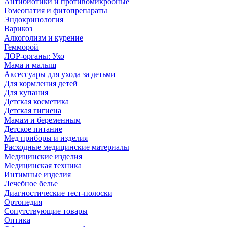
Антибиотики и противомикробные
Гомеопатия и фитопрепараты
Эндокринология
Варикоз
Алкоголизм и курение
Гемморой
ЛОР-органы: Ухо
Мама и малыш
Аксессуары для ухода за детьми
Для кормления детей
Для купания
Детская косметика
Детская гигиена
Мамам и беременным
Детское питание
Мед приборы и изделия
Расходные медицинские материалы
Медицинские изделия
Медицинская техника
Интимные изделия
Лечебное белье
Диагностические тест-полоски
Ортопедия
Сопутствующие товары
Оптика