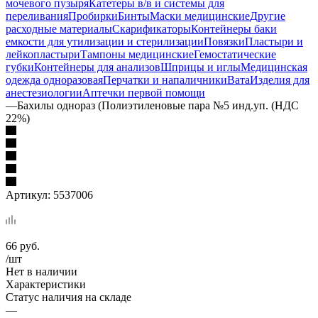
мочевого пузыря
Катетеры в/в и системы для
переливания
Пробирки
Бинты
Маски медицинские
Другие
расходные материалы
Скарификаторы
Контейнеры баки
емкости для утилизации и стерилизации
Повязки
Пластыри и
лейкопластыри
Тампоны медицинские
Гемостатические
губки
Контейнеры для анализов
Шприцы и иглы
Медицинская
одежда одноразовая
Перчатки и напаличники
Вата
Изделия для
анестезиологии
Аптечки первой помощи
—
Бахилы однораз (Полиэтиленовые пара №5 инд.уп. (НДС
22%)
Артикул:
5537006
66
руб.
/шт
Нет в наличии
Характеристики
Статус наличия на складе
—