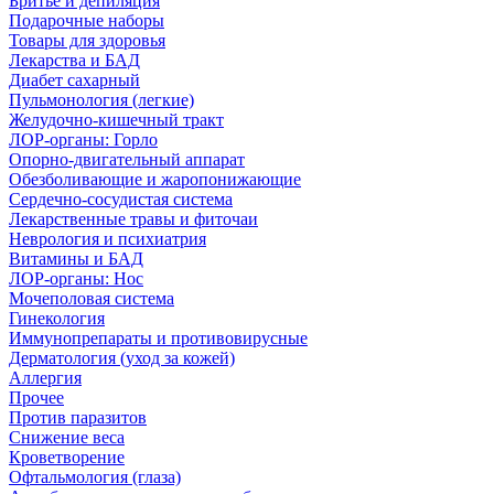
Бритье и депиляция
Подарочные наборы
Товары для здоровья
Лекарства и БАД
Диабет сахарный
Пульмонология (легкие)
Желудочно-кишечный тракт
ЛОР-органы: Горло
Опорно-двигательный аппарат
Обезболивающие и жаропонижающие
Сердечно-сосудистая система
Лекарственные травы и фиточаи
Неврология и психиатрия
Витамины и БАД
ЛОР-органы: Нос
Мочеполовая система
Гинекология
Иммунопрепараты и противовирусные
Дерматология (уход за кожей)
Аллергия
Прочее
Против паразитов
Снижение веса
Кроветворение
Офтальмология (глаза)