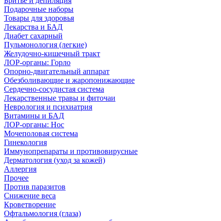
Бритье и депиляция
Подарочные наборы
Товары для здоровья
Лекарства и БАД
Диабет сахарный
Пульмонология (легкие)
Желудочно-кишечный тракт
ЛОР-органы: Горло
Опорно-двигательный аппарат
Обезболивающие и жаропонижающие
Сердечно-сосудистая система
Лекарственные травы и фиточаи
Неврология и психиатрия
Витамины и БАД
ЛОР-органы: Нос
Мочеполовая система
Гинекология
Иммунопрепараты и противовирусные
Дерматология (уход за кожей)
Аллергия
Прочее
Против паразитов
Снижение веса
Кроветворение
Офтальмология (глаза)