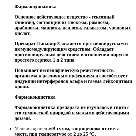
Фармакодинамика
Основное действующее вещество - гексозный
гликозид, состоящий из глюкозы, рамнозы,
арабинозы, маннозы, ксилозы, галактозы, уроновых
кислот.
Препарат Панавир® является противовирусным и
иммуномодулирующим средством. Обладает
противовирусным действием в отношении вирусов
простого герпеса 1 и 2 типа.
Повышает неспецифическую резистентность
организма к различным инфекциям и способствует
индукции интерферонов альфа и гамма лейкоцитами
крови.
Фармакокинетика
Фармакокинетика препарата не изучалась в связи с
его химической природой и малыми действующими
дозами.
Условия хранения
В сухом, защищенном от света
месте, при температуре от 2 до 25 °С.