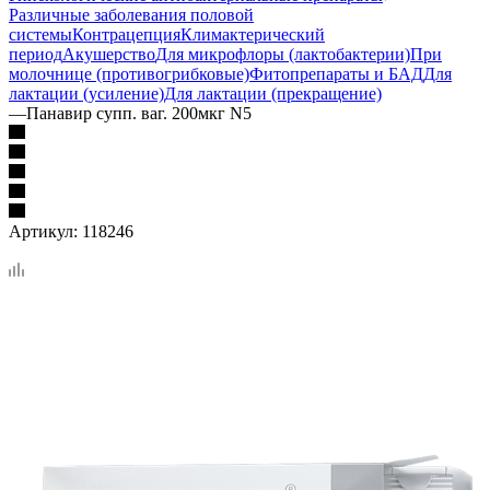
Различные заболевания половой
системы
Контрацепция
Климактерический
период
Акушерство
Для микрофлоры (лактобактерии)
При
молочнице (противогрибковые)
Фитопрепараты и БАД
Для
лактации (усиление)
Для лактации (прекращение)
—
Панавир супп. ваг. 200мкг N5
Артикул:
118246