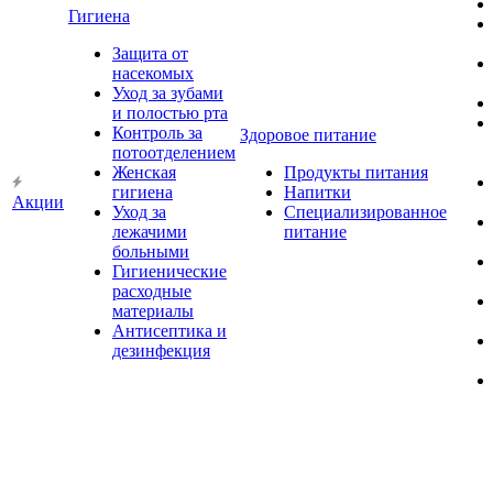
Гигиена
Защита от
насекомых
Уход за зубами
и полостью рта
Контроль за
Здоровое питание
потоотделением
Женская
Продукты питания
гигиена
Напитки
Акции
Уход за
Специализированное
лежачими
питание
больными
Гигиенические
расходные
материалы
Антисептика и
дезинфекция