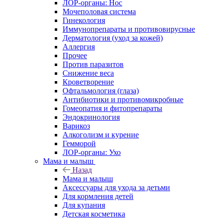
ЛОР-органы: Нос
Мочеполовая система
Гинекология
Иммунопрепараты и противовирусные
Дерматология (уход за кожей)
Аллергия
Прочее
Против паразитов
Снижение веса
Кроветворение
Офтальмология (глаза)
Антибиотики и противомикробные
Гомеопатия и фитопрепараты
Эндокринология
Варикоз
Алкоголизм и курение
Гемморой
ЛОР-органы: Ухо
Мама и малыш
Назад
Мама и малыш
Аксессуары для ухода за детьми
Для кормления детей
Для купания
Детская косметика