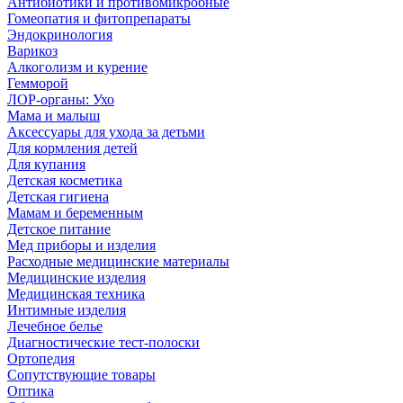
Антибиотики и противомикробные
Гомеопатия и фитопрепараты
Эндокринология
Варикоз
Алкоголизм и курение
Гемморой
ЛОР-органы: Ухо
Мама и малыш
Аксессуары для ухода за детьми
Для кормления детей
Для купания
Детская косметика
Детская гигиена
Мамам и беременным
Детское питание
Мед приборы и изделия
Расходные медицинские материалы
Медицинские изделия
Медицинская техника
Интимные изделия
Лечебное белье
Диагностические тест-полоски
Ортопедия
Сопутствующие товары
Оптика