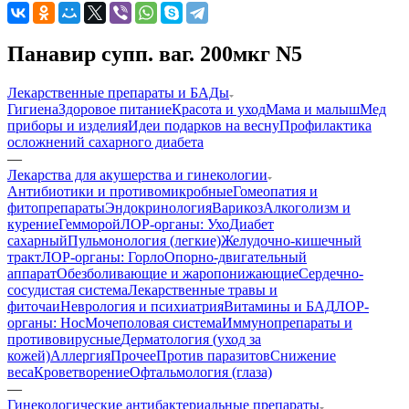
Панавир супп. ваг. 200мкг N5
Лекарственные препараты и БАДы
Гигиена
Здоровое питание
Красота и уход
Мама и малыш
Мед
приборы и изделия
Идеи подарков на весну
Профилактика
осложнений сахарного диабета
—
Лекарства для акушерства и гинекологии
Антибиотики и противомикробные
Гомеопатия и
фитопрепараты
Эндокринология
Варикоз
Алкоголизм и
курение
Гемморой
ЛОР-органы: Ухо
Диабет
сахарный
Пульмонология (легкие)
Желудочно-кишечный
тракт
ЛОР-органы: Горло
Опорно-двигательный
аппарат
Обезболивающие и жаропонижающие
Сердечно-
сосудистая система
Лекарственные травы и
фиточаи
Неврология и психиатрия
Витамины и БАД
ЛОР-
органы: Нос
Мочеполовая система
Иммунопрепараты и
противовирусные
Дерматология (уход за
кожей)
Аллергия
Прочее
Против паразитов
Снижение
веса
Кроветворение
Офтальмология (глаза)
—
Гинекологические антибактериальные препараты