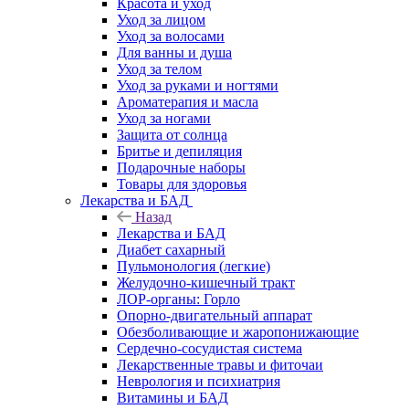
Красота и уход
Уход за лицом
Уход за волосами
Для ванны и душа
Уход за телом
Уход за руками и ногтями
Ароматерапия и масла
Уход за ногами
Защита от солнца
Бритье и депиляция
Подарочные наборы
Товары для здоровья
Лекарства и БАД
Назад
Лекарства и БАД
Диабет сахарный
Пульмонология (легкие)
Желудочно-кишечный тракт
ЛОР-органы: Горло
Опорно-двигательный аппарат
Обезболивающие и жаропонижающие
Сердечно-сосудистая система
Лекарственные травы и фиточаи
Неврология и психиатрия
Витамины и БАД