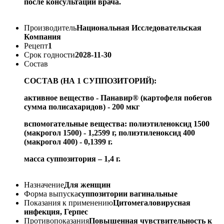
после консультации врача.
Производитель
Национальная Исследовательская
Компания
Рецепт
1
Срок годности
2028-11-30
Состав
СОСТАВ (НА 1 СУППОЗИТОРИЙ):
активное вещество - Панавир® (картофеля побегов
сумма полисахаридов) - 200 мкг
вспомогательные вещества: полиэтиленоксид 1500
(макрогол 1500) - 1,2599 г, полиэтиленоксид 400
(макрогол 400) - 0,1399 г.
масса суппозитория – 1,4 г.
Назначение
Для женщин
Форма выпуска
суппозитории вагинальные
Показания к применению
Цитомегаловирусная
инфекция, Герпес
Противопоказания
Повышенная чувствительность к