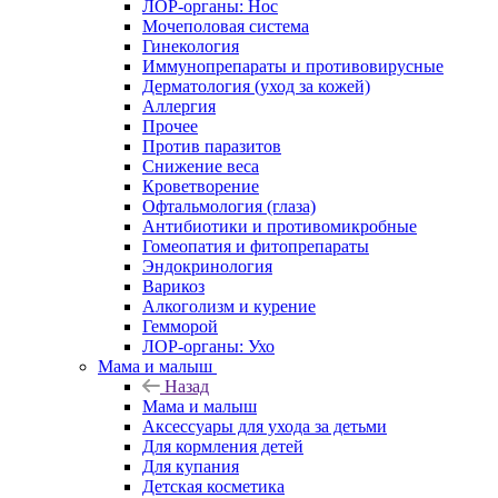
ЛОР-органы: Нос
Мочеполовая система
Гинекология
Иммунопрепараты и противовирусные
Дерматология (уход за кожей)
Аллергия
Прочее
Против паразитов
Снижение веса
Кроветворение
Офтальмология (глаза)
Антибиотики и противомикробные
Гомеопатия и фитопрепараты
Эндокринология
Варикоз
Алкоголизм и курение
Гемморой
ЛОР-органы: Ухо
Мама и малыш
Назад
Мама и малыш
Аксессуары для ухода за детьми
Для кормления детей
Для купания
Детская косметика