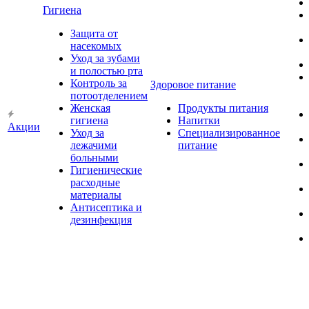
Гигиена
Защита от
насекомых
Уход за зубами
и полостью рта
Контроль за
Здоровое питание
потоотделением
Женская
Продукты питания
гигиена
Напитки
Акции
Уход за
Специализированное
лежачими
питание
больными
Гигиенические
расходные
материалы
Антисептика и
дезинфекция