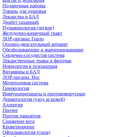
Бритье и депиляция
Подарочные наборы
Товары для здоровья
Лекарства и БАД
Диабет сахарный
Пульмонология (легкие)
Желудочно-кишечный тракт
ЛОР-органы: Горло
Опорно-двигательный аппарат
Обезболивающие и жаропонижающие
Сердечно-сосудистая система
Лекарственные травы и фиточаи
Неврология и психиатрия
Витамины и БАД
ЛОР-органы: Нос
Мочеполовая система
Гинекология
Иммунопрепараты и противовирусные
Дерматология (уход за кожей)
Аллергия
Прочее
Против паразитов
Снижение веса
Кроветворение
Офтальмология (глаза)