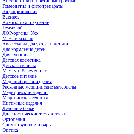
Антибиотики и противомикробные
Гомеопатия и фитопрепараты
Эндокринология
Варикоз
Алкоголизм и курение
Гемморой
ЛОР-органы: Ухо
Мама и малыш
Аксессуары для ухода за детьми
Для кормления детей
Для купания
Детская косметика
Детская гигиена
Мамам и беременным
Детское питание
Мед приборы и изделия
Расходные медицинские материалы
Медицинские изделия
Медицинская техника
Интимные изделия
Лечебное белье
Диагностические тест-полоски
Ортопедия
Сопутствующие товары
Оптика