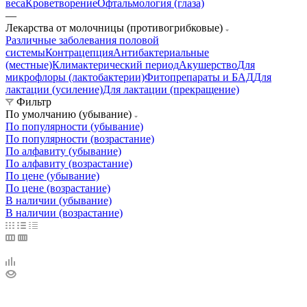
веса
Кроветворение
Офтальмология (глаза)
—
Лекарства от молочницы (противогрибковые)
Различные заболевания половой
системы
Контрацепция
Антибактериальные
(местные)
Климактерический период
Акушерство
Для
микрофлоры (лактобактерии)
Фитопрепараты и БАД
Для
лактации (усиление)
Для лактации (прекращение)
Фильтр
По умолчанию (убывание)
По популярности (убывание)
По популярности (возрастание)
По алфавиту (убывание)
По алфавиту (возрастание)
По цене (убывание)
По цене (возрастание)
В наличии (убывание)
В наличии (возрастание)