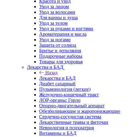
Красота и уход
Уход за лицом
Уход за волосами
Для ванны и душа
Уход за телом
Уход за руками и ногтями
Ароматерапия и масла
Уход за ногами
Защита от солнца
Бритье и депиляция
Подарочные наборы
Товары для здоровья
Лекарства и БАД
Назад
Лекарства и БАД
Диабет сахарный
Пульмонология (легкие)
Желудочно-кишечный тракт
ЛОР-органы: Горло
Опорно-двигательный аппарат
Обезболивающие и жаропонижающие
Сердечно-сосудистая система
Лекарственные травы и фиточаи
Неврология и психиатрия
Витамины и БАД