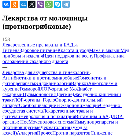
Лекарства от молочницы
(противогрибковые)
158
Лекарственные препараты и БАДы
Гигиена
Здоровое питание
Красота и уход
Мама и малыш
Мед
приборы и изделия
Идеи подарков на весну
Профилактика
осложнений сахарного диабета
—
Лекарства для акушерства и гинекологии
Антибиотики и противомикробные
Гомеопатия и
фитопрепараты
Эндокринология
Варикоз
Алкоголизм и
курение
Гемморой
ЛОР-органы: Ухо
Диабет
сахарный
Пульмонология (легкие)
Желудочно-кишечный
тракт
ЛОР-органы: Горло
Опорно-двигательный
аппарат
Обезболивающие и жаропонижающие
Сердечно-
сосудистая система
Лекарственные травы и
фиточаи
Неврология и психиатрия
Витамины и БАД
ЛОР-
органы: Нос
Мочеполовая система
Иммунопрепараты и
противовирусные
Дерматология (уход за
кожей)
Аллергия
Прочее
Против паразитов
Снижение