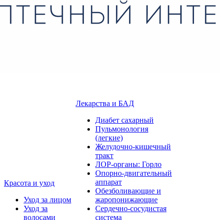
Лекарства и БАД
Диабет сахарный
Пульмонология
(легкие)
Желудочно-кишечный
тракт
ЛОР-органы: Горло
Опорно-двигательный
аппарат
Красота и уход
Обезболивающие и
Уход за лицом
жаропонижающие
Уход за
Сердечно-сосудистая
волосами
система