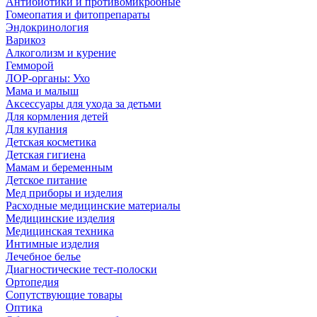
Антибиотики и противомикробные
Гомеопатия и фитопрепараты
Эндокринология
Варикоз
Алкоголизм и курение
Гемморой
ЛОР-органы: Ухо
Мама и малыш
Аксессуары для ухода за детьми
Для кормления детей
Для купания
Детская косметика
Детская гигиена
Мамам и беременным
Детское питание
Мед приборы и изделия
Расходные медицинские материалы
Медицинские изделия
Медицинская техника
Интимные изделия
Лечебное белье
Диагностические тест-полоски
Ортопедия
Сопутствующие товары
Оптика