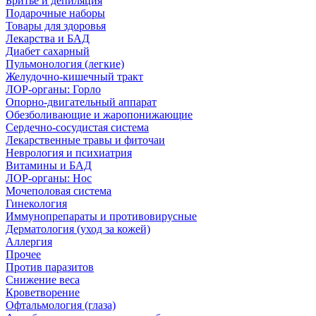
Бритье и депиляция
Подарочные наборы
Товары для здоровья
Лекарства и БАД
Диабет сахарный
Пульмонология (легкие)
Желудочно-кишечный тракт
ЛОР-органы: Горло
Опорно-двигательный аппарат
Обезболивающие и жаропонижающие
Сердечно-сосудистая система
Лекарственные травы и фиточаи
Неврология и психиатрия
Витамины и БАД
ЛОР-органы: Нос
Мочеполовая система
Гинекология
Иммунопрепараты и противовирусные
Дерматология (уход за кожей)
Аллергия
Прочее
Против паразитов
Снижение веса
Кроветворение
Офтальмология (глаза)