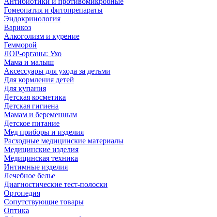
Антибиотики и противомикробные
Гомеопатия и фитопрепараты
Эндокринология
Варикоз
Алкоголизм и курение
Гемморой
ЛОР-органы: Ухо
Мама и малыш
Аксессуары для ухода за детьми
Для кормления детей
Для купания
Детская косметика
Детская гигиена
Мамам и беременным
Детское питание
Мед приборы и изделия
Расходные медицинские материалы
Медицинские изделия
Медицинская техника
Интимные изделия
Лечебное белье
Диагностические тест-полоски
Ортопедия
Сопутствующие товары
Оптика