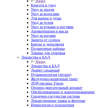
Назад
Красота и уход
Уход за лицом
Уход за волосами
Для ванны и душа
Уход за телом
Уход за руками и ногтями
Ароматерапия и масла
Уход за ногами
Защита от солнца
Бритье и депиляция
Подарочные наборы
Товары для здоровья
Лекарства и БАД
Назад
Лекарства и БАД
Диабет сахарный
Пульмонология (легкие)
Желудочно-кишечный тракт
ЛОР-органы: Горло
Опорно-двигательный аппарат
Обезболивающие и жаропонижающие
Сердечно-сосудистая система
Лекарственные травы и фиточаи
Неврология и психиатрия