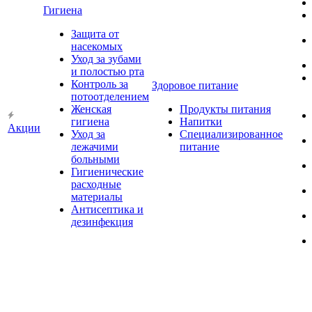
Гигиена
Защита от
насекомых
Уход за зубами
и полостью рта
Контроль за
Здоровое питание
потоотделением
Женская
Продукты питания
гигиена
Напитки
Акции
Уход за
Специализированное
лежачими
питание
больными
Гигиенические
расходные
материалы
Антисептика и
дезинфекция