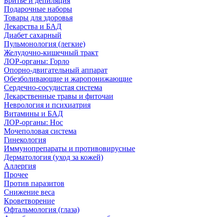
Бритье и депиляция
Подарочные наборы
Товары для здоровья
Лекарства и БАД
Диабет сахарный
Пульмонология (легкие)
Желудочно-кишечный тракт
ЛОР-органы: Горло
Опорно-двигательный аппарат
Обезболивающие и жаропонижающие
Сердечно-сосудистая система
Лекарственные травы и фиточаи
Неврология и психиатрия
Витамины и БАД
ЛОР-органы: Нос
Мочеполовая система
Гинекология
Иммунопрепараты и противовирусные
Дерматология (уход за кожей)
Аллергия
Прочее
Против паразитов
Снижение веса
Кроветворение
Офтальмология (глаза)