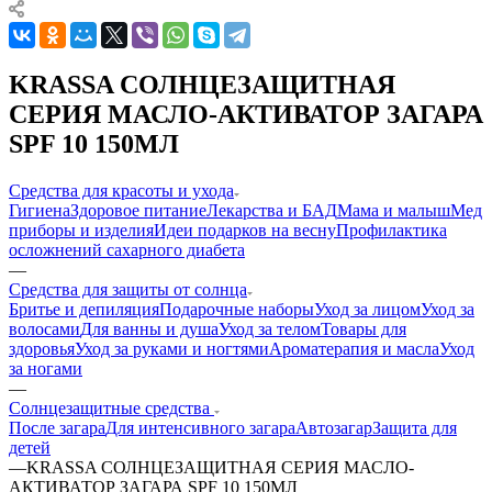
KRASSA СОЛНЦЕЗАЩИТНАЯ
СЕРИЯ МАСЛО-АКТИВАТОР ЗАГАРА
SPF 10 150МЛ
Средства для красоты и ухода
Гигиена
Здоровое питание
Лекарства и БАД
Мама и малыш
Мед
приборы и изделия
Идеи подарков на весну
Профилактика
осложнений сахарного диабета
—
Средства для защиты от солнца
Бритье и депиляция
Подарочные наборы
Уход за лицом
Уход за
волосами
Для ванны и душа
Уход за телом
Товары для
здоровья
Уход за руками и ногтями
Ароматерапия и масла
Уход
за ногами
—
Солнцезащитные средства
После загара
Для интенсивного загара
Автозагар
Защита для
детей
—
KRASSA СОЛНЦЕЗАЩИТНАЯ СЕРИЯ МАСЛО-
АКТИВАТОР ЗАГАРА SPF 10 150МЛ