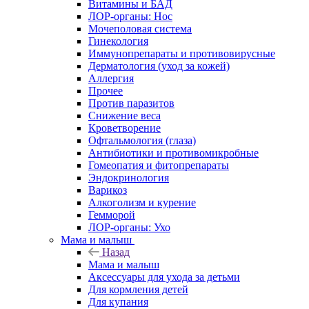
Витамины и БАД
ЛОР-органы: Нос
Мочеполовая система
Гинекология
Иммунопрепараты и противовирусные
Дерматология (уход за кожей)
Аллергия
Прочее
Против паразитов
Снижение веса
Кроветворение
Офтальмология (глаза)
Антибиотики и противомикробные
Гомеопатия и фитопрепараты
Эндокринология
Варикоз
Алкоголизм и курение
Гемморой
ЛОР-органы: Ухо
Мама и малыш
Назад
Мама и малыш
Аксессуары для ухода за детьми
Для кормления детей
Для купания