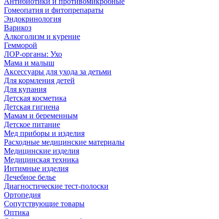
Антибиотики и противомикробные
Гомеопатия и фитопрепараты
Эндокринология
Варикоз
Алкоголизм и курение
Гемморой
ЛОР-органы: Ухо
Мама и малыш
Аксессуары для ухода за детьми
Для кормления детей
Для купания
Детская косметика
Детская гигиена
Мамам и беременным
Детское питание
Мед приборы и изделия
Расходные медицинские материалы
Медицинские изделия
Медицинская техника
Интимные изделия
Лечебное белье
Диагностические тест-полоски
Ортопедия
Сопутствующие товары
Оптика