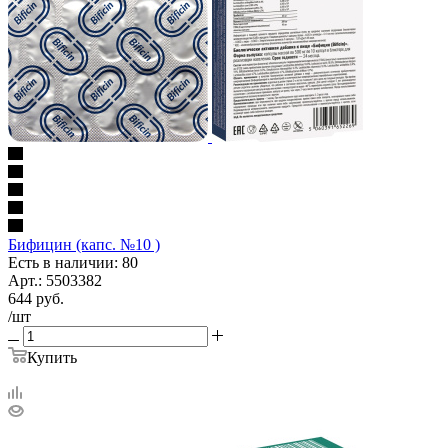
Бифицин (капс. №10 )
Есть в наличии: 80
Арт.: 5503382
644
руб.
/шт
Купить