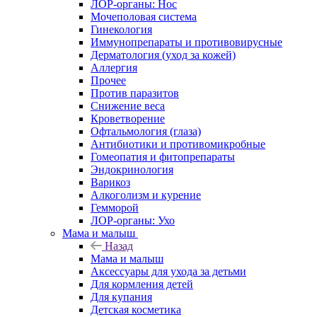
ЛОР-органы: Нос
Мочеполовая система
Гинекология
Иммунопрепараты и противовирусные
Дерматология (уход за кожей)
Аллергия
Прочее
Против паразитов
Снижение веса
Кроветворение
Офтальмология (глаза)
Антибиотики и противомикробные
Гомеопатия и фитопрепараты
Эндокринология
Варикоз
Алкоголизм и курение
Гемморой
ЛОР-органы: Ухо
Мама и малыш
Назад
Мама и малыш
Аксессуары для ухода за детьми
Для кормления детей
Для купания
Детская косметика