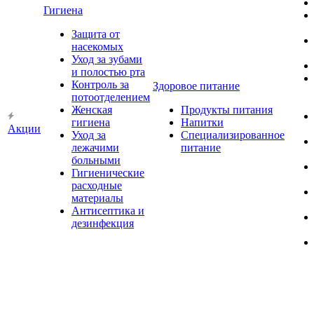
Гигиена
Защита от
насекомых
Уход за зубами
и полостью рта
Контроль за
Здоровое питание
потоотделением
Женская
Продукты питания
гигиена
Напитки
Акции
Уход за
Специализированное
лежачими
питание
больными
Гигиенические
расходные
материалы
Антисептика и
дезинфекция