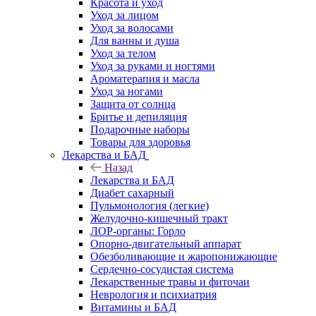
Красота и уход
Уход за лицом
Уход за волосами
Для ванны и душа
Уход за телом
Уход за руками и ногтями
Ароматерапия и масла
Уход за ногами
Защита от солнца
Бритье и депиляция
Подарочные наборы
Товары для здоровья
Лекарства и БАД
Назад
Лекарства и БАД
Диабет сахарный
Пульмонология (легкие)
Желудочно-кишечный тракт
ЛОР-органы: Горло
Опорно-двигательный аппарат
Обезболивающие и жаропонижающие
Сердечно-сосудистая система
Лекарственные травы и фиточаи
Неврология и психиатрия
Витамины и БАД