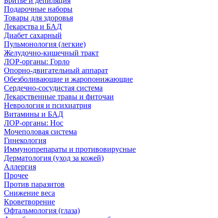
Бритье и депиляция
Подарочные наборы
Товары для здоровья
Лекарства и БАД
Диабет сахарный
Пульмонология (легкие)
Желудочно-кишечный тракт
ЛОР-органы: Горло
Опорно-двигательный аппарат
Обезболивающие и жаропонижающие
Сердечно-сосудистая система
Лекарственные травы и фиточаи
Неврология и психиатрия
Витамины и БАД
ЛОР-органы: Нос
Мочеполовая система
Гинекология
Иммунопрепараты и противовирусные
Дерматология (уход за кожей)
Аллергия
Прочее
Против паразитов
Снижение веса
Кроветворение
Офтальмология (глаза)