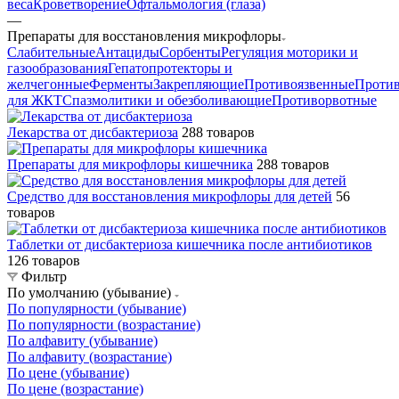
веса
Кроветворение
Офтальмология (глаза)
—
Препараты для восстановления микрофлоры
Слабительные
Антациды
Сорбенты
Регуляция моторики и
газообразования
Гепатопротекторы и
желчегонные
Ферменты
Закрепляющие
Противоязвенные
Проти
для ЖКТ
Спазмолитики и обезболивающие
Противорвотные
Лекарства от дисбактериоза
288 товаров
Препараты для микрофлоры кишечника
288 товаров
Средство для восстановления микрофлоры для детей
56
товаров
Таблетки от дисбактериоза кишечника после антибиотиков
126 товаров
Фильтр
По умолчанию (убывание)
По популярности (убывание)
По популярности (возрастание)
По алфавиту (убывание)
По алфавиту (возрастание)
По цене (убывание)
По цене (возрастание)