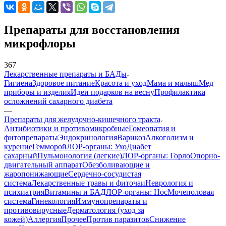
Препараты для восстановления
микрофлоры
367
Лекарственные препараты и БАДы
Гигиена
Здоровое питание
Красота и уход
Мама и малыш
Мед
приборы и изделия
Идеи подарков на весну
Профилактика
осложнений сахарного диабета
—
Препараты для желудочно-кишечного тракта
Антибиотики и противомикробные
Гомеопатия и
фитопрепараты
Эндокринология
Варикоз
Алкоголизм и
курение
Гемморой
ЛОР-органы: Ухо
Диабет
сахарный
Пульмонология (легкие)
ЛОР-органы: Горло
Опорно-
двигательный аппарат
Обезболивающие и
жаропонижающие
Сердечно-сосудистая
система
Лекарственные травы и фиточаи
Неврология и
психиатрия
Витамины и БАД
ЛОР-органы: Нос
Мочеполовая
система
Гинекология
Иммунопрепараты и
противовирусные
Дерматология (уход за
кожей)
Аллергия
Прочее
Против паразитов
Снижение