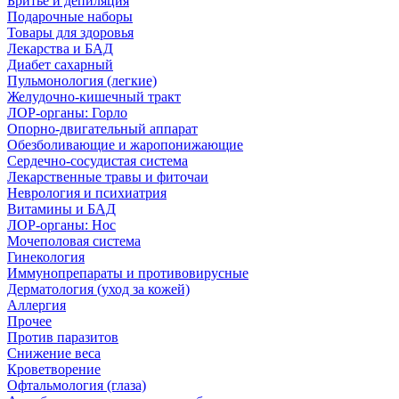
Бритье и депиляция
Подарочные наборы
Товары для здоровья
Лекарства и БАД
Диабет сахарный
Пульмонология (легкие)
Желудочно-кишечный тракт
ЛОР-органы: Горло
Опорно-двигательный аппарат
Обезболивающие и жаропонижающие
Сердечно-сосудистая система
Лекарственные травы и фиточаи
Неврология и психиатрия
Витамины и БАД
ЛОР-органы: Нос
Мочеполовая система
Гинекология
Иммунопрепараты и противовирусные
Дерматология (уход за кожей)
Аллергия
Прочее
Против паразитов
Снижение веса
Кроветворение
Офтальмология (глаза)