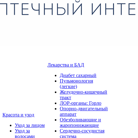
Лекарства и БАД
Диабет сахарный
Пульмонология
(легкие)
Желудочно-кишечный
тракт
ЛОР-органы: Горло
Опорно-двигательный
аппарат
Красота и уход
Обезболивающие и
Уход за лицом
жаропонижающие
Уход за
Сердечно-сосудистая
волосами
система