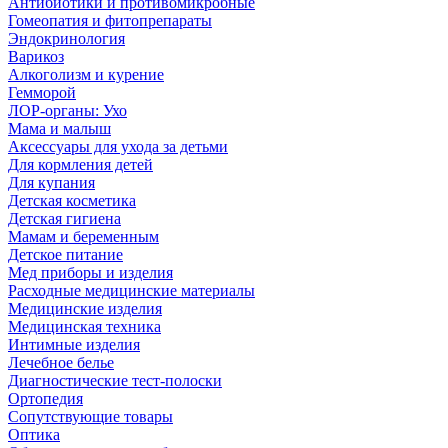
Антибиотики и противомикробные
Гомеопатия и фитопрепараты
Эндокринология
Варикоз
Алкоголизм и курение
Гемморой
ЛОР-органы: Ухо
Мама и малыш
Аксессуары для ухода за детьми
Для кормления детей
Для купания
Детская косметика
Детская гигиена
Мамам и беременным
Детское питание
Мед приборы и изделия
Расходные медицинские материалы
Медицинские изделия
Медицинская техника
Интимные изделия
Лечебное белье
Диагностические тест-полоски
Ортопедия
Сопутствующие товары
Оптика