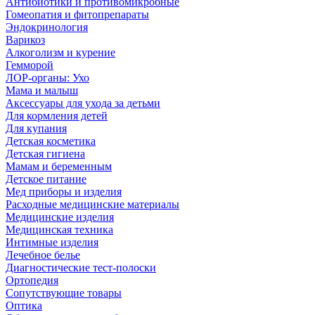
Антибиотики и противомикробные
Гомеопатия и фитопрепараты
Эндокринология
Варикоз
Алкоголизм и курение
Гемморой
ЛОР-органы: Ухо
Мама и малыш
Аксессуары для ухода за детьми
Для кормления детей
Для купания
Детская косметика
Детская гигиена
Мамам и беременным
Детское питание
Мед приборы и изделия
Расходные медицинские материалы
Медицинские изделия
Медицинская техника
Интимные изделия
Лечебное белье
Диагностические тест-полоски
Ортопедия
Сопутствующие товары
Оптика