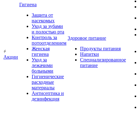
Гигиена
Защита от
насекомых
Уход за зубами
и полостью рта
Контроль за
Здоровое питание
потоотделением
Женская
Продукты питания
гигиена
Напитки
Акции
Уход за
Специализированное
лежачими
питание
больными
Гигиенические
расходные
материалы
Антисептика и
дезинфекция