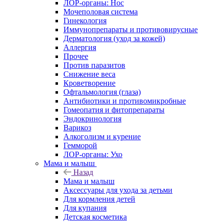
ЛОР-органы: Нос
Мочеполовая система
Гинекология
Иммунопрепараты и противовирусные
Дерматология (уход за кожей)
Аллергия
Прочее
Против паразитов
Снижение веса
Кроветворение
Офтальмология (глаза)
Антибиотики и противомикробные
Гомеопатия и фитопрепараты
Эндокринология
Варикоз
Алкоголизм и курение
Гемморой
ЛОР-органы: Ухо
Мама и малыш
Назад
Мама и малыш
Аксессуары для ухода за детьми
Для кормления детей
Для купания
Детская косметика