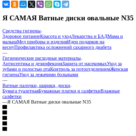
Я САМАЯ Ватные диски овальные N35
Средства гигиены
Здоровое питание
Красота и уход
Лекарства и БАД
Мама и
малыш
Мед приборы и изделия
Идеи подарков на
весну
Профилактика осложнений сахарного диабета
—
Гигиенические расходные материалы
Антисептика и дезинфекция
Защита от насекомых
Уход за
зубами и полостью рта
Контроль за потоотделением
Женская
гигиена
Уход за лежачими больными
—
Ватные палочки, шарики, диски
Бумага туалетная
Бумажные платки и салфетки
Влажные
салфетки
—
Я САМАЯ Ватные диски овальные N35