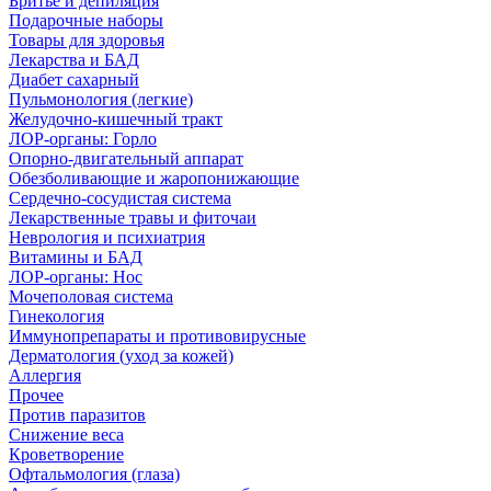
Бритье и депиляция
Подарочные наборы
Товары для здоровья
Лекарства и БАД
Диабет сахарный
Пульмонология (легкие)
Желудочно-кишечный тракт
ЛОР-органы: Горло
Опорно-двигательный аппарат
Обезболивающие и жаропонижающие
Сердечно-сосудистая система
Лекарственные травы и фиточаи
Неврология и психиатрия
Витамины и БАД
ЛОР-органы: Нос
Мочеполовая система
Гинекология
Иммунопрепараты и противовирусные
Дерматология (уход за кожей)
Аллергия
Прочее
Против паразитов
Снижение веса
Кроветворение
Офтальмология (глаза)