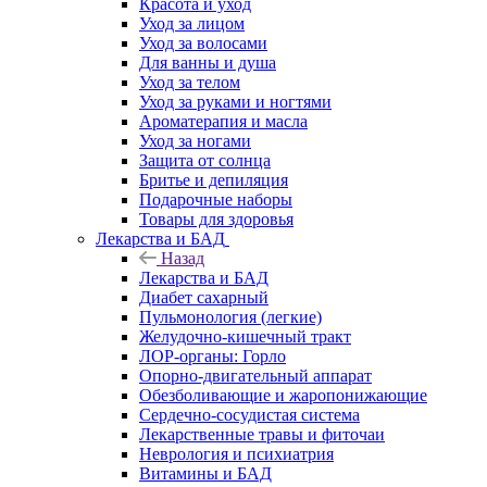
Красота и уход
Уход за лицом
Уход за волосами
Для ванны и душа
Уход за телом
Уход за руками и ногтями
Ароматерапия и масла
Уход за ногами
Защита от солнца
Бритье и депиляция
Подарочные наборы
Товары для здоровья
Лекарства и БАД
Назад
Лекарства и БАД
Диабет сахарный
Пульмонология (легкие)
Желудочно-кишечный тракт
ЛОР-органы: Горло
Опорно-двигательный аппарат
Обезболивающие и жаропонижающие
Сердечно-сосудистая система
Лекарственные травы и фиточаи
Неврология и психиатрия
Витамины и БАД