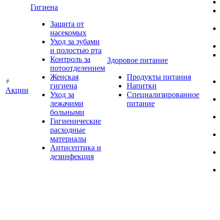
Гигиена
Защита от
насекомых
Уход за зубами
и полостью рта
Контроль за
Здоровое питание
потоотделением
Женская
Продукты питания
гигиена
Напитки
Акции
Уход за
Специализированное
лежачими
питание
больными
Гигиенические
расходные
материалы
Антисептика и
дезинфекция