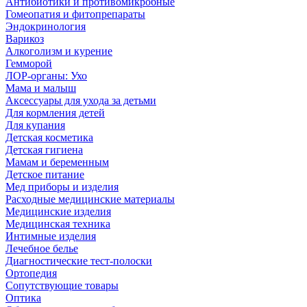
Антибиотики и противомикробные
Гомеопатия и фитопрепараты
Эндокринология
Варикоз
Алкоголизм и курение
Гемморой
ЛОР-органы: Ухо
Мама и малыш
Аксессуары для ухода за детьми
Для кормления детей
Для купания
Детская косметика
Детская гигиена
Мамам и беременным
Детское питание
Мед приборы и изделия
Расходные медицинские материалы
Медицинские изделия
Медицинская техника
Интимные изделия
Лечебное белье
Диагностические тест-полоски
Ортопедия
Сопутствующие товары
Оптика