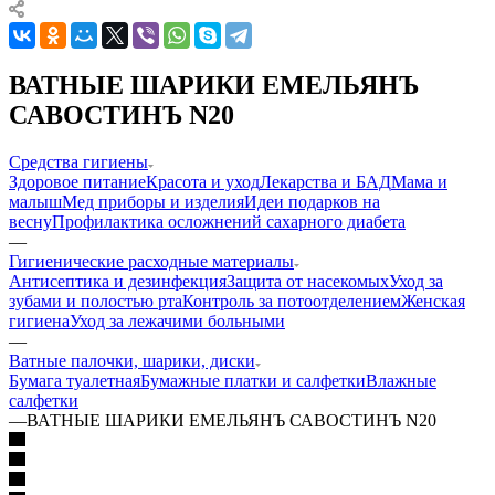
ВАТНЫЕ ШАРИКИ ЕМЕЛЬЯНЪ
САВОСТИНЪ N20
Средства гигиены
Здоровое питание
Красота и уход
Лекарства и БАД
Мама и
малыш
Мед приборы и изделия
Идеи подарков на
весну
Профилактика осложнений сахарного диабета
—
Гигиенические расходные материалы
Антисептика и дезинфекция
Защита от насекомых
Уход за
зубами и полостью рта
Контроль за потоотделением
Женская
гигиена
Уход за лежачими больными
—
Ватные палочки, шарики, диски
Бумага туалетная
Бумажные платки и салфетки
Влажные
салфетки
—
ВАТНЫЕ ШАРИКИ ЕМЕЛЬЯНЪ САВОСТИНЪ N20