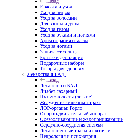
Назад
Красота и уход
Уход за лицом
Уход за волосами
Для ванны и душа
Уход за телом
Уход за руками и ногтями
Ароматерапия и масла
Уход за ногами
Защита от солнца
Бритье и депиляция
Подарочные наборы
Товары для здоровья
Лекарства и БАД
Назад
Лекарства и БАД
Диабет сахарный
Пульмонология (легкие)
Желудочно-кишечный тракт
ЛОР-органы: Горло
Опорно-двигательный аппарат
Обезболивающие и жаропонижающие
Сердечно-сосудистая система
Лекарственные травы и фиточаи
Неврология и психиатрия