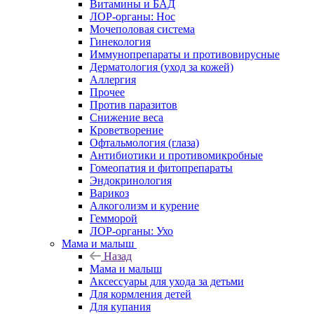
Витамины и БАД
ЛОР-органы: Нос
Мочеполовая система
Гинекология
Иммунопрепараты и противовирусные
Дерматология (уход за кожей)
Аллергия
Прочее
Против паразитов
Снижение веса
Кроветворение
Офтальмология (глаза)
Антибиотики и противомикробные
Гомеопатия и фитопрепараты
Эндокринология
Варикоз
Алкоголизм и курение
Гемморой
ЛОР-органы: Ухо
Мама и малыш
Назад
Мама и малыш
Аксессуары для ухода за детьми
Для кормления детей
Для купания