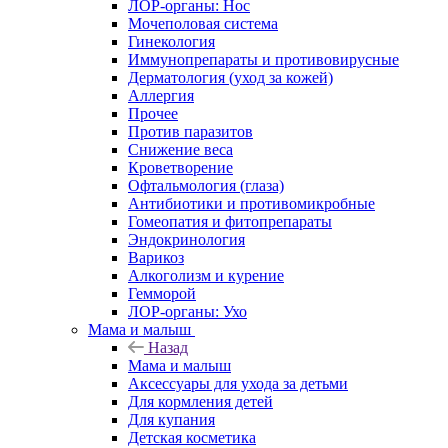
ЛОР-органы: Нос
Мочеполовая система
Гинекология
Иммунопрепараты и противовирусные
Дерматология (уход за кожей)
Аллергия
Прочее
Против паразитов
Снижение веса
Кроветворение
Офтальмология (глаза)
Антибиотики и противомикробные
Гомеопатия и фитопрепараты
Эндокринология
Варикоз
Алкоголизм и курение
Гемморой
ЛОР-органы: Ухо
Мама и малыш
Назад
Мама и малыш
Аксессуары для ухода за детьми
Для кормления детей
Для купания
Детская косметика