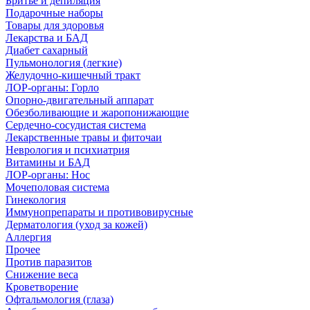
Бритье и депиляция
Подарочные наборы
Товары для здоровья
Лекарства и БАД
Диабет сахарный
Пульмонология (легкие)
Желудочно-кишечный тракт
ЛОР-органы: Горло
Опорно-двигательный аппарат
Обезболивающие и жаропонижающие
Сердечно-сосудистая система
Лекарственные травы и фиточаи
Неврология и психиатрия
Витамины и БАД
ЛОР-органы: Нос
Мочеполовая система
Гинекология
Иммунопрепараты и противовирусные
Дерматология (уход за кожей)
Аллергия
Прочее
Против паразитов
Снижение веса
Кроветворение
Офтальмология (глаза)