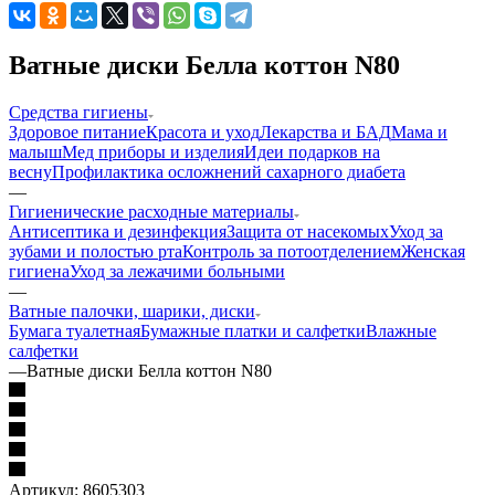
Ватные диски Белла коттон N80
Средства гигиены
Здоровое питание
Красота и уход
Лекарства и БАД
Мама и
малыш
Мед приборы и изделия
Идеи подарков на
весну
Профилактика осложнений сахарного диабета
—
Гигиенические расходные материалы
Антисептика и дезинфекция
Защита от насекомых
Уход за
зубами и полостью рта
Контроль за потоотделением
Женская
гигиена
Уход за лежачими больными
—
Ватные палочки, шарики, диски
Бумага туалетная
Бумажные платки и салфетки
Влажные
салфетки
—
Ватные диски Белла коттон N80
Артикул:
8605303