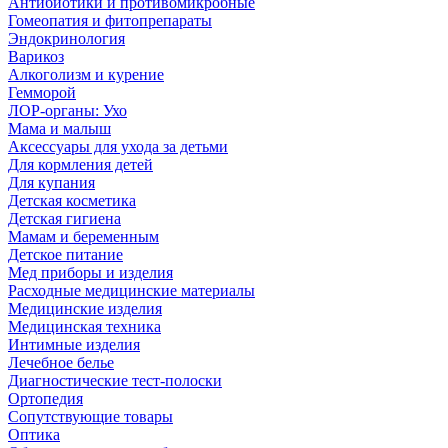
Антибиотики и противомикробные
Гомеопатия и фитопрепараты
Эндокринология
Варикоз
Алкоголизм и курение
Гемморой
ЛОР-органы: Ухо
Мама и малыш
Аксессуары для ухода за детьми
Для кормления детей
Для купания
Детская косметика
Детская гигиена
Мамам и беременным
Детское питание
Мед приборы и изделия
Расходные медицинские материалы
Медицинские изделия
Медицинская техника
Интимные изделия
Лечебное белье
Диагностические тест-полоски
Ортопедия
Сопутствующие товары
Оптика