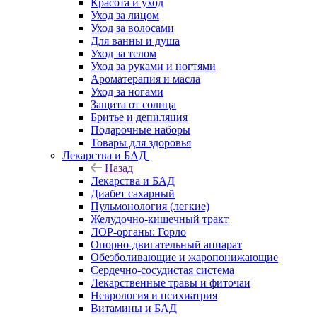
Красота и уход
Уход за лицом
Уход за волосами
Для ванны и душа
Уход за телом
Уход за руками и ногтями
Ароматерапия и масла
Уход за ногами
Защита от солнца
Бритье и депиляция
Подарочные наборы
Товары для здоровья
Лекарства и БАД
Назад
Лекарства и БАД
Диабет сахарный
Пульмонология (легкие)
Желудочно-кишечный тракт
ЛОР-органы: Горло
Опорно-двигательный аппарат
Обезболивающие и жаропонижающие
Сердечно-сосудистая система
Лекарственные травы и фиточаи
Неврология и психиатрия
Витамины и БАД