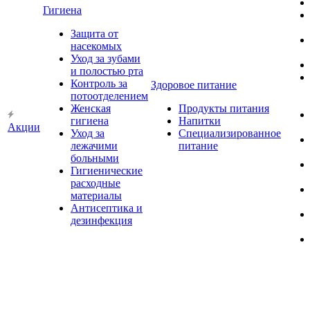
Гигиена
Защита от
насекомых
Уход за зубами
и полостью рта
Контроль за
Здоровое питание
потоотделением
Женская
Продукты питания
гигиена
Напитки
Акции
Уход за
Специализированное
лежачими
питание
больными
Гигиенические
расходные
материалы
Антисептика и
дезинфекция