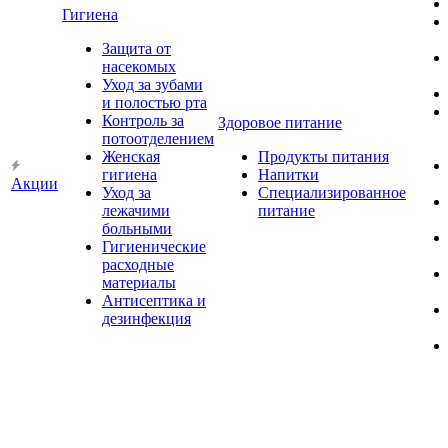
Гигиена
Защита от
насекомых
Уход за зубами
и полостью рта
Контроль за
Здоровое питание
потоотделением
Женская
Продукты питания
гигиена
Напитки
Акции
Уход за
Специализированное
лежачими
питание
больными
Гигиенические
расходные
материалы
Антисептика и
дезинфекция