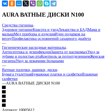
AURA ВАТНЫЕ ДИСКИ N100
Средства гигиены
Здоровое питание
Красота и уход
Лекарства и БАД
Мама и
малыш
Мед приборы и изделия
Идеи подарков на
весну
Профилактика осложнений сахарного диабета
—
Гигиенические расходные материалы
Антисептика и дезинфекция
Защита от насекомых
Уход за
зубами и полостью рта
Контроль за потоотделением
Женская
гигиена
Уход за лежачими больными
—
Ватные палочки, шарики, диски
Бумага туалетная
Бумажные платки и салфетки
Влажные
салфетки
—
AURA ВАТНЫЕ ДИСКИ N100
Артикул:
10005612