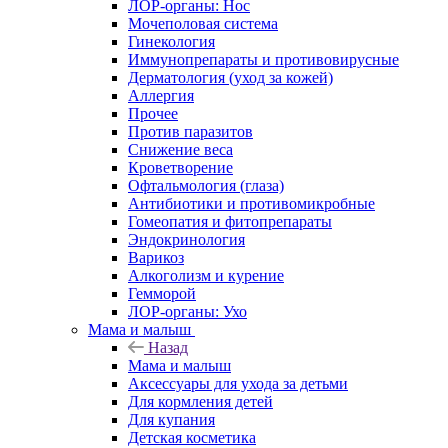
ЛОР-органы: Нос
Мочеполовая система
Гинекология
Иммунопрепараты и противовирусные
Дерматология (уход за кожей)
Аллергия
Прочее
Против паразитов
Снижение веса
Кроветворение
Офтальмология (глаза)
Антибиотики и противомикробные
Гомеопатия и фитопрепараты
Эндокринология
Варикоз
Алкоголизм и курение
Гемморой
ЛОР-органы: Ухо
Мама и малыш
Назад
Мама и малыш
Аксессуары для ухода за детьми
Для кормления детей
Для купания
Детская косметика