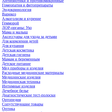
Антибиотики и противомикробные
Гомеопатия и фитопрепараты
Эндокринология
Варикоз
Алкоголизм и курение
Гемморой
ЛОР-органы: Ухо
Мама и малыш
Аксессуары для ухода за детьми
Для кормления детей
Для купания
Детская косметика
Детская гигиена
Мамам и беременным
Детское питание
Мед приборы и изделия
Расходные медицинские материалы
Медицинские изделия
Медицинская техника
Интимные изделия
Лечебное белье
Диагностические тест-полоски
Ортопедия
Сопутствующие товары
Оптика