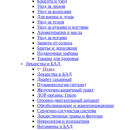
Красота и уход
Уход за лицом
Уход за волосами
Для ванны и душа
Уход за телом
Уход за руками и ногтями
Ароматерапия и масла
Уход за ногами
Защита от солнца
Бритье и депиляция
Подарочные наборы
Товары для здоровья
Лекарства и БАД
Назад
Лекарства и БАД
Диабет сахарный
Пульмонология (легкие)
Желудочно-кишечный тракт
ЛОР-органы: Горло
Опорно-двигательный аппарат
Обезболивающие и жаропонижающие
Сердечно-сосудистая система
Лекарственные травы и фиточаи
Неврология и психиатрия
Витамины и БАД