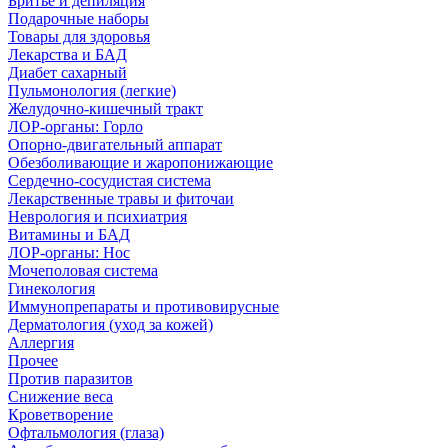
Бритье и депиляция
Подарочные наборы
Товары для здоровья
Лекарства и БАД
Диабет сахарный
Пульмонология (легкие)
Желудочно-кишечный тракт
ЛОР-органы: Горло
Опорно-двигательный аппарат
Обезболивающие и жаропонижающие
Сердечно-сосудистая система
Лекарственные травы и фиточаи
Неврология и психиатрия
Витамины и БАД
ЛОР-органы: Нос
Мочеполовая система
Гинекология
Иммунопрепараты и противовирусные
Дерматология (уход за кожей)
Аллергия
Прочее
Против паразитов
Снижение веса
Кроветворение
Офтальмология (глаза)