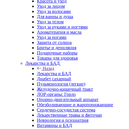
Красота и уход
Уход за лицом
Уход за волосами
Для ванны и душа
Уход за телом
Уход за руками и ногтями
Ароматерапия и масла
Уход за ногами
Защита от солнца
Бритье и депиляция
Подарочные наборы
Товары для здоровья
Лекарства и БАД
Назад
Лекарства и БАД
Диабет сахарный
Пульмонология (легкие)
Желудочно-кишечный тракт
ЛОР-органы: Горло
Опорно-двигательный аппарат
Обезболивающие и жаропонижающие
Сердечно-сосудистая система
Лекарственные травы и фиточаи
Неврология и психиатрия
Витамины и БАД