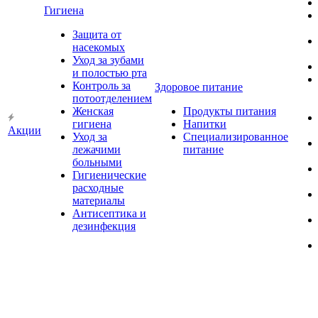
Гигиена
Защита от
насекомых
Уход за зубами
и полостью рта
Контроль за
Здоровое питание
потоотделением
Женская
Продукты питания
гигиена
Напитки
Акции
Уход за
Специализированное
лежачими
питание
больными
Гигиенические
расходные
материалы
Антисептика и
дезинфекция