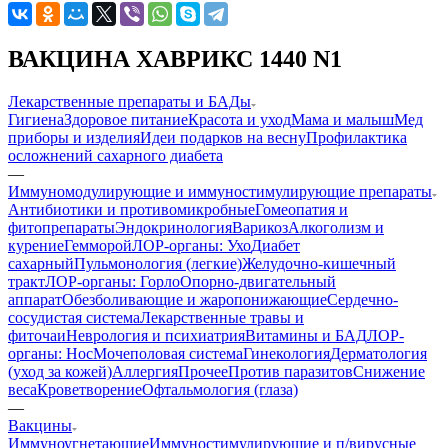
ВАКЦИНА ХАВРИКС 1440 N1
Лекарственные препараты и БАДы
Гигиена
Здоровое питание
Красота и уход
Мама и малыш
Мед
приборы и изделия
Идеи подарков на весну
Профилактика
осложнений сахарного диабета
—
Иммуномодулирующие и иммуностимулирующие препараты
Антибиотики и противомикробные
Гомеопатия и
фитопрепараты
Эндокринология
Варикоз
Алкоголизм и
курение
Гемморой
ЛОР-органы: Ухо
Диабет
сахарный
Пульмонология (легкие)
Желудочно-кишечный
тракт
ЛОР-органы: Горло
Опорно-двигательный
аппарат
Обезболивающие и жаропонижающие
Сердечно-
сосудистая система
Лекарственные травы и
фиточаи
Неврология и психиатрия
Витамины и БАД
ЛОР-
органы: Нос
Мочеполовая система
Гинекология
Дерматология
(уход за кожей)
Аллергия
Прочее
Против паразитов
Снижение
веса
Кроветворение
Офтальмология (глаза)
—
Вакцины
Иммуноугнетающие
Иммуностимулирующие и п/вирусные