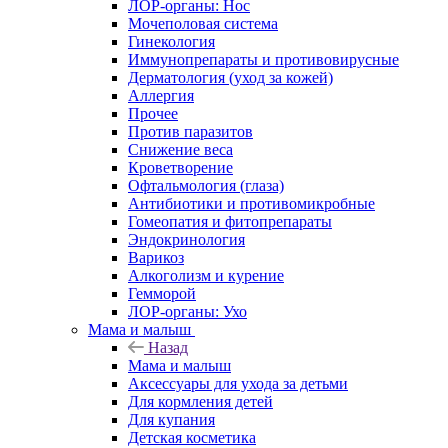
ЛОР-органы: Нос
Мочеполовая система
Гинекология
Иммунопрепараты и противовирусные
Дерматология (уход за кожей)
Аллергия
Прочее
Против паразитов
Снижение веса
Кроветворение
Офтальмология (глаза)
Антибиотики и противомикробные
Гомеопатия и фитопрепараты
Эндокринология
Варикоз
Алкоголизм и курение
Гемморой
ЛОР-органы: Ухо
Мама и малыш
Назад
Мама и малыш
Аксессуары для ухода за детьми
Для кормления детей
Для купания
Детская косметика