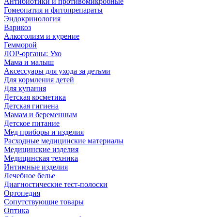
Антибиотики и противомикробные
Гомеопатия и фитопрепараты
Эндокринология
Варикоз
Алкоголизм и курение
Гемморой
ЛОР-органы: Ухо
Мама и малыш
Аксессуары для ухода за детьми
Для кормления детей
Для купания
Детская косметика
Детская гигиена
Мамам и беременным
Детское питание
Мед приборы и изделия
Расходные медицинские материалы
Медицинские изделия
Медицинская техника
Интимные изделия
Лечебное белье
Диагностические тест-полоски
Ортопедия
Сопутствующие товары
Оптика