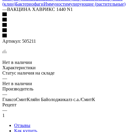
(клин)
Бактериофаги
Иммуностимулирующие (растительные)
—
ВАКЦИНА ХАВРИКС 1440 N1
Артикул:
505211
Нет в наличии
Характеристики
Статус наличия на складе
—
Нет в наличии
Производитель
—
ГлаксоСмитКляйн Байолоджикалз с.а./СмитК
Рецепт
—
1
Отзывы
Как купить