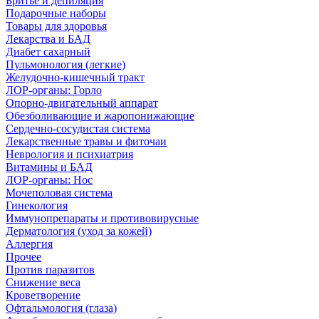
Бритье и депиляция
Подарочные наборы
Товары для здоровья
Лекарства и БАД
Диабет сахарный
Пульмонология (легкие)
Желудочно-кишечный тракт
ЛОР-органы: Горло
Опорно-двигательный аппарат
Обезболивающие и жаропонижающие
Сердечно-сосудистая система
Лекарственные травы и фиточаи
Неврология и психиатрия
Витамины и БАД
ЛОР-органы: Нос
Мочеполовая система
Гинекология
Иммунопрепараты и противовирусные
Дерматология (уход за кожей)
Аллергия
Прочее
Против паразитов
Снижение веса
Кроветворение
Офтальмология (глаза)