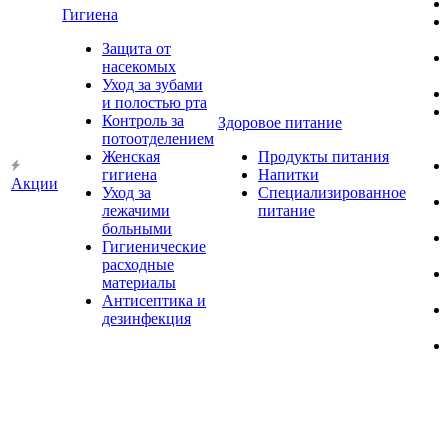
Гигиена
Защита от
насекомых
Уход за зубами
и полостью рта
Контроль за
Здоровое питание
потоотделением
Женская
Продукты питания
гигиена
Напитки
Акции
Уход за
Специализированное
лежачими
питание
больными
Гигиенические
расходные
материалы
Антисептика и
дезинфекция