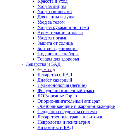
Красота и уход
Уход за лицом
Уход за волосами
Для ванны и душа
Уход за телом
Уход за руками и ногтями
Ароматерапия и масла
Уход за ногами
Защита от солнца
Бритье и депиляция
Подарочные наборы
Товары для здоровья
Лекарства и БАД
Назад
Лекарства и БАД
Диабет сахарный
Пульмонология (легкие)
Желудочно-кишечный тракт
ЛОР-органы: Горло
Опорно-двигательный аппарат
Обезболивающие и жаропонижающие
Сердечно-сосудистая система
Лекарственные травы и фиточаи
Неврология и психиатрия
Витамины и БАД