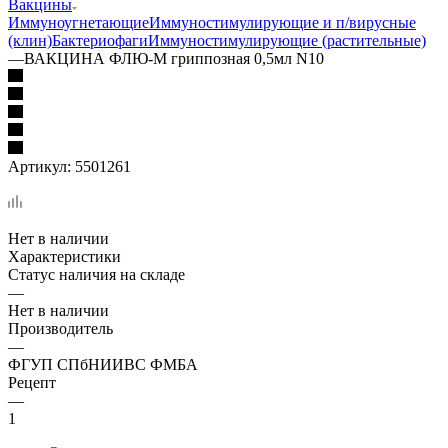
Вакцины
Иммуноугнетающие
Иммуностимулирующие и п/вирусные
(клин)
Бактериофаги
Иммуностимулирующие (растительные)
—
ВАКЦИНА ФЛЮ-М гриппозная 0,5мл N10
Артикул:
5501261
Нет в наличии
Характеристики
Статус наличия на складе
—
Нет в наличии
Производитель
—
ФГУП СПбНИИВС ФМБА
Рецепт
—
1