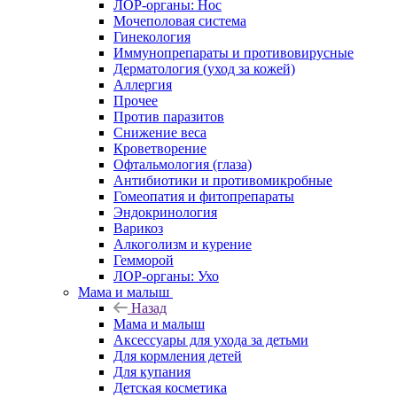
ЛОР-органы: Нос
Мочеполовая система
Гинекология
Иммунопрепараты и противовирусные
Дерматология (уход за кожей)
Аллергия
Прочее
Против паразитов
Снижение веса
Кроветворение
Офтальмология (глаза)
Антибиотики и противомикробные
Гомеопатия и фитопрепараты
Эндокринология
Варикоз
Алкоголизм и курение
Гемморой
ЛОР-органы: Ухо
Мама и малыш
Назад
Мама и малыш
Аксессуары для ухода за детьми
Для кормления детей
Для купания
Детская косметика