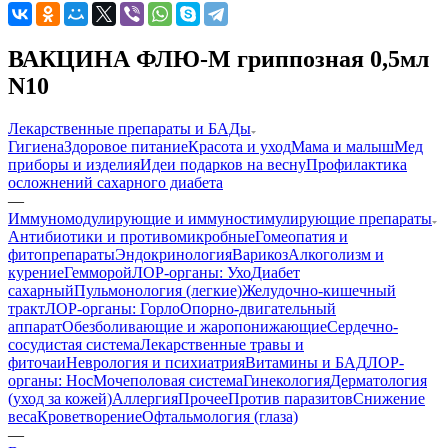
ВАКЦИНА ФЛЮ-М гриппозная 0,5мл
N10
Лекарственные препараты и БАДы
Гигиена
Здоровое питание
Красота и уход
Мама и малыш
Мед
приборы и изделия
Идеи подарков на весну
Профилактика
осложнений сахарного диабета
—
Иммуномодулирующие и иммуностимулирующие препараты
Антибиотики и противомикробные
Гомеопатия и
фитопрепараты
Эндокринология
Варикоз
Алкоголизм и
курение
Гемморой
ЛОР-органы: Ухо
Диабет
сахарный
Пульмонология (легкие)
Желудочно-кишечный
тракт
ЛОР-органы: Горло
Опорно-двигательный
аппарат
Обезболивающие и жаропонижающие
Сердечно-
сосудистая система
Лекарственные травы и
фиточаи
Неврология и психиатрия
Витамины и БАД
ЛОР-
органы: Нос
Мочеполовая система
Гинекология
Дерматология
(уход за кожей)
Аллергия
Прочее
Против паразитов
Снижение
веса
Кроветворение
Офтальмология (глаза)
—