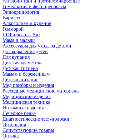
Антибиотики и противомикробные
Гомеопатия и фитопрепараты
Эндокринология
Варикоз
Алкоголизм и курение
Гемморой
ЛОР-органы: Ухо
Мама и малыш
Аксессуары для ухода за детьми
Для кормления детей
Для купания
Детская косметика
Детская гигиена
Мамам и беременным
Детское питание
Мед приборы и изделия
Расходные медицинские материалы
Медицинские изделия
Медицинская техника
Интимные изделия
Лечебное белье
Диагностические тест-полоски
Ортопедия
Сопутствующие товары
Оптика