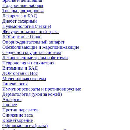
Бритье и депиляция
Подарочные наборы
Товары для здоровья
Лекарства и БАД
Диабет сахарный
Пульмонология (легкие)
Желудочно-кишечный тракт
ЛОР-органы: Горло
Опорно-двигательный аппарат
Обезболивающие и жаропонижающие
Сердечно-сосудистая система
Лекарственные травы и фиточаи
Неврология и психиатрия
Витамины и БАД
ЛОР-органы: Нос
Мочеполовая система
Гинекология
Иммунопрепараты и противовирусные
Дерматология (уход за кожей)
Аллергия
Прочее
Против паразитов
Снижение веса
Кроветворение
Офтальмология (глаза)