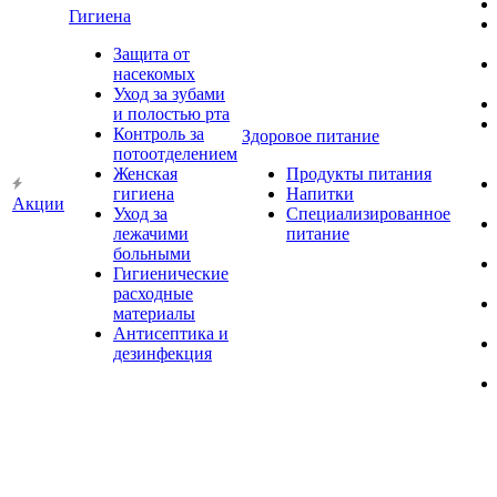
Гигиена
Защита от
насекомых
Уход за зубами
и полостью рта
Контроль за
Здоровое питание
потоотделением
Женская
Продукты питания
гигиена
Напитки
Акции
Уход за
Специализированное
лежачими
питание
больными
Гигиенические
расходные
материалы
Антисептика и
дезинфекция