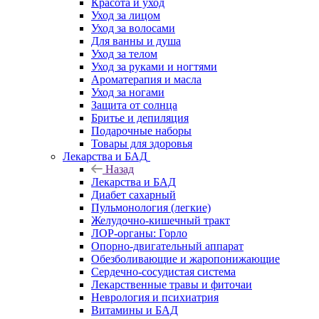
Красота и уход
Уход за лицом
Уход за волосами
Для ванны и душа
Уход за телом
Уход за руками и ногтями
Ароматерапия и масла
Уход за ногами
Защита от солнца
Бритье и депиляция
Подарочные наборы
Товары для здоровья
Лекарства и БАД
Назад
Лекарства и БАД
Диабет сахарный
Пульмонология (легкие)
Желудочно-кишечный тракт
ЛОР-органы: Горло
Опорно-двигательный аппарат
Обезболивающие и жаропонижающие
Сердечно-сосудистая система
Лекарственные травы и фиточаи
Неврология и психиатрия
Витамины и БАД