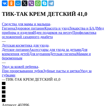
ТИК-ТАК КРЕМ ДЕТСКИЙ 41,0
Средства для мамы и малыша
Гигиена
Здоровое питание
Красота и уход
Лекарства и БАД
Мед
приборы и изделия
Идеи подарков на весну
Профилактика
осложнений сахарного диабета
—
Детская косметика для ухода
Детское питание
Аксессуары для ухода за детьми
Для
кормления детей
Для купания
Детская гигиена
Мамам и
беременным
—
Уход за кожей ребенка
При прорезывании зубов
Зубные пасты и щетки
Уход за
губками
—
ТИК-ТАК КРЕМ ДЕТСКИЙ 41,0
Артикул:
402896