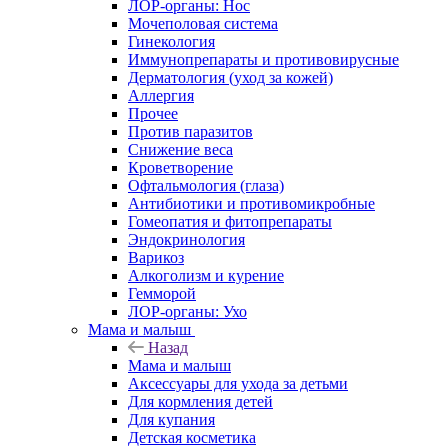
ЛОР-органы: Нос
Мочеполовая система
Гинекология
Иммунопрепараты и противовирусные
Дерматология (уход за кожей)
Аллергия
Прочее
Против паразитов
Снижение веса
Кроветворение
Офтальмология (глаза)
Антибиотики и противомикробные
Гомеопатия и фитопрепараты
Эндокринология
Варикоз
Алкоголизм и курение
Гемморой
ЛОР-органы: Ухо
Мама и малыш
Назад
Мама и малыш
Аксессуары для ухода за детьми
Для кормления детей
Для купания
Детская косметика