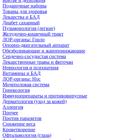
Бритье и депиляция
Подарочные наборы
Товары для здоровья
Лекарства и БАД
Диабет сахарный
Пульмонология (легкие)
Желудочно-кишечный тракт
ЛОР-органы: Горло
Опорно-двигательный аппарат
Обезболивающие и жаропонижающие
Сердечно-сосудистая система
Лекарственные травы и фиточаи
Неврология и психиатрия
Витамины и БАД
ЛОР-органы: Нос
Мочеполовая система
Гинекология
Иммунопрепараты и противовирусные
Дерматология (уход за кожей)
Аллергия
Прочее
Против паразитов
Снижение веса
Кроветворение
Офтальмология (глаза)