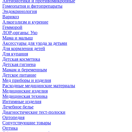
Антибиотики и противомикробные
Гомеопатия и фитопрепараты
Эндокринология
Варикоз
Алкоголизм и курение
Гемморой
ЛОР-органы: Ухо
Мама и малыш
Аксессуары для ухода за детьми
Для кормления детей
Для купания
Детская косметика
Детская гигиена
Мамам и беременным
Детское питание
Мед приборы и изделия
Расходные медицинские материалы
Медицинские изделия
Медицинская техника
Интимные изделия
Лечебное белье
Диагностические тест-полоски
Ортопедия
Сопутствующие товары
Оптика