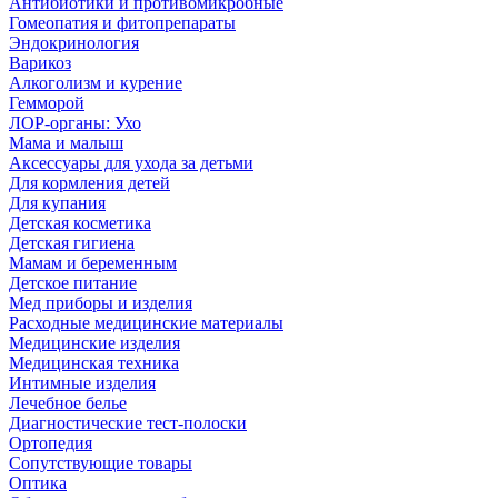
Антибиотики и противомикробные
Гомеопатия и фитопрепараты
Эндокринология
Варикоз
Алкоголизм и курение
Гемморой
ЛОР-органы: Ухо
Мама и малыш
Аксессуары для ухода за детьми
Для кормления детей
Для купания
Детская косметика
Детская гигиена
Мамам и беременным
Детское питание
Мед приборы и изделия
Расходные медицинские материалы
Медицинские изделия
Медицинская техника
Интимные изделия
Лечебное белье
Диагностические тест-полоски
Ортопедия
Сопутствующие товары
Оптика