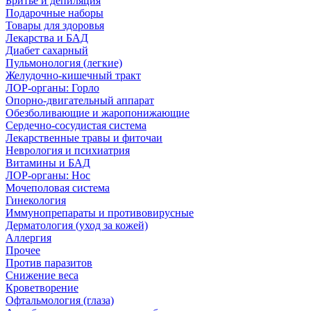
Бритье и депиляция
Подарочные наборы
Товары для здоровья
Лекарства и БАД
Диабет сахарный
Пульмонология (легкие)
Желудочно-кишечный тракт
ЛОР-органы: Горло
Опорно-двигательный аппарат
Обезболивающие и жаропонижающие
Сердечно-сосудистая система
Лекарственные травы и фиточаи
Неврология и психиатрия
Витамины и БАД
ЛОР-органы: Нос
Мочеполовая система
Гинекология
Иммунопрепараты и противовирусные
Дерматология (уход за кожей)
Аллергия
Прочее
Против паразитов
Снижение веса
Кроветворение
Офтальмология (глаза)