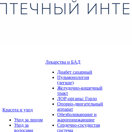
Лекарства и БАД
Диабет сахарный
Пульмонология
(легкие)
Желудочно-кишечный
тракт
ЛОР-органы: Горло
Опорно-двигательный
аппарат
Красота и уход
Обезболивающие и
Уход за лицом
жаропонижающие
Уход за
Сердечно-сосудистая
волосами
система