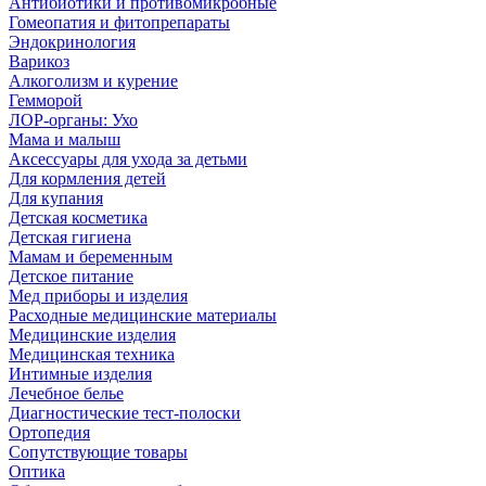
Антибиотики и противомикробные
Гомеопатия и фитопрепараты
Эндокринология
Варикоз
Алкоголизм и курение
Гемморой
ЛОР-органы: Ухо
Мама и малыш
Аксессуары для ухода за детьми
Для кормления детей
Для купания
Детская косметика
Детская гигиена
Мамам и беременным
Детское питание
Мед приборы и изделия
Расходные медицинские материалы
Медицинские изделия
Медицинская техника
Интимные изделия
Лечебное белье
Диагностические тест-полоски
Ортопедия
Сопутствующие товары
Оптика