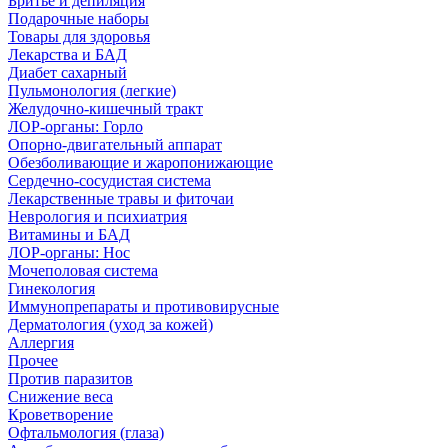
Бритье и депиляция
Подарочные наборы
Товары для здоровья
Лекарства и БАД
Диабет сахарный
Пульмонология (легкие)
Желудочно-кишечный тракт
ЛОР-органы: Горло
Опорно-двигательный аппарат
Обезболивающие и жаропонижающие
Сердечно-сосудистая система
Лекарственные травы и фиточаи
Неврология и психиатрия
Витамины и БАД
ЛОР-органы: Нос
Мочеполовая система
Гинекология
Иммунопрепараты и противовирусные
Дерматология (уход за кожей)
Аллергия
Прочее
Против паразитов
Снижение веса
Кроветворение
Офтальмология (глаза)