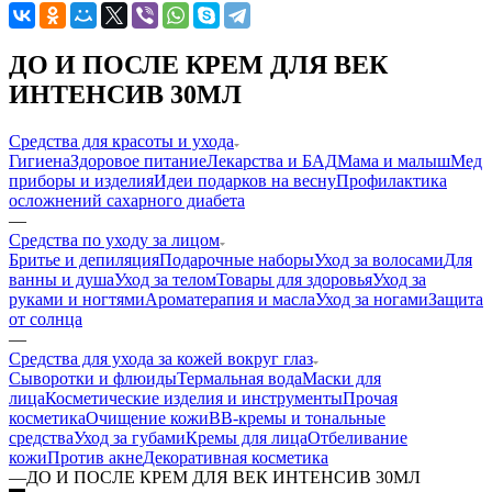
ДО И ПОСЛЕ КРЕМ ДЛЯ ВЕК
ИНТЕНСИВ 30МЛ
Средства для красоты и ухода
Гигиена
Здоровое питание
Лекарства и БАД
Мама и малыш
Мед
приборы и изделия
Идеи подарков на весну
Профилактика
осложнений сахарного диабета
—
Средства по уходу за лицом
Бритье и депиляция
Подарочные наборы
Уход за волосами
Для
ванны и душа
Уход за телом
Товары для здоровья
Уход за
руками и ногтями
Ароматерапия и масла
Уход за ногами
Защита
от солнца
—
Средства для ухода за кожей вокруг глаз
Сыворотки и флюиды
Термальная вода
Маски для
лица
Косметические изделия и инструменты
Прочая
косметика
Очищение кожи
BB-кремы и тональные
средства
Уход за губами
Кремы для лица
Отбеливание
кожи
Против акне
Декоративная косметика
—
ДО И ПОСЛЕ КРЕМ ДЛЯ ВЕК ИНТЕНСИВ 30МЛ