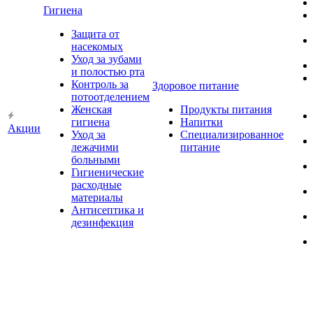
Гигиена
Защита от
насекомых
Уход за зубами
и полостью рта
Контроль за
Здоровое питание
потоотделением
Женская
Продукты питания
гигиена
Напитки
Акции
Уход за
Специализированное
лежачими
питание
больными
Гигиенические
расходные
материалы
Антисептика и
дезинфекция