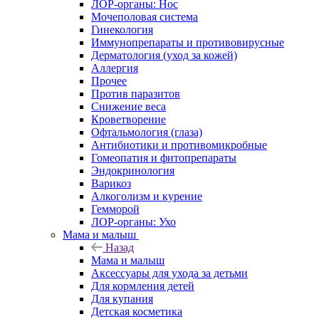
ЛОР-органы: Нос
Мочеполовая система
Гинекология
Иммунопрепараты и противовирусные
Дерматология (уход за кожей)
Аллергия
Прочее
Против паразитов
Снижение веса
Кроветворение
Офтальмология (глаза)
Антибиотики и противомикробные
Гомеопатия и фитопрепараты
Эндокринология
Варикоз
Алкоголизм и курение
Гемморой
ЛОР-органы: Ухо
Мама и малыш
Назад
Мама и малыш
Аксессуары для ухода за детьми
Для кормления детей
Для купания
Детская косметика