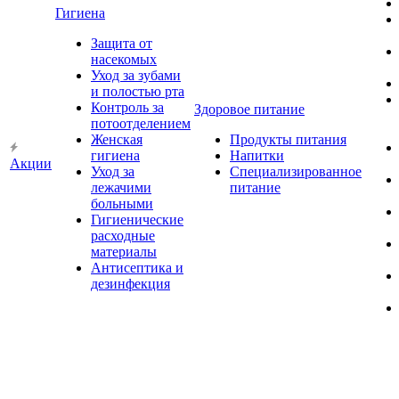
Гигиена
Защита от
насекомых
Уход за зубами
и полостью рта
Контроль за
Здоровое питание
потоотделением
Женская
Продукты питания
гигиена
Напитки
Акции
Уход за
Специализированное
лежачими
питание
больными
Гигиенические
расходные
материалы
Антисептика и
дезинфекция