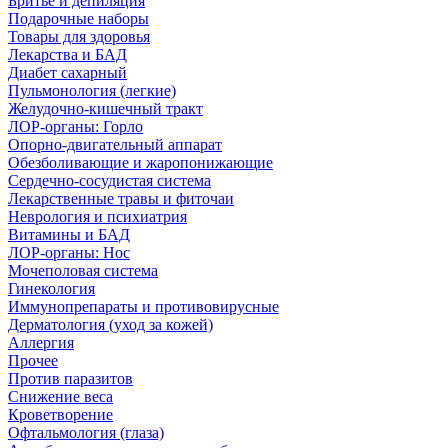
Бритье и депиляция
Подарочные наборы
Товары для здоровья
Лекарства и БАД
Диабет сахарный
Пульмонология (легкие)
Желудочно-кишечный тракт
ЛОР-органы: Горло
Опорно-двигательный аппарат
Обезболивающие и жаропонижающие
Сердечно-сосудистая система
Лекарственные травы и фиточаи
Неврология и психиатрия
Витамины и БАД
ЛОР-органы: Нос
Мочеполовая система
Гинекология
Иммунопрепараты и противовирусные
Дерматология (уход за кожей)
Аллергия
Прочее
Против паразитов
Снижение веса
Кроветворение
Офтальмология (глаза)