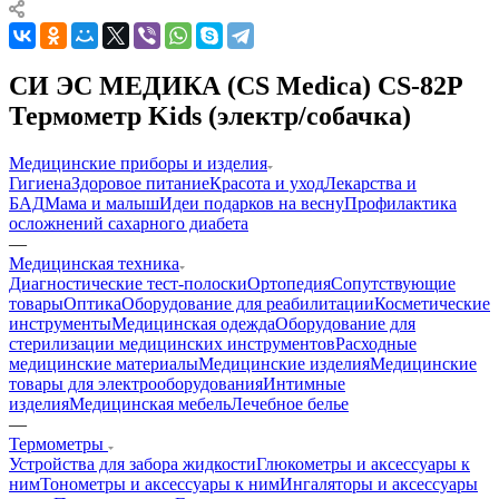
СИ ЭС МЕДИКА (CS Medica) CS-82P
Термометр Kids (электр/собачка)
Медицинские приборы и изделия
Гигиена
Здоровое питание
Красота и уход
Лекарства и
БАД
Мама и малыш
Идеи подарков на весну
Профилактика
осложнений сахарного диабета
—
Медицинская техника
Диагностические тест-полоски
Ортопедия
Сопутствующие
товары
Оптика
Оборудование для реабилитации
Косметические
инструменты
Медицинская одежда
Оборудование для
стерилизации медицинских инструментов
Расходные
медицинские материалы
Медицинские изделия
Медицинские
товары для электрооборудования
Интимные
изделия
Медицинская мебель
Лечебное белье
—
Термометры
Устройства для забора жидкости
Глюкометры и аксессуары к
ним
Тонометры и аксессуары к ним
Ингаляторы и аксессуары