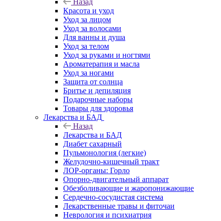
Назад
Красота и уход
Уход за лицом
Уход за волосами
Для ванны и душа
Уход за телом
Уход за руками и ногтями
Ароматерапия и масла
Уход за ногами
Защита от солнца
Бритье и депиляция
Подарочные наборы
Товары для здоровья
Лекарства и БАД
Назад
Лекарства и БАД
Диабет сахарный
Пульмонология (легкие)
Желудочно-кишечный тракт
ЛОР-органы: Горло
Опорно-двигательный аппарат
Обезболивающие и жаропонижающие
Сердечно-сосудистая система
Лекарственные травы и фиточаи
Неврология и психиатрия