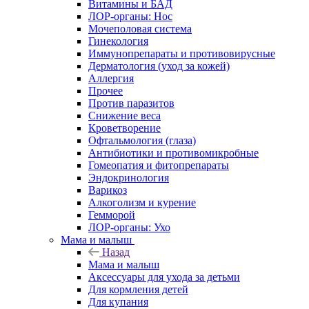
Витамины и БАД
ЛОР-органы: Нос
Мочеполовая система
Гинекология
Иммунопрепараты и противовирусные
Дерматология (уход за кожей)
Аллергия
Прочее
Против паразитов
Снижение веса
Кроветворение
Офтальмология (глаза)
Антибиотики и противомикробные
Гомеопатия и фитопрепараты
Эндокринология
Варикоз
Алкоголизм и курение
Гемморой
ЛОР-органы: Ухо
Мама и малыш
Назад
Мама и малыш
Аксессуары для ухода за детьми
Для кормления детей
Для купания