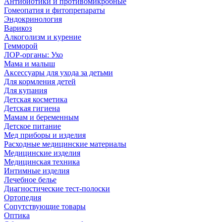
Антибиотики и противомикробные
Гомеопатия и фитопрепараты
Эндокринология
Варикоз
Алкоголизм и курение
Гемморой
ЛОР-органы: Ухо
Мама и малыш
Аксессуары для ухода за детьми
Для кормления детей
Для купания
Детская косметика
Детская гигиена
Мамам и беременным
Детское питание
Мед приборы и изделия
Расходные медицинские материалы
Медицинские изделия
Медицинская техника
Интимные изделия
Лечебное белье
Диагностические тест-полоски
Ортопедия
Сопутствующие товары
Оптика