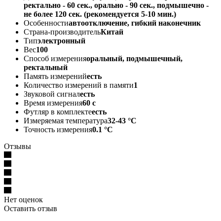
ректально - 60 сек., орально - 90 сек., подмышечно -
не более 120 сек. (рекомендуется 5-10 мин.)
Особенности
автоотключение, гибкий наконечник
Страна-производитель
Китай
Тип
электронный
Вес
100
Способ измерения
оральный, подмышечный,
ректальный
Память измерений
есть
Количество измерений в памяти
1
Звуковой сигнал
есть
Время измерения
60 с
Футляр в комплекте
есть
Измеряемая температура
32-43 °C
Точность измерения
0.1 °C
Отзывы
Нет оценок
Оставить отзыв