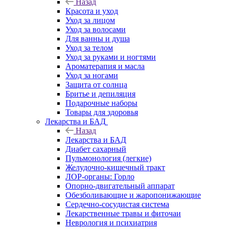
Назад
Красота и уход
Уход за лицом
Уход за волосами
Для ванны и душа
Уход за телом
Уход за руками и ногтями
Ароматерапия и масла
Уход за ногами
Защита от солнца
Бритье и депиляция
Подарочные наборы
Товары для здоровья
Лекарства и БАД
Назад
Лекарства и БАД
Диабет сахарный
Пульмонология (легкие)
Желудочно-кишечный тракт
ЛОР-органы: Горло
Опорно-двигательный аппарат
Обезболивающие и жаропонижающие
Сердечно-сосудистая система
Лекарственные травы и фиточаи
Неврология и психиатрия