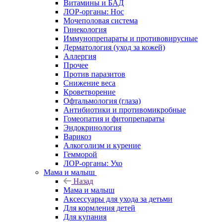
Витамины и БАД
ЛОР-органы: Нос
Мочеполовая система
Гинекология
Иммунопрепараты и противовирусные
Дерматология (уход за кожей)
Аллергия
Прочее
Против паразитов
Снижение веса
Кроветворение
Офтальмология (глаза)
Антибиотики и противомикробные
Гомеопатия и фитопрепараты
Эндокринология
Варикоз
Алкоголизм и курение
Гемморой
ЛОР-органы: Ухо
Мама и малыш
Назад
Мама и малыш
Аксессуары для ухода за детьми
Для кормления детей
Для купания