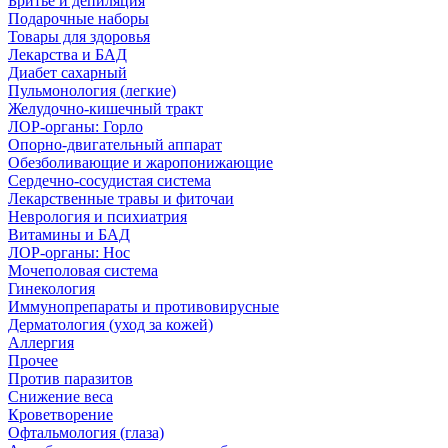
Бритье и депиляция
Подарочные наборы
Товары для здоровья
Лекарства и БАД
Диабет сахарный
Пульмонология (легкие)
Желудочно-кишечный тракт
ЛОР-органы: Горло
Опорно-двигательный аппарат
Обезболивающие и жаропонижающие
Сердечно-сосудистая система
Лекарственные травы и фиточаи
Неврология и психиатрия
Витамины и БАД
ЛОР-органы: Нос
Мочеполовая система
Гинекология
Иммунопрепараты и противовирусные
Дерматология (уход за кожей)
Аллергия
Прочее
Против паразитов
Снижение веса
Кроветворение
Офтальмология (глаза)