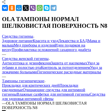
OLA ТАМПОНЫ НОРМАЛ
ШЕЛКОВИСТАЯ ПОВЕРХНОСТЬ N8
Средства гигиены
Здоровое питание
Красота и уход
Лекарства и БАД
Мама и
малыш
Мед приборы и изделия
Идеи подарков на
весну
Профилактика осложнений сахарного диабета
—
Средства женской гигиены
Антисептика и дезинфекция
Защита от насекомых
Уход за
зубами и полостью рта
Контроль за потоотделением
Уход за
лежачими больными
Гигиенические расходные материалы
—
Тампоны гигиенические
Прокладки для критических дней
Прокладки
ежедневные
Очищающие средства для интимной
гигиены
Влажные салфетки для интимной гигиены
Средства
для здоровья интимной сферы
—
OLA ТАМПОНЫ НОРМАЛ ШЕЛКОВИСТАЯ
ПОВЕРХНОСТЬ N8