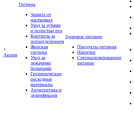
Гигиена
Защита от
насекомых
Уход за зубами
и полостью рта
Контроль за
Здоровое питание
потоотделением
Женская
Продукты питания
гигиена
Напитки
Акции
Уход за
Специализированное
лежачими
питание
больными
Гигиенические
расходные
материалы
Антисептика и
дезинфекция