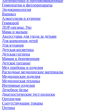
Антибиотики и противомикробные
Гомеопатия и фитопрепараты
Эндокринология
Варикоз
Алкоголизм и курение
Гемморой
ЛОР-органы: Ухо
Мама и малыш
Аксессуары для ухода за детьми
Для кормления детей
Для купания
Детская косметика
Детская гигиена
Мамам и беременным
Детское питание
Мед приборы и изделия
Расходные медицинские материалы
Медицинские изделия
Медицинская техника
Интимные изделия
Лечебное белье
Диагностические тест-полоски
Ортопедия
Сопутствующие товары
Оптика