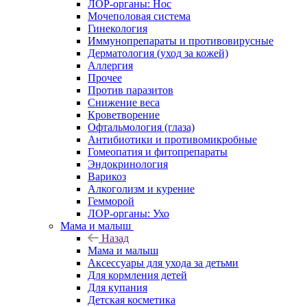
ЛОР-органы: Нос
Мочеполовая система
Гинекология
Иммунопрепараты и противовирусные
Дерматология (уход за кожей)
Аллергия
Прочее
Против паразитов
Снижение веса
Кроветворение
Офтальмология (глаза)
Антибиотики и противомикробные
Гомеопатия и фитопрепараты
Эндокринология
Варикоз
Алкоголизм и курение
Гемморой
ЛОР-органы: Ухо
Мама и малыш
Назад
Мама и малыш
Аксессуары для ухода за детьми
Для кормления детей
Для купания
Детская косметика