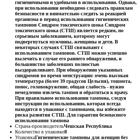
гигиеничными и удобными в использовании. Однако,
при использовании необходимо следовать правилам
безопасности и внимательно следить за реакцией
организма в период использования гигиенических
тампонов Синдром токсического шока Синдром
токсического шока (СТШ) является редким, но
серьезным заболеванием, которому могут
подвергнуться мужчины, женщины и дети. В
некоторых случаях СТШ связывают с
использованием тампонов. СТШ можно успешно
вылечить в случае его раннего обнаружения, и
большинство заболевших полностью
выздоравливают. При обнаружении указанных
синдромов во время менструации: очень высокая
температура (более 39 градусов Цельсия), тошнота,
понос, головокружение, общая слабость - нужно
немедленно извлечь тампон и обратиться к врачу.
При правильном использовании тампона, следуя
инструкции по использованию, которая всегда
находится в упаковке с тампонами, вы избежите
риска развития СТШ. Для гарантии безопасного
использования тампона
Страна-производитель
Чешская Республика
Количество в упаковке
8
Упаковка
Гигиенические тампоны для женщин без