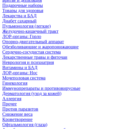
Бритье и депиляция
Подарочные наборы
Товары для здоровья
Лекарства и БАД
Диабет сахарный
Пульмонология (легкие)
Желудочно-кишечный тракт
ЛОР-органы: Горло
Опорно-двигательный аппарат
Обезболивающие и жаропонижающие
Сердечно-сосудистая система
Лекарственные травы и фиточаи
Неврология и психиатрия
Витамины и БАД
ЛОР-органы: Нос
Мочеполовая система
Гинекология
Иммунопрепараты и противовирусные
Дерматология (уход за кожей)
Аллергия
Прочее
Против паразитов
Снижение веса
Кроветворение
Офтальмология (глаза)