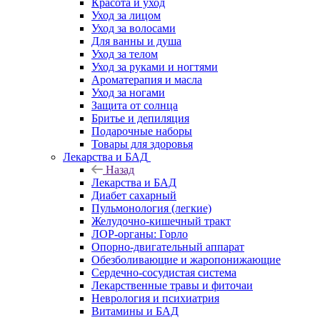
Красота и уход
Уход за лицом
Уход за волосами
Для ванны и душа
Уход за телом
Уход за руками и ногтями
Ароматерапия и масла
Уход за ногами
Защита от солнца
Бритье и депиляция
Подарочные наборы
Товары для здоровья
Лекарства и БАД
Назад
Лекарства и БАД
Диабет сахарный
Пульмонология (легкие)
Желудочно-кишечный тракт
ЛОР-органы: Горло
Опорно-двигательный аппарат
Обезболивающие и жаропонижающие
Сердечно-сосудистая система
Лекарственные травы и фиточаи
Неврология и психиатрия
Витамины и БАД