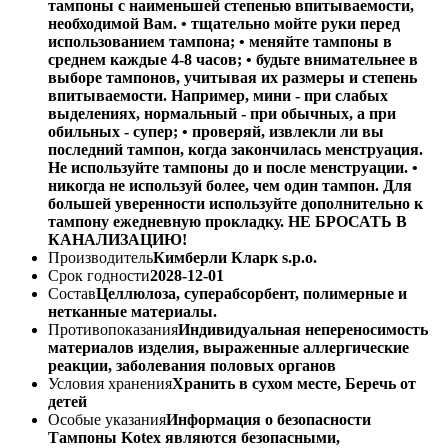
тампоны с наименьшей степенью впитываемости,
необходимой Вам. • тщательно мойте руки перед
использованием тампона; • меняйте тампоны в
среднем каждые 4-8 часов; • будьте внимательнее в
выборе тампонов, учитывая их размеры и степень
впитываемости. Например, мини - при слабых
выделениях, нормальный - при обычных, а при
обильных - супер; • проверяй, извлекли ли вы
последний тампон, когда закончилась менструация.
Не используйте тампоны до и после менструации. •
никогда не используй более, чем один тампон. Для
большей уверенности используйте дополнительно к
тампону ежедневную прокладку. НЕ БРОСАТЬ В
КАНАЛИЗАЦИЮ!
Производитель
Кимберли Кларк s.p.o.
Срок годности
2028-12-01
Состав
Целлюлоза, суперабсорбент, полимерные и
нетканные материалы.
Противопоказания
Индивидуальная непереносимость
материалов изделия, выраженные аллергические
реакции, заболевания половых органов
Условия хранения
Хранить в сухом месте, Беречь от
детей
Особые указания
Информация о безопасности
Тампоны Kotex являются безопасными,