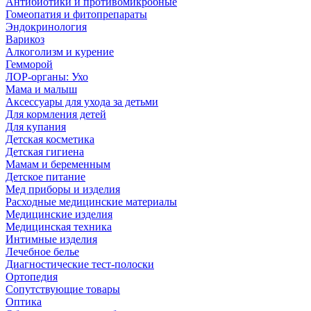
Антибиотики и противомикробные
Гомеопатия и фитопрепараты
Эндокринология
Варикоз
Алкоголизм и курение
Гемморой
ЛОР-органы: Ухо
Мама и малыш
Аксессуары для ухода за детьми
Для кормления детей
Для купания
Детская косметика
Детская гигиена
Мамам и беременным
Детское питание
Мед приборы и изделия
Расходные медицинские материалы
Медицинские изделия
Медицинская техника
Интимные изделия
Лечебное белье
Диагностические тест-полоски
Ортопедия
Сопутствующие товары
Оптика