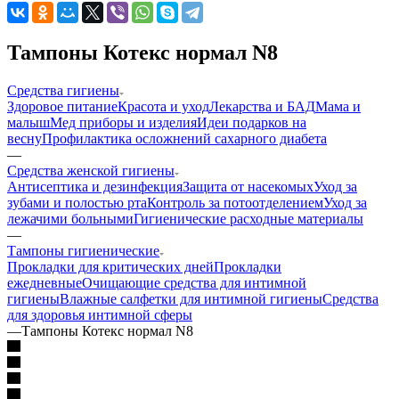
Тампоны Котекс нормал N8
Средства гигиены
Здоровое питание
Красота и уход
Лекарства и БАД
Мама и
малыш
Мед приборы и изделия
Идеи подарков на
весну
Профилактика осложнений сахарного диабета
—
Средства женской гигиены
Антисептика и дезинфекция
Защита от насекомых
Уход за
зубами и полостью рта
Контроль за потоотделением
Уход за
лежачими больными
Гигиенические расходные материалы
—
Тампоны гигиенические
Прокладки для критических дней
Прокладки
ежедневные
Очищающие средства для интимной
гигиены
Влажные салфетки для интимной гигиены
Средства
для здоровья интимной сферы
—
Тампоны Котекс нормал N8