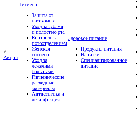
Гигиена
Защита от
насекомых
Уход за зубами
и полостью рта
Контроль за
Здоровое питание
потоотделением
Женская
Продукты питания
гигиена
Напитки
Акции
Уход за
Специализированное
лежачими
питание
больными
Гигиенические
расходные
материалы
Антисептика и
дезинфекция