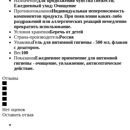
Назначение
Для продолжения чувства свежести;
Ежедневный уход; Очищение
Противопоказания
Индивидуальная непереносимость
компонентов продукта. При появлении каких-либо
раздражений или аллергических реакций немедленно
прекратить использование.
Условия хранения
Беречь от детей
Страна-производитель
Россия
Упаковка
Гель для интимной гигиены - 500 мл, флакон
с дозатором.
Вес
100
Показания
Ежедневное применение для интимной
гигиены - очищение, увлажнение, антисептическое
действие.
Отзывы
Нет оценок
Оставить отзыв