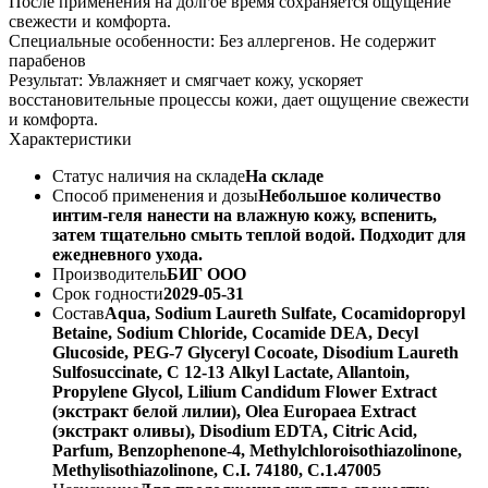
После применения на долгое время сохраняется ощущение
свежести и комфорта.
Специальные особенности: Без аллергенов. Не содержит
парабенов
Результат: Увлажняет и смягчает кожу, ускоряет
восстановительные процессы кожи, дает ощущение свежести
и комфорта.
Характеристики
Статус наличия на складе
На складе
Способ применения и дозы
Небольшое количество
интим-геля нанести на влажную кожу, вспенить,
затем тщательно смыть теплой водой. Подходит для
ежедневного ухода.
Производитель
БИГ ООО
Срок годности
2029-05-31
Состав
Aqua, Sodium Laureth Sulfate, Cocamidopropyl
Betaine, Sodium Chloride, Cocamide DEA, Decyl
Glucoside, PEG-7 Glyceryl Cocoate, Disodium Laureth
Sulfosuccinate, С 12-13 Alkyl Lactate, Allantoin,
Propylene Glycol, Lilium Candidum Flower Extract
(экстракт белой лилии), Olea Europaea Еxtract
(экстракт оливы), Disodium EDTA, Citric Acid,
Parfum, Benzophenone-4, Methylchlоroisothiazolinone,
Мethylisothiazolinone, С.I. 74180, С.1.47005