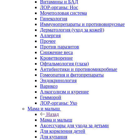
Витамины и БАД
ЛОР-органы: Нос
Мочеполовая система
Гинекология
Иммунопрепараты и противовирусные
Дерматология (уход за кожей)
Аллергия
Прочее
Против паразитов
Снижение веса
Кроветворение
Офтальмология (глаза)
Антибиотики и противомикробные
Гомеопатия и фитопрепараты
Эндокринология
Варикоз
Алкоголизм и курение
Гемморой
ЛОР-органы: Ухо
Мама и малыш
Назад
Мама и малыш
Аксессуары для ухода за детьми
Для кормления детей
Для купания