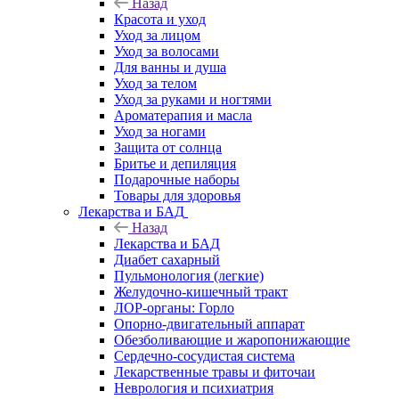
Назад
Красота и уход
Уход за лицом
Уход за волосами
Для ванны и душа
Уход за телом
Уход за руками и ногтями
Ароматерапия и масла
Уход за ногами
Защита от солнца
Бритье и депиляция
Подарочные наборы
Товары для здоровья
Лекарства и БАД
Назад
Лекарства и БАД
Диабет сахарный
Пульмонология (легкие)
Желудочно-кишечный тракт
ЛОР-органы: Горло
Опорно-двигательный аппарат
Обезболивающие и жаропонижающие
Сердечно-сосудистая система
Лекарственные травы и фиточаи
Неврология и психиатрия