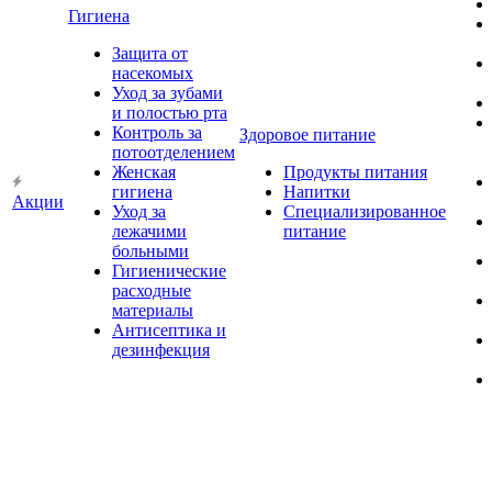
Гигиена
Защита от
насекомых
Уход за зубами
и полостью рта
Контроль за
Здоровое питание
потоотделением
Женская
Продукты питания
гигиена
Напитки
Акции
Уход за
Специализированное
лежачими
питание
больными
Гигиенические
расходные
материалы
Антисептика и
дезинфекция