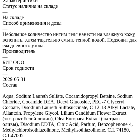
Характеристики
Статус наличия на складе
—
На складе
Способ применения и дозы
—
Небольшое количество интим-геля нанести на влажную кожу,
вспенить, затем тщательно смыть теплой водой. Подходит для
ежедневного ухода.
Производитель
—
БИГ ООО
Срок годности
—
2029-05-31
Состав
—
Aqua, Sodium Laureth Sulfate, Cocamidopropyl Betaine, Sodium
Chloride, Cocamide DEA, Decyl Glucoside, PEG-7 Glyceryl
Cocoate, Disodium Laureth Sulfosuccinate, С 12-13 Alkyl Lactate,
Allantoin, Propylene Glycol, Lilium Candidum Flower Extract
(экстракт белой лилии), Olea Europaea Еxtract (экстракт
оливы), Disodium EDTA, Citric Acid, Parfum, Benzophenone-4,
Methylchlоroisothiazolinone, Мethylisothiazolinone, С.I. 74180,
С.1.47005