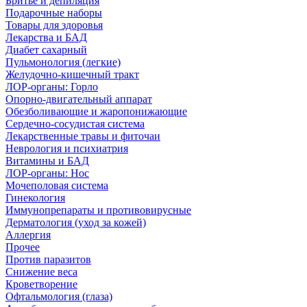
Бритье и депиляция
Подарочные наборы
Товары для здоровья
Лекарства и БАД
Диабет сахарный
Пульмонология (легкие)
Желудочно-кишечный тракт
ЛОР-органы: Горло
Опорно-двигательный аппарат
Обезболивающие и жаропонижающие
Сердечно-сосудистая система
Лекарственные травы и фиточаи
Неврология и психиатрия
Витамины и БАД
ЛОР-органы: Нос
Мочеполовая система
Гинекология
Иммунопрепараты и противовирусные
Дерматология (уход за кожей)
Аллергия
Прочее
Против паразитов
Снижение веса
Кроветворение
Офтальмология (глаза)