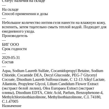
Статус наличия на складе
—
На складе
Способ применения и дозы
—
Небольшое количество интим-геля нанести на влажную кожу,
вспенить, затем тщательно смыть теплой водой. Подходит для
ежедневного ухода.
Производитель
—
БИГ ООО
Срок годности
—
2029-05-31
Состав
—
Aqua, Sodium Laureth Sulfate, Cocamidopropyl Betaine, Sodium
Chloride, Cocamide DEA, Decyl Glucoside, PEG-7 Glyceryl
Cocoate, Disodium Laureth Sulfosuccinate, С 12-13 Alkyl Lactate,
Allantoin, Propylene Glycol, Lilium Candidum Flower Extract
(экстракт белой лилии), Olea Europaea Еxtract (экстракт
оливы), Disodium EDTA, Citric Acid, Parfum, Benzophenone-4,
Methylchlоroisothiazolinone, Мethylisothiazolinone, С.I. 74180,
С.1.47005
Назначение