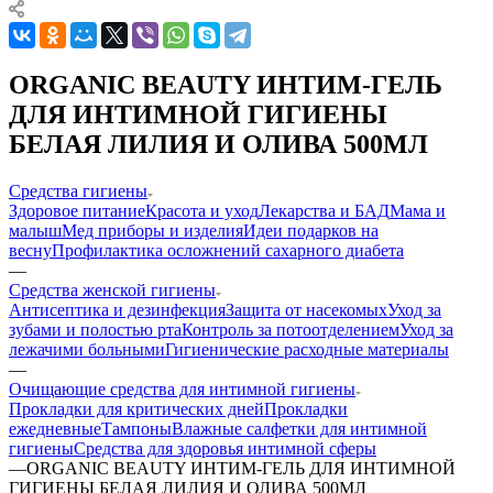
ORGANIC BEAUTY ИНТИМ-ГЕЛЬ
ДЛЯ ИНТИМНОЙ ГИГИЕНЫ
БЕЛАЯ ЛИЛИЯ И ОЛИВА 500МЛ
Средства гигиены
Здоровое питание
Красота и уход
Лекарства и БАД
Мама и
малыш
Мед приборы и изделия
Идеи подарков на
весну
Профилактика осложнений сахарного диабета
—
Средства женской гигиены
Антисептика и дезинфекция
Защита от насекомых
Уход за
зубами и полостью рта
Контроль за потоотделением
Уход за
лежачими больными
Гигиенические расходные материалы
—
Очищающие средства для интимной гигиены
Прокладки для критических дней
Прокладки
ежедневные
Тампоны
Влажные салфетки для интимной
гигиены
Средства для здоровья интимной сферы
—
ORGANIC BEAUTY ИНТИМ-ГЕЛЬ ДЛЯ ИНТИМНОЙ
ГИГИЕНЫ БЕЛАЯ ЛИЛИЯ И ОЛИВА 500МЛ