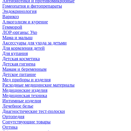
Антибиотики и противомикробные
Гомеопатия и фитопрепараты
Эндокринология
Варикоз
Алкоголизм и курение
Гемморой
ЛОР-органы: Ухо
Мама и малыш
Аксессуары для ухода за детьми
Для кормления детей
Для купания
Детская косметика
Детская гигиена
Мамам и беременным
Детское питание
Мед приборы и изделия
Расходные медицинские материалы
Медицинские изделия
Медицинская техника
Интимные изделия
Лечебное белье
Диагностические тест-полоски
Ортопедия
Сопутствующие товары
Оптика