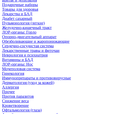
Бритье и депиляция
Подарочные наборы
Товары для здоровья
Лекарства и БАД
Диабет сахарный
Пульмонология (легкие)
Желудочно-кишечный тракт
ЛОР-органы: Горло
Опорно-двигательный аппарат
Обезболивающие и жаропонижающие
Сердечно-сосудистая система
Лекарственные травы и фиточаи
Неврология и психиатрия
Витамины и БАД
ЛОР-органы: Нос
Мочеполовая система
Гинекология
Иммунопрепараты и противовирусные
Дерматология (уход за кожей)
Аллергия
Прочее
Против паразитов
Снижение веса
Кроветворение
Офтальмология (глаза)