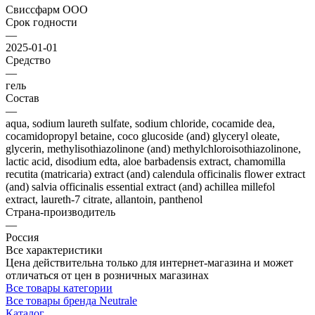
Свиссфарм ООО
Срок годности
—
2025-01-01
Средство
—
гель
Состав
—
aqua, sodium laureth sulfate, sodium chloride, cocamide dеа,
сocamidopropyl betaine, coco glucoside (and) glyceryl oleate,
glycerin, methylisothiazolinone (and) methylchloroisothiazolinonе,
lactic acid, disodium edta, aloe barbadensis extract, chamomilla
recutita (matricaria) extract (and) calendula officinalis flower extract
(and) salvia officinalis essential extract (and) achillea millefol
extract, laureth-7 citrate, allantoin, panthenol
Страна-производитель
—
Россия
Все характеристики
Цена действительна только для интернет-магазина и может
отличаться от цен в розничных магазинах
Все товары категории
Все товары бренда Neutrale
Каталог