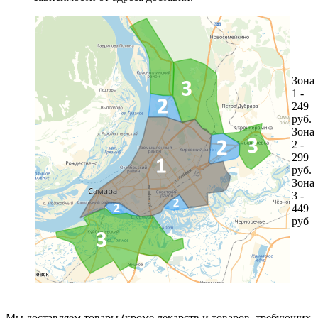
Зона
1 -
249
руб.
Зона
2 -
299
руб.
Зона
3 -
449
руб
Мы доставляем товары (кроме лекарств и товаров, требующих