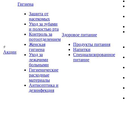
Гигиена
Защита от
насекомых
Уход за зубами
и полостью рта
Контроль за
Здоровое питание
потоотделением
Женская
Продукты питания
гигиена
Напитки
Акции
Уход за
Специализированное
лежачими
питание
больными
Гигиенические
расходные
материалы
Антисептика и
дезинфекция