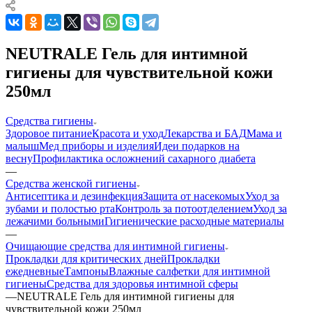
NEUTRALE Гель для интимной
гигиены для чувствительной кожи
250мл
Средства гигиены
Здоровое питание
Красота и уход
Лекарства и БАД
Мама и
малыш
Мед приборы и изделия
Идеи подарков на
весну
Профилактика осложнений сахарного диабета
—
Средства женской гигиены
Антисептика и дезинфекция
Защита от насекомых
Уход за
зубами и полостью рта
Контроль за потоотделением
Уход за
лежачими больными
Гигиенические расходные материалы
—
Очищающие средства для интимной гигиены
Прокладки для критических дней
Прокладки
ежедневные
Тампоны
Влажные салфетки для интимной
гигиены
Средства для здоровья интимной сферы
—
NEUTRALE Гель для интимной гигиены для
чувствительной кожи 250мл