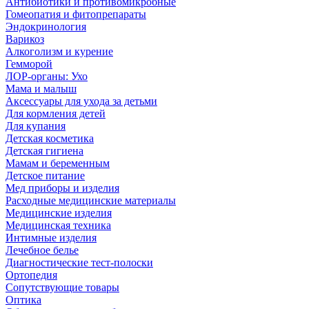
Антибиотики и противомикробные
Гомеопатия и фитопрепараты
Эндокринология
Варикоз
Алкоголизм и курение
Гемморой
ЛОР-органы: Ухо
Мама и малыш
Аксессуары для ухода за детьми
Для кормления детей
Для купания
Детская косметика
Детская гигиена
Мамам и беременным
Детское питание
Мед приборы и изделия
Расходные медицинские материалы
Медицинские изделия
Медицинская техника
Интимные изделия
Лечебное белье
Диагностические тест-полоски
Ортопедия
Сопутствующие товары
Оптика