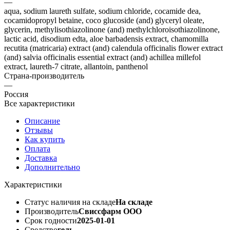
—
aqua, sodium laureth sulfate, sodium chloride, cocamide dеа,
сocamidopropyl betaine, coco glucoside (and) glyceryl oleate,
glycerin, methylisothiazolinone (and) methylchloroisothiazolinonе,
lactic acid, disodium edta, aloe barbadensis extract, chamomilla
recutita (matricaria) extract (and) calendula officinalis flower extract
(and) salvia officinalis essential extract (and) achillea millefol
extract, laureth-7 citrate, allantoin, panthenol
Страна-производитель
—
Россия
Все характеристики
Описание
Отзывы
Как купить
Оплата
Доставка
Дополнительно
Характеристики
Статус наличия на складе
На складе
Производитель
Свиссфарм ООО
Срок годности
2025-01-01
Средство
гель