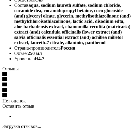
Состав
aqua, sodium laureth sulfate, sodium chloride,
cocamide dеа, сocamidopropyl betaine, coco glucoside
(and) glyceryl oleate, glycerin, methylisothiazolinone (and)
methylchloroisothiazolinonе, lactic acid, disodium edta,
aloe barbadensis extract, chamomilla recutita (matricaria)
extract (and) calendula officinalis flower extract (and)
salvia officinalis essential extract (and) achillea millefol
extract, laureth-7 citrate, allantoin, panthenol
Страна-производитель
Россия
Объем
250 мл
Уровень pH
4.7
Отзывы
Нет оценок
Оставить отзыв
Загрузка отзывов...