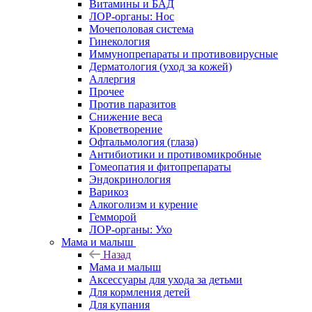
Витамины и БАД
ЛОР-органы: Нос
Мочеполовая система
Гинекология
Иммунопрепараты и противовирусные
Дерматология (уход за кожей)
Аллергия
Прочее
Против паразитов
Снижение веса
Кроветворение
Офтальмология (глаза)
Антибиотики и противомикробные
Гомеопатия и фитопрепараты
Эндокринология
Варикоз
Алкоголизм и курение
Гемморой
ЛОР-органы: Ухо
Мама и малыш
Назад
Мама и малыш
Аксессуары для ухода за детьми
Для кормления детей
Для купания