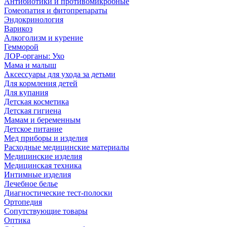
Антибиотики и противомикробные
Гомеопатия и фитопрепараты
Эндокринология
Варикоз
Алкоголизм и курение
Гемморой
ЛОР-органы: Ухо
Мама и малыш
Аксессуары для ухода за детьми
Для кормления детей
Для купания
Детская косметика
Детская гигиена
Мамам и беременным
Детское питание
Мед приборы и изделия
Расходные медицинские материалы
Медицинские изделия
Медицинская техника
Интимные изделия
Лечебное белье
Диагностические тест-полоски
Ортопедия
Сопутствующие товары
Оптика