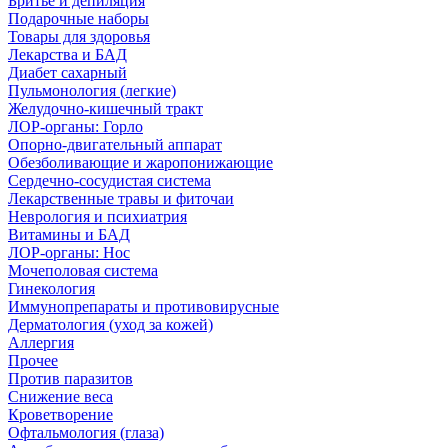
Бритье и депиляция
Подарочные наборы
Товары для здоровья
Лекарства и БАД
Диабет сахарный
Пульмонология (легкие)
Желудочно-кишечный тракт
ЛОР-органы: Горло
Опорно-двигательный аппарат
Обезболивающие и жаропонижающие
Сердечно-сосудистая система
Лекарственные травы и фиточаи
Неврология и психиатрия
Витамины и БАД
ЛОР-органы: Нос
Мочеполовая система
Гинекология
Иммунопрепараты и противовирусные
Дерматология (уход за кожей)
Аллергия
Прочее
Против паразитов
Снижение веса
Кроветворение
Офтальмология (глаза)