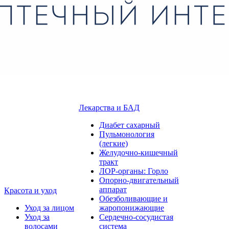
Лекарства и БАД
Диабет сахарный
Пульмонология
(легкие)
Желудочно-кишечный
тракт
ЛОР-органы: Горло
Опорно-двигательный
аппарат
Красота и уход
Обезболивающие и
Уход за лицом
жаропонижающие
Уход за
Сердечно-сосудистая
волосами
система