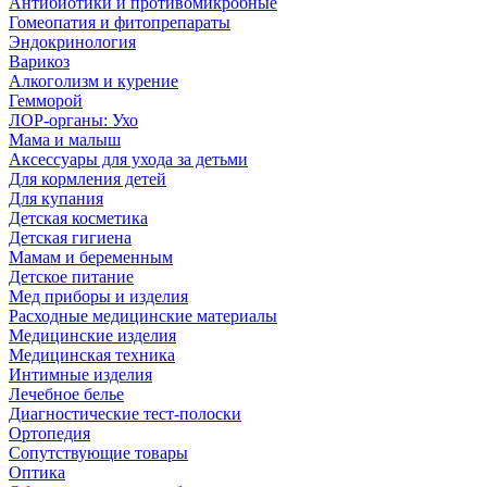
Антибиотики и противомикробные
Гомеопатия и фитопрепараты
Эндокринология
Варикоз
Алкоголизм и курение
Гемморой
ЛОР-органы: Ухо
Мама и малыш
Аксессуары для ухода за детьми
Для кормления детей
Для купания
Детская косметика
Детская гигиена
Мамам и беременным
Детское питание
Мед приборы и изделия
Расходные медицинские материалы
Медицинские изделия
Медицинская техника
Интимные изделия
Лечебное белье
Диагностические тест-полоски
Ортопедия
Сопутствующие товары
Оптика