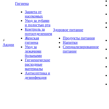
Гигиена
Защита от
насекомых
Уход за зубами
и полостью рта
Контроль за
Здоровое питание
потоотделением
Женская
Продукты питания
гигиена
Напитки
Акции
Уход за
Специализированное
лежачими
питание
больными
Гигиенические
расходные
материалы
Антисептика и
дезинфекция