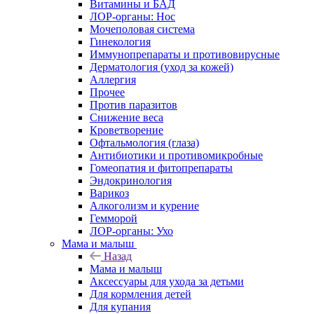
Витамины и БАД
ЛОР-органы: Нос
Мочеполовая система
Гинекология
Иммунопрепараты и противовирусные
Дерматология (уход за кожей)
Аллергия
Прочее
Против паразитов
Снижение веса
Кроветворение
Офтальмология (глаза)
Антибиотики и противомикробные
Гомеопатия и фитопрепараты
Эндокринология
Варикоз
Алкоголизм и курение
Гемморой
ЛОР-органы: Ухо
Мама и малыш
Назад
Мама и малыш
Аксессуары для ухода за детьми
Для кормления детей
Для купания