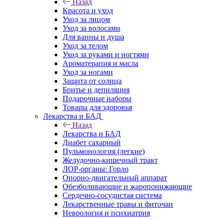
Назад
Красота и уход
Уход за лицом
Уход за волосами
Для ванны и душа
Уход за телом
Уход за руками и ногтями
Ароматерапия и масла
Уход за ногами
Защита от солнца
Бритье и депиляция
Подарочные наборы
Товары для здоровья
Лекарства и БАД
Назад
Лекарства и БАД
Диабет сахарный
Пульмонология (легкие)
Желудочно-кишечный тракт
ЛОР-органы: Горло
Опорно-двигательный аппарат
Обезболивающие и жаропонижающие
Сердечно-сосудистая система
Лекарственные травы и фиточаи
Неврология и психиатрия