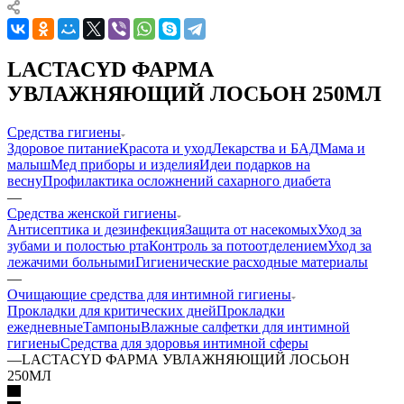
LACTACYD ФАРМА
УВЛАЖНЯЮЩИЙ ЛОСЬОН 250МЛ
Средства гигиены
Здоровое питание
Красота и уход
Лекарства и БАД
Мама и
малыш
Мед приборы и изделия
Идеи подарков на
весну
Профилактика осложнений сахарного диабета
—
Средства женской гигиены
Антисептика и дезинфекция
Защита от насекомых
Уход за
зубами и полостью рта
Контроль за потоотделением
Уход за
лежачими больными
Гигиенические расходные материалы
—
Очищающие средства для интимной гигиены
Прокладки для критических дней
Прокладки
ежедневные
Тампоны
Влажные салфетки для интимной
гигиены
Средства для здоровья интимной сферы
—
LACTACYD ФАРМА УВЛАЖНЯЮЩИЙ ЛОСЬОН
250МЛ