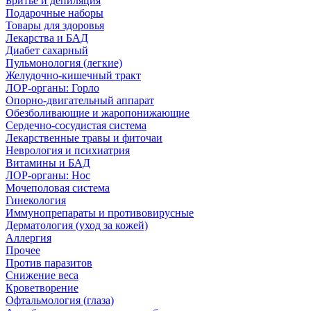
Бритье и депиляция
Подарочные наборы
Товары для здоровья
Лекарства и БАД
Диабет сахарный
Пульмонология (легкие)
Желудочно-кишечный тракт
ЛОР-органы: Горло
Опорно-двигательный аппарат
Обезболивающие и жаропонижающие
Сердечно-сосудистая система
Лекарственные травы и фиточаи
Неврология и психиатрия
Витамины и БАД
ЛОР-органы: Нос
Мочеполовая система
Гинекология
Иммунопрепараты и противовирусные
Дерматология (уход за кожей)
Аллергия
Прочее
Против паразитов
Снижение веса
Кроветворение
Офтальмология (глаза)