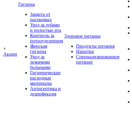
Гигиена
Защита от
насекомых
Уход за зубами
и полостью рта
Контроль за
Здоровое питание
потоотделением
Женская
Продукты питания
гигиена
Напитки
Акции
Уход за
Специализированное
лежачими
питание
больными
Гигиенические
расходные
материалы
Антисептика и
дезинфекция