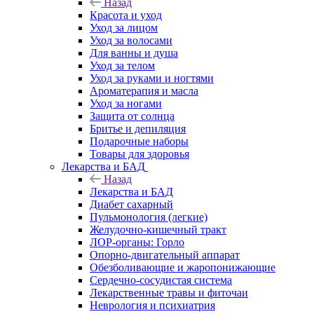
Назад
Красота и уход
Уход за лицом
Уход за волосами
Для ванны и душа
Уход за телом
Уход за руками и ногтями
Ароматерапия и масла
Уход за ногами
Защита от солнца
Бритье и депиляция
Подарочные наборы
Товары для здоровья
Лекарства и БАД
Назад
Лекарства и БАД
Диабет сахарный
Пульмонология (легкие)
Желудочно-кишечный тракт
ЛОР-органы: Горло
Опорно-двигательный аппарат
Обезболивающие и жаропонижающие
Сердечно-сосудистая система
Лекарственные травы и фиточаи
Неврология и психиатрия