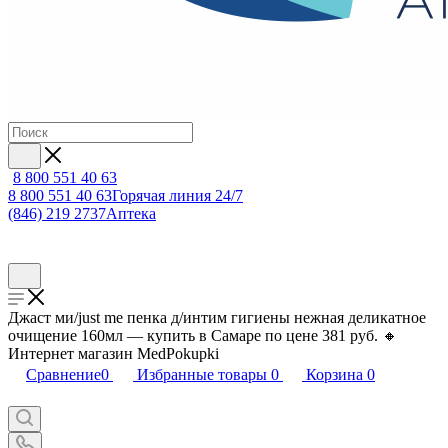
8 800 551 40 63
8 800 551 40 63
Горячая линия 24/7
(846) 219 2737
Аптека
Джаст ми/just me пенка д/интим гигиены нежная деликатное
очищение 160мл — купить в Самаре по цене 381 руб. 🔸
Интернет магазин MedPokupki
Сравнение
0
Избранные товары
0
Корзина
0