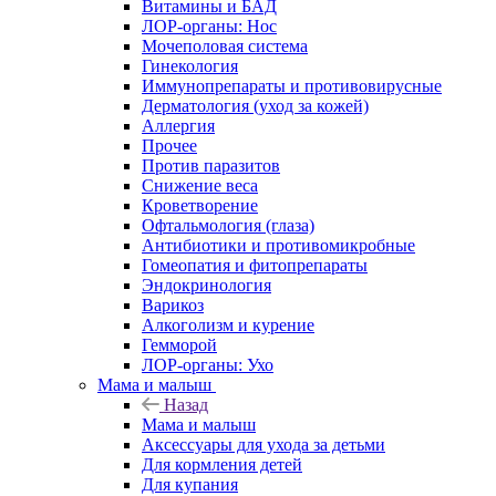
Витамины и БАД
ЛОР-органы: Нос
Мочеполовая система
Гинекология
Иммунопрепараты и противовирусные
Дерматология (уход за кожей)
Аллергия
Прочее
Против паразитов
Снижение веса
Кроветворение
Офтальмология (глаза)
Антибиотики и противомикробные
Гомеопатия и фитопрепараты
Эндокринология
Варикоз
Алкоголизм и курение
Гемморой
ЛОР-органы: Ухо
Мама и малыш
Назад
Мама и малыш
Аксессуары для ухода за детьми
Для кормления детей
Для купания