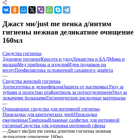
Джаст ми/just me пенка д/интим
гигиены нежная деликатное очищение
160мл
Средства гигиены
Здоровое питание
Красота и уход
Лекарства и БАД
Мама и
малыш
Мед приборы и изделия
Идеи подарков на
весну
Профилактика осложнений сахарного диабета
—
Средства женской гигиены
Антисептика и дезинфекция
Защита от насекомых
Уход за
зубами и полостью рта
Контроль за потоотделением
Уход за
лежачими больными
Гигиенические расходные материалы
—
Очищающие средства для интимной гигиены
Прокладки для критических дней
Прокладки
ежедневные
Тампоны
Влажные салфетки для интимной
гигиены
Средства для здоровья интимной сферы
—
Джаст ми/just me пенка д/интим гигиены нежная
деликатное очищение 160мл