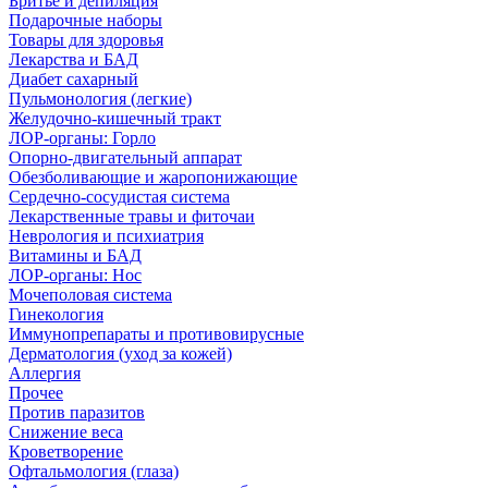
Бритье и депиляция
Подарочные наборы
Товары для здоровья
Лекарства и БАД
Диабет сахарный
Пульмонология (легкие)
Желудочно-кишечный тракт
ЛОР-органы: Горло
Опорно-двигательный аппарат
Обезболивающие и жаропонижающие
Сердечно-сосудистая система
Лекарственные травы и фиточаи
Неврология и психиатрия
Витамины и БАД
ЛОР-органы: Нос
Мочеполовая система
Гинекология
Иммунопрепараты и противовирусные
Дерматология (уход за кожей)
Аллергия
Прочее
Против паразитов
Снижение веса
Кроветворение
Офтальмология (глаза)