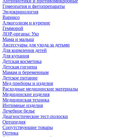
Антибиотики и противомикробные
Гомеопатия и фитопрепараты
Эндокринология
Варикоз
Алкоголизм и курение
Гемморой
ЛОР-органы: Ухо
Мама и малыш
Аксессуары для ухода за детьми
Для кормления детей
Для купания
Детская косметика
Детская гигиена
Мамам и беременным
Детское питание
Мед приборы и изделия
Расходные медицинские материалы
Медицинские изделия
Медицинская техника
Интимные изделия
Лечебное белье
Диагностические тест-полоски
Ортопедия
Сопутствующие товары
Оптика