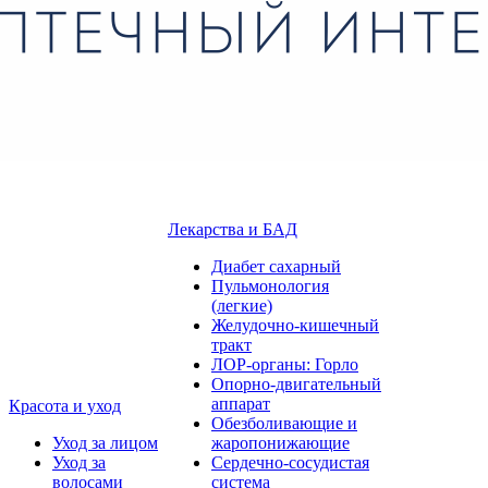
Лекарства и БАД
Диабет сахарный
Пульмонология
(легкие)
Желудочно-кишечный
тракт
ЛОР-органы: Горло
Опорно-двигательный
аппарат
Красота и уход
Обезболивающие и
Уход за лицом
жаропонижающие
Уход за
Сердечно-сосудистая
волосами
система