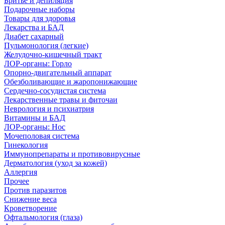
Бритье и депиляция
Подарочные наборы
Товары для здоровья
Лекарства и БАД
Диабет сахарный
Пульмонология (легкие)
Желудочно-кишечный тракт
ЛОР-органы: Горло
Опорно-двигательный аппарат
Обезболивающие и жаропонижающие
Сердечно-сосудистая система
Лекарственные травы и фиточаи
Неврология и психиатрия
Витамины и БАД
ЛОР-органы: Нос
Мочеполовая система
Гинекология
Иммунопрепараты и противовирусные
Дерматология (уход за кожей)
Аллергия
Прочее
Против паразитов
Снижение веса
Кроветворение
Офтальмология (глаза)