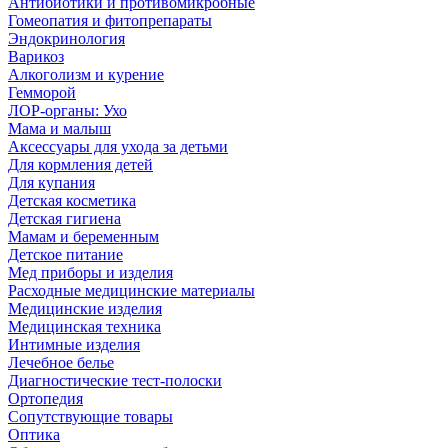
Антибиотики и противомикробные
Гомеопатия и фитопрепараты
Эндокринология
Варикоз
Алкоголизм и курение
Гемморой
ЛОР-органы: Ухо
Мама и малыш
Аксессуары для ухода за детьми
Для кормления детей
Для купания
Детская косметика
Детская гигиена
Мамам и беременным
Детское питание
Мед приборы и изделия
Расходные медицинские материалы
Медицинские изделия
Медицинская техника
Интимные изделия
Лечебное белье
Диагностические тест-полоски
Ортопедия
Сопутствующие товары
Оптика