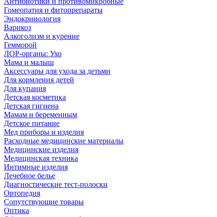
Антибиотики и противомикробные
Гомеопатия и фитопрепараты
Эндокринология
Варикоз
Алкоголизм и курение
Гемморой
ЛОР-органы: Ухо
Мама и малыш
Аксессуары для ухода за детьми
Для кормления детей
Для купания
Детская косметика
Детская гигиена
Мамам и беременным
Детское питание
Мед приборы и изделия
Расходные медицинские материалы
Медицинские изделия
Медицинская техника
Интимные изделия
Лечебное белье
Диагностические тест-полоски
Ортопедия
Сопутствующие товары
Оптика