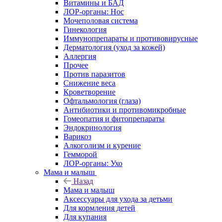
Витамины и БАД
ЛОР-органы: Нос
Мочеполовая система
Гинекология
Иммунопрепараты и противовирусные
Дерматология (уход за кожей)
Аллергия
Прочее
Против паразитов
Снижение веса
Кроветворение
Офтальмология (глаза)
Антибиотики и противомикробные
Гомеопатия и фитопрепараты
Эндокринология
Варикоз
Алкоголизм и курение
Гемморой
ЛОР-органы: Ухо
Мама и малыш
Назад
Мама и малыш
Аксессуары для ухода за детьми
Для кормления детей
Для купания