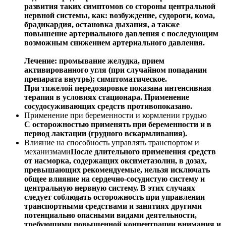
развития таких симптомов со стороны центральной
нервной системы, как: возбуждение, судороги, кома,
брадикардия, остановка дыхания, а также
повышение артериального давления с последующим
возможным снижением артериального давления.
Лечение: промывание желудка, прием
активированного угля (при случайном попадании
препарата внутрь); симптоматическое.
При тяжелой передозировке показана интенсивная
терапия в условиях стационара. Применение
сосудосуживающих средств противопоказано.
Применение при беременности и кормлении грудью
С осторожностью применять при беременности и в
период лактации (грудного вскармливания).
Влияние на способность управлять транспортом и
механизмами
После длительного применения средств
от насморка, содержащих оксиметазолин, в дозах,
превышающих рекомендуемые, нельзя исключать
общее влияние на сердечно-сосудистую систему и
центральную нервную систему. В этих случаях
следует соблюдать осторожность при управлении
транспортными средствами и занятиях другими
потенциально опасными видами деятельности,
требующими повышенной концентрации внимания и