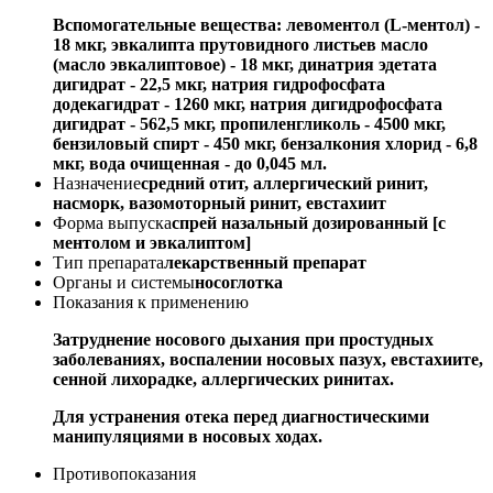
Вспомогательные вещества: левоментол (L-ментол) -
18 мкг, эвкалипта прутовидного листьев масло
(масло эвкалиптовое) - 18 мкг, динатрия эдетата
дигидрат - 22,5 мкг, натрия гидрофосфата
додекагидрат - 1260 мкг, натрия дигидрофосфата
дигидрат - 562,5 мкг, пропиленгликоль - 4500 мкг,
бензиловый спирт - 450 мкг, бензалкония хлорид - 6,8
мкг, вода очищенная - до 0,045 мл.
Назначение
средний отит, аллергический ринит,
насморк, вазомоторный ринит, евстахиит
Форма выпуска
спрей назальный дозированный [с
ментолом и эвкалиптом]
Тип препарата
лекарственный препарат
Органы и системы
носоглотка
Показания к применению
Затруднение носового дыхания при простудных
заболеваниях, воспалении носовых пазух, евстахиите,
сенной лихорадке, аллергических ринитах.
Для устранения отека перед диагностическими
манипуляциями в носовых ходах.
Противопоказания