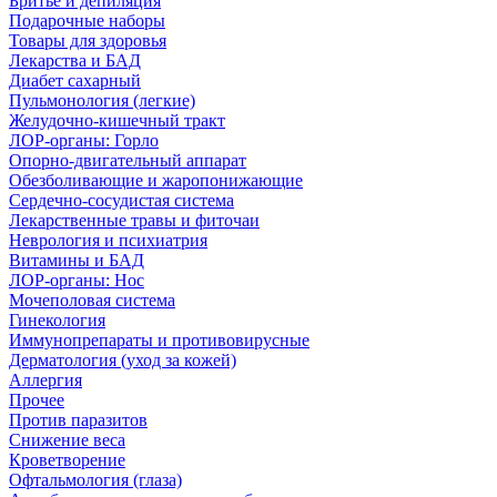
Бритье и депиляция
Подарочные наборы
Товары для здоровья
Лекарства и БАД
Диабет сахарный
Пульмонология (легкие)
Желудочно-кишечный тракт
ЛОР-органы: Горло
Опорно-двигательный аппарат
Обезболивающие и жаропонижающие
Сердечно-сосудистая система
Лекарственные травы и фиточаи
Неврология и психиатрия
Витамины и БАД
ЛОР-органы: Нос
Мочеполовая система
Гинекология
Иммунопрепараты и противовирусные
Дерматология (уход за кожей)
Аллергия
Прочее
Против паразитов
Снижение веса
Кроветворение
Офтальмология (глаза)