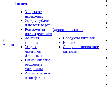
Гигиена
Защита от
насекомых
Уход за зубами
и полостью рта
Контроль за
Здоровое питание
потоотделением
Женская
Продукты питания
гигиена
Напитки
Акции
Уход за
Специализированное
лежачими
питание
больными
Гигиенические
расходные
материалы
Антисептика и
дезинфекция