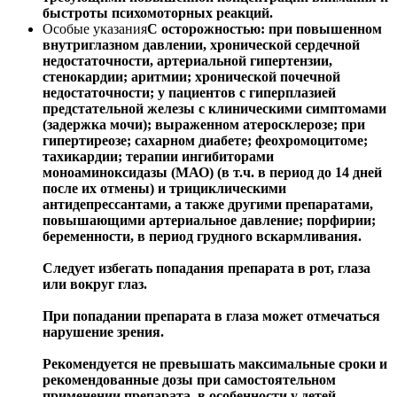
быстроты психомоторных реакций.
Особые указания
С осторожностью: при повышенном
внутриглазном давлении, хронической сердечной
недостаточности, артериальной гипертензии,
стенокардии; аритмии; хронической почечной
недостаточности; у пациентов с гиперплазией
предстательной железы с клиническими симптомами
(задержка мочи); выраженном атеросклерозе; при
гипертиреозе; сахарном диабете; феохромоцитоме;
тахикардии; терапии ингибиторами
моноаминоксидазы (МАО) (в т.ч. в период до 14 дней
после их отмены) и трициклическими
антидепрессантами, а также другими препаратами,
повышающими артериальное давление; порфирии;
беременности, в период грудного вскармливания.
Следует избегать попадания препарата в рот, глаза
или вокруг глаз.
При попадании препарата в глаза может отмечаться
нарушение зрения.
Рекомендуется не превышать максимальные сроки и
рекомендованные дозы при самостоятельном
применении препарата, в особенности у детей.