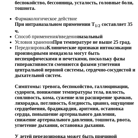
беспокойство, бессонница, усталость, головные боли,
тошнота.
Фармакологическое действие
При интраназальном применении T
составляет 35
1/2
ч.
Способ применения/введения
назальный
Условия хранения
При температуре не выше 25 град.
Передозировка
Клинические признаки интоксикации
производными имидазола могут быть
неспецифическими и нечеткими, поскольку фазы
гиперактивности сменяются фазами угнетения
центральной нервной системы, сердечно-сосудистой и
дыхательной систем.
Симптомы: тревога, беспокойство, галлюцинации,
судороги, понижение температуры тела, вялость,
сонливость, кома, сужение или расширение зрачков,
лихорадка, потливость, бледность, цианоз, ощущение
сердцебиения, брадикардия, аритмия, остановка
сердца, повышение артериального давления,
снижение артериального давления, тошнота, рвота,
угнетение дыхания, остановка дыхания.
У детей передозировка может быть причиной