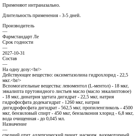
Применяют интраназально.
Длительность применения - 3-5 дней.
Производитель
—
Фармстандарт Ле
Срок годности
—
2027-10-31
Состав
—
На одну дозу:<br/>
Действующее вещество: оксиметазолина гидрохлорид - 22,5
мкг.<br/>
Вспомогательные вещества: левоментол (L-ментол) - 18 мкг,
эвкалипта прутовидного листьев масло (масло эвкалиптовое)
- 18 мкг, динатрия эдетата дигидрат - 22,5 мкг, натрия
гидрофосфата додекагидрат - 1260 мкг, натрия
дигидрофосфата дигидрат - 562,5 мкг, пропиленгликоль - 4500
мкг, бензиловый спирт - 450 мкг, бензалкония хлорид - 6,8 мкг,
вода очищенная - до 0,045 мл.
Назначение
—
средний отит, аллергический ринит, насморк, вазомоторный