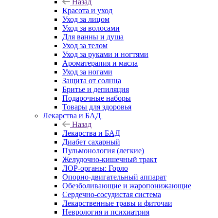
Назад
Красота и уход
Уход за лицом
Уход за волосами
Для ванны и душа
Уход за телом
Уход за руками и ногтями
Ароматерапия и масла
Уход за ногами
Защита от солнца
Бритье и депиляция
Подарочные наборы
Товары для здоровья
Лекарства и БАД
Назад
Лекарства и БАД
Диабет сахарный
Пульмонология (легкие)
Желудочно-кишечный тракт
ЛОР-органы: Горло
Опорно-двигательный аппарат
Обезболивающие и жаропонижающие
Сердечно-сосудистая система
Лекарственные травы и фиточаи
Неврология и психиатрия