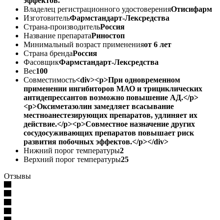
эффектов.
Владелец регистрационного удостоверения
Отисифарм
Изготовитель
Фармстандарт-Лексредства
Страна-производитель
Россия
Название препарата
Риностоп
Минимальный возраст применения
от 6 лет
Страна бренда
Россия
Фасовщик
Фармстандарт-Лексредства
Вес
100
Совместимость
<div><p>При одновременном
применении ингибиторов МАО и трициклических
антидепрессантов возможно повышение АД.</p>
<p>Оксиметазолин замедляет всасывание
местноанестезирующих препаратов, удлиняет их
действие.</p><p>Совместное назначение других
сосудосуживающих препаратов повышает риск
развития побочных эффектов.</p></div>
Нижний порог температуры
2
Верхний порог температуры
25
Отзывы