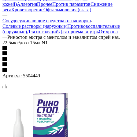
кожей)
Аллергия
Прочее
Против паразитов
Снижение
веса
Кроветворение
Офтальмология (глаза)
—
Сосудосуживающие средства от насморка
Солевые растворы (наружные)
Противовоспалительные
(наружные)
Для ингаляций
Для приема внутрь
От храпа
—
Риностоп экстра с ментолом и эвкалиптом спрей наз.
22,5мкг/доза 15мл N1
Артикул:
5504449