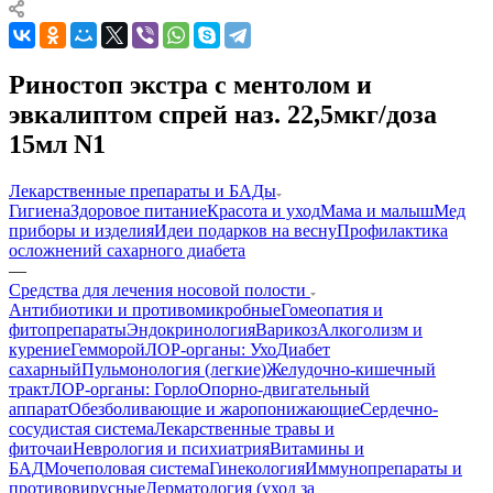
Риностоп экстра с ментолом и
эвкалиптом спрей наз. 22,5мкг/доза
15мл N1
Лекарственные препараты и БАДы
Гигиена
Здоровое питание
Красота и уход
Мама и малыш
Мед
приборы и изделия
Идеи подарков на весну
Профилактика
осложнений сахарного диабета
—
Средства для лечения носовой полости
Антибиотики и противомикробные
Гомеопатия и
фитопрепараты
Эндокринология
Варикоз
Алкоголизм и
курение
Гемморой
ЛОР-органы: Ухо
Диабет
сахарный
Пульмонология (легкие)
Желудочно-кишечный
тракт
ЛОР-органы: Горло
Опорно-двигательный
аппарат
Обезболивающие и жаропонижающие
Сердечно-
сосудистая система
Лекарственные травы и
фиточаи
Неврология и психиатрия
Витамины и
БАД
Мочеполовая система
Гинекология
Иммунопрепараты и
противовирусные
Дерматология (уход за