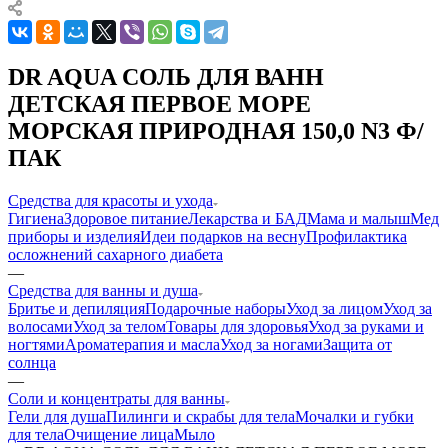
DR AQUA СОЛЬ ДЛЯ ВАНН
ДЕТСКАЯ ПЕРВОЕ МОРЕ
МОРСКАЯ ПРИРОДНАЯ 150,0 N3 Ф/
ПАК
Средства для красоты и ухода
Гигиена
Здоровое питание
Лекарства и БАД
Мама и малыш
Мед
приборы и изделия
Идеи подарков на весну
Профилактика
осложнений сахарного диабета
—
Средства для ванны и душа
Бритье и депиляция
Подарочные наборы
Уход за лицом
Уход за
волосами
Уход за телом
Товары для здоровья
Уход за руками и
ногтями
Ароматерапия и масла
Уход за ногами
Защита от
солнца
—
Соли и концентраты для ванны
Гели для душа
Пилинги и скрабы для тела
Мочалки и губки
для тела
Очищение лица
Мыло