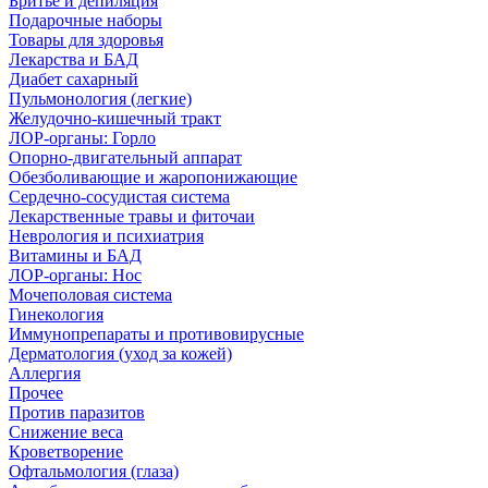
Бритье и депиляция
Подарочные наборы
Товары для здоровья
Лекарства и БАД
Диабет сахарный
Пульмонология (легкие)
Желудочно-кишечный тракт
ЛОР-органы: Горло
Опорно-двигательный аппарат
Обезболивающие и жаропонижающие
Сердечно-сосудистая система
Лекарственные травы и фиточаи
Неврология и психиатрия
Витамины и БАД
ЛОР-органы: Нос
Мочеполовая система
Гинекология
Иммунопрепараты и противовирусные
Дерматология (уход за кожей)
Аллергия
Прочее
Против паразитов
Снижение веса
Кроветворение
Офтальмология (глаза)