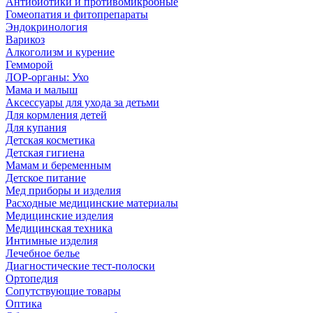
Антибиотики и противомикробные
Гомеопатия и фитопрепараты
Эндокринология
Варикоз
Алкоголизм и курение
Гемморой
ЛОР-органы: Ухо
Мама и малыш
Аксессуары для ухода за детьми
Для кормления детей
Для купания
Детская косметика
Детская гигиена
Мамам и беременным
Детское питание
Мед приборы и изделия
Расходные медицинские материалы
Медицинские изделия
Медицинская техника
Интимные изделия
Лечебное белье
Диагностические тест-полоски
Ортопедия
Сопутствующие товары
Оптика