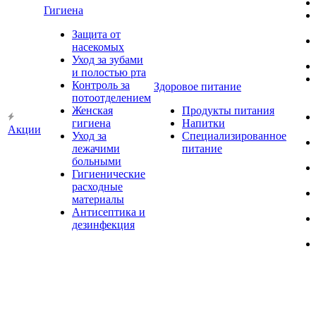
Гигиена
Защита от
насекомых
Уход за зубами
и полостью рта
Контроль за
Здоровое питание
потоотделением
Женская
Продукты питания
гигиена
Напитки
Акции
Уход за
Специализированное
лежачими
питание
больными
Гигиенические
расходные
материалы
Антисептика и
дезинфекция