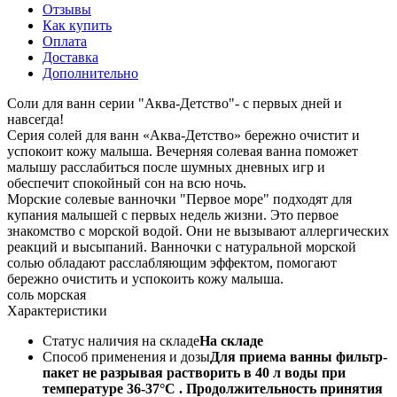
Отзывы
Как купить
Оплата
Доставка
Дополнительно
Соли для ванн серии "Аква-Детство"- с первых дней и
навсегда!
Серия солей для ванн «Аква-Детство» бережно очистит и
успокоит кожу малыша. Вечерняя солевая ванна поможет
малышу расслабиться после шумных дневных игр и
обеспечит спокойный сон на всю ночь.
Морские солевые ванночки "Первое море" подходят для
купания малышей с первых недель жизни. Это первое
знакомство с морской водой. Они не вызывают аллергических
реакций и высыпаний. Ванночки с натуральной морской
солью обладают расслабляющим эффектом, помогают
бережно очистить и успокоить кожу малыша.
соль морская
Характеристики
Статус наличия на складе
На складе
Способ применения и дозы
Для приема ванны фильтр-
пакет не разрывая растворить в 40 л воды при
температуре 36-37°С . Продолжительность принятия