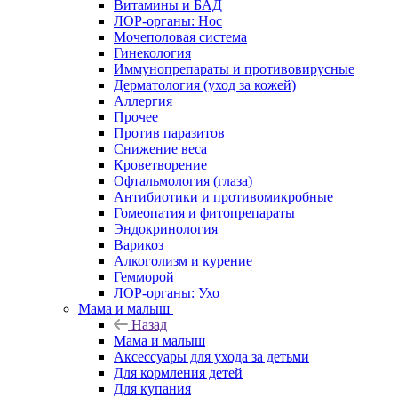
Витамины и БАД
ЛОР-органы: Нос
Мочеполовая система
Гинекология
Иммунопрепараты и противовирусные
Дерматология (уход за кожей)
Аллергия
Прочее
Против паразитов
Снижение веса
Кроветворение
Офтальмология (глаза)
Антибиотики и противомикробные
Гомеопатия и фитопрепараты
Эндокринология
Варикоз
Алкоголизм и курение
Гемморой
ЛОР-органы: Ухо
Мама и малыш
Назад
Мама и малыш
Аксессуары для ухода за детьми
Для кормления детей
Для купания