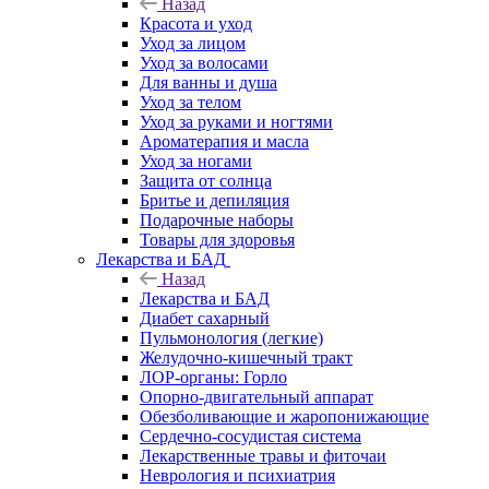
Назад
Красота и уход
Уход за лицом
Уход за волосами
Для ванны и душа
Уход за телом
Уход за руками и ногтями
Ароматерапия и масла
Уход за ногами
Защита от солнца
Бритье и депиляция
Подарочные наборы
Товары для здоровья
Лекарства и БАД
Назад
Лекарства и БАД
Диабет сахарный
Пульмонология (легкие)
Желудочно-кишечный тракт
ЛОР-органы: Горло
Опорно-двигательный аппарат
Обезболивающие и жаропонижающие
Сердечно-сосудистая система
Лекарственные травы и фиточаи
Неврология и психиатрия